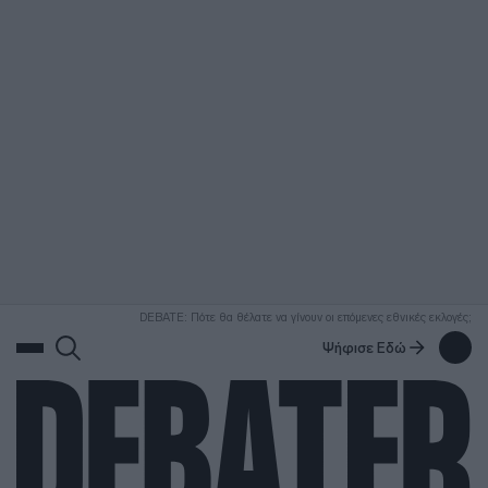
ΑΝΑΖΗΤΗΣΗ
DEBATE: Πότε θα θέλατε να γίνουν οι επόμενες εθνικές εκλογές;
Ψήφισε Εδώ