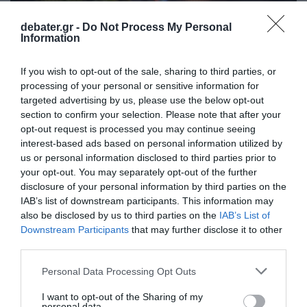
debater.gr -
Do Not Process My Personal
Information
If you wish to opt-out of the sale, sharing to third parties, or
processing of your personal or sensitive information for
targeted advertising by us, please use the below opt-out
section to confirm your selection. Please note that after your
opt-out request is processed you may continue seeing
ΕΛΛΑΔΑ
interest-based ads based on personal information utilized by
us or personal information disclosed to third parties prior to
Τροχαίο στο Μαρούσι: Από τύχη σώθηκαν
your opt-out. You may separately opt-out of the further
δύο επιβαίνοντες σε αυτοκίνητο – Δείτε που
disclosure of your personal information by third parties on the
βρήκαν το σπορ αμάξι (φωτογραφίες)
IAB’s list of downstream participants. This information may
also be disclosed by us to third parties on the
IAB’s List of
Ο οδηγός έχασε τον έλεγχο του οχήματος, με
Downstream Participants
that may further disclose it to other
αποτέλεσμα αυτό να εκτραπεί της πορείας του
third parties.
12.07.2026 - 17:27
Please note that this website/app uses one or more Google
Personal Data Processing Opt Outs
services and may gather and store information including but
not limited to your visit or usage behaviour. You may click to
I want to opt-out of the Sharing of my
personal data.