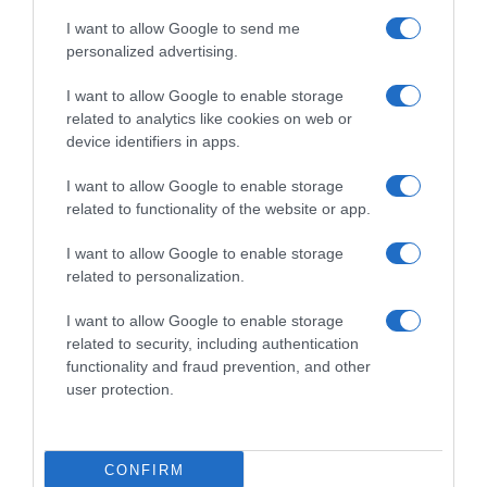
I want to allow Google to send me
personalized advertising.
I want to allow Google to enable storage
related to analytics like cookies on web or
device identifiers in apps.
I want to allow Google to enable storage
related to functionality of the website or app.
I want to allow Google to enable storage
related to personalization.
I want to allow Google to enable storage
ΕΛΛΑΔΑ
related to security, including authentication
Σοβαρό τροχαίο στην Φθιώτιδα: ΙΧ έφερε
functionality and fraud prevention, and other
τούμπες και σταμάτησε σε δέντρο (εικόνες)
user protection.
Ευτυχώς κανείς δεν τραυματίστηκε σοβαρά
10.07.2026 - 10:31
CONFIRM