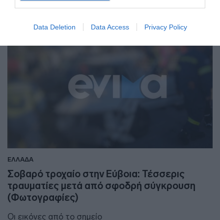
Data Deletion
Data Access
Privacy Policy
ΕΛΛΑΔΑ
Σοβαρό τροχαίο στην Εύβοια: Τέσσερις
τραυματίες μετά από σφοδρή σύγκρουση
(Φωτογραφίες)
Οι εικόνες από το σημείο