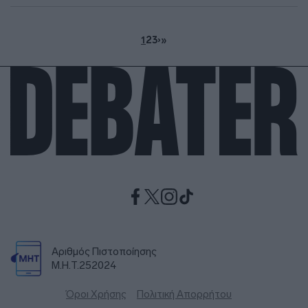
1
2
3
›
»
Αριθμός Πιστοποίησης
Μ.Η.Τ.252024
Όροι Χρήσης
Πολιτική Απορρήτου