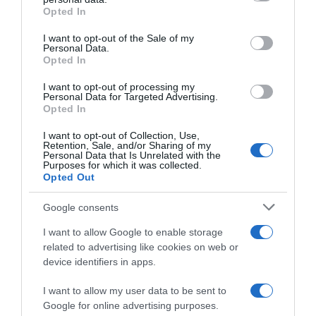
grant or deny consent to Google and its third-party tags to
Opted In
use your data for below specified purposes in below Google
consent section.
I want to opt-out of the Sale of my
Personal Data.
Opted In
I want to opt-out of processing my
Personal Data for Targeted Advertising.
Opted In
I want to opt-out of Collection, Use,
Retention, Sale, and/or Sharing of my
Personal Data that Is Unrelated with the
Purposes for which it was collected.
Opted Out
ΕΛΛΑΔΑ
Google consents
Ρέθυμνο: Ακρωτηρίαστηκε το πόδι 6χρονου
που τραυματίστηκε σε τροχαίο ατύχημα
I want to allow Google to enable storage
related to advertising like cookies on web or
Νοσηλεύεται στο Παίδων
device identifiers in apps.
11.07.2026 - 21:04
I want to allow my user data to be sent to
Google for online advertising purposes.