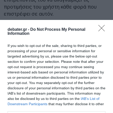
προτιμήσεις του χρήστη κάθε φορά που
επιστρέφει σε αυτόν.
Στον δικτυακό μας τόπο, υπάρχουν 4
debater.gr -
Do Not Process My Personal
διαφορετικοί τύποι αυτών των αρχείων
Information
κειμένου:
If you wish to opt-out of the sale, sharing to third parties, or
processing of your personal or sensitive information for
Cookies Λειτουργικότητας:
Επιτρέπουν
targeted advertising by us, please use the below opt-out
την εκτέλεση βασικών λειτουργιών των
section to confirm your selection. Please note that after your
δικτυακών τόπων μας. Αυτά τα cookies δεν
opt-out request is processed you may continue seeing
interest-based ads based on personal information utilized by
συγκεντρώνουν πληροφορίες σχετικά με
us or personal information disclosed to third parties prior to
τους επισκέπτες που θα μπορούσαν να
your opt-out. You may separately opt-out of the further
χρησιμοποιηθούν για λόγους marketing ή για
disclosure of your personal information by third parties on the
IAB’s list of downstream participants. This information may
την απομνημόνευση των ιστοσελίδων στις
also be disclosed by us to third parties on the
IAB’s List of
οποίες έχουν περιηγηθεί στο διαδίκτυο.
Downstream Participants
that may further disclose it to other
third parties.