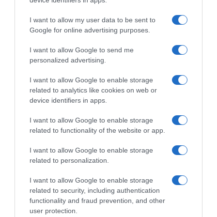
I want to allow my user data to be sent to
Γιατί τα χρησιμοποιεί ο
Google for online advertising purposes.
δικτυακός τόπος μας;
I want to allow Google to send me
personalized advertising.
I want to allow Google to enable storage
Για την εύρυθμη λειτουργία του δικτυακού
related to analytics like cookies on web or
device identifiers in apps.
τόπου μας και τη βέλτιστη εμπειρία των
επισκεπτών του.
I want to allow Google to enable storage
related to functionality of the website or app.
Τι γίνεται με τα
I want to allow Google to enable storage
related to personalization.
προσωπικά δεδομένα
I want to allow Google to enable storage
των χρηστών;
related to security, including authentication
functionality and fraud prevention, and other
user protection.