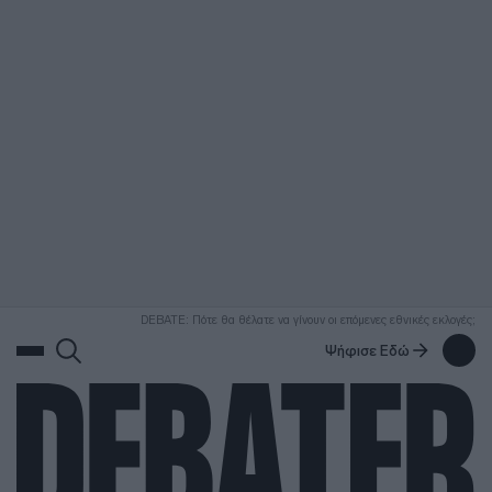
ΑΝΑΖΗΤΗΣΗ
DEBATE: Πότε θα θέλατε να γίνουν οι επόμενες εθνικές εκλογές;
Ψήφισε Εδώ