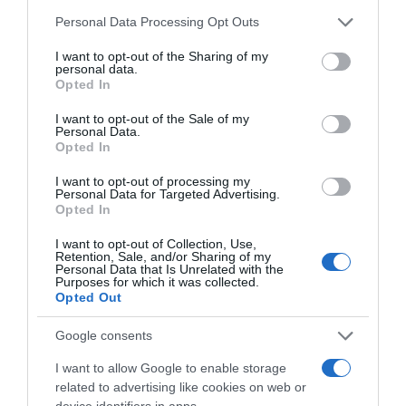
Cookies Διαφήμισης:
Τα cookies αυτά είναι
Please note that this website/app uses one or more Google
Personal Data Processing Opt Outs
απαραίτητα για να εμφανίζονται διαφημίσεις
services and may gather and store information including but
σχετικές με τις προτιμήσεις του χρήστη.
not limited to your visit or usage behaviour. You may click to
I want to opt-out of the Sharing of my
personal data.
grant or deny consent to Google and its third-party tags to
Opted In
use your data for below specified purposes in below Google
Cookies Στατιστικών:
Μετρούν την
consent section.
I want to opt-out of the Sale of my
επισκεψιμότητα των χρηστών και βοηθούν
Personal Data.
Opted In
τους διαχειριστές του δικτυακού τόπου μας
να βελτιώνουν το περιεχόμενό τους με
I want to opt-out of processing my
Personal Data for Targeted Advertising.
αποτέλεσμα την καλύτερη εμπειρία για τους
Opted In
επισκέπτες. Αυτά τα cookies δεν συλλέγουν
I want to opt-out of Collection, Use,
πληροφορίες με τις οποίες θα μπορούσε να
Retention, Sale, and/or Sharing of my
Personal Data that Is Unrelated with the
αναγνωριστεί η ταυτότητά του επισκέπτη.
Purposes for which it was collected.
Opted Out
Cookies Προτιμήσεων:
Cookies τα οποία
Google consents
βοηθούν τον δικτυακό τόπο μας να
I want to allow Google to enable storage
εμφανίσουν εξατομικευμένο περιεχόμενο για
related to advertising like cookies on web or
το χρήστη.
device identifiers in apps.