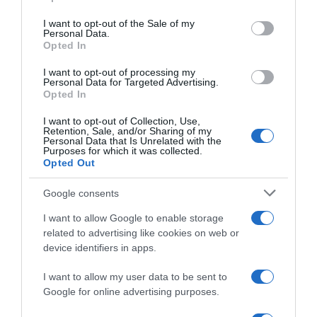
use your data for below specified purposes in below Google
consent section.
I want to opt-out of the Sale of my
Personal Data.
Opted In
I want to opt-out of processing my
Personal Data for Targeted Advertising.
Opted In
I want to opt-out of Collection, Use,
Retention, Sale, and/or Sharing of my
Personal Data that Is Unrelated with the
Purposes for which it was collected.
ΕΛΛΑΔΑ
Opted Out
Σύγκρουση ασθενοφόρου με ΙΧ στα Χανιά:
Από ανακοπή είχε καταλήξει ο ασθενής –
Google consents
«Από θαύμα ζει ο διασώστης»
I want to allow Google to enable storage
Τα αίτια του ατυχήματος διερευνά η Τροχαία Χανίων
related to advertising like cookies on web or
device identifiers in apps.
19.07.2026 - 11:26
I want to allow my user data to be sent to
Google for online advertising purposes.