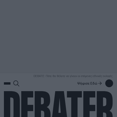
ΑΝΑΖΗΤΗΣΗ
DEBATE: Πότε θα θέλατε να γίνουν οι επόμενες εθνικές εκλογές;
Ψήφισε Εδώ