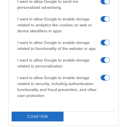
I want to allow Google to send me
personalized advertising.
I want to allow Google to enable storage
related to analytics like cookies on web or
device identifiers in apps.
I want to allow Google to enable storage
related to functionality of the website or app.
I want to allow Google to enable storage
related to personalization.
ΕΛΛΑΔΑ
I want to allow Google to enable storage
Σοκαριστικό τροχαίο στα Χανιά: Ασθενοφόρο
related to security, including authentication
του ΕΚΑΒ συγκρούστηκε με ΙΧ – Νεκρός ο
functionality and fraud prevention, and other
ασθενής που μετέφερε (Βίντεο –
user protection.
Φωτογραφίες)
Τραυματίστηκαν δυο μέλη του πληρώματος
CONFIRM
19.07.2026 - 09:32