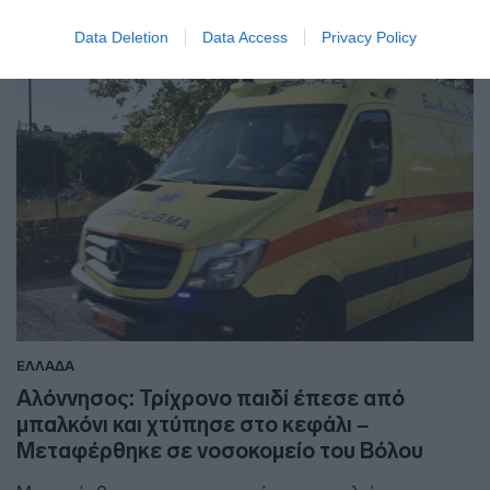
Data Deletion
Data Access
Privacy Policy
ΕΛΛΑΔΑ
Αλόννησος: Τρίχρονο παιδί έπεσε από
μπαλκόνι και χτύπησε στο κεφάλι –
Μεταφέρθηκε σε νοσοκομείο του Βόλου