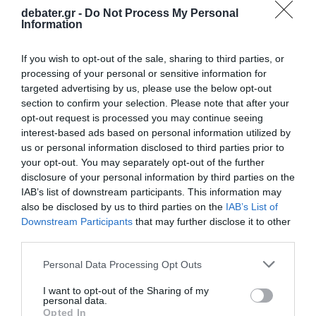
debater.gr -
Do Not Process My Personal
Information
If you wish to opt-out of the sale, sharing to third parties, or
processing of your personal or sensitive information for
targeted advertising by us, please use the below opt-out
section to confirm your selection. Please note that after your
ΕΛΛΑΔΑ
opt-out request is processed you may continue seeing
interest-based ads based on personal information utilized by
Χανιά: Η στιγμή που τουμπάρει το
us or personal information disclosed to third parties prior to
ασθενοφόρο – Καρέ καρέ η σύγκρουση με το
your opt-out. You may separately opt-out of the further
αυτοκίνητο (Βίντεο)
disclosure of your personal information by third parties on the
IAB’s list of downstream participants. This information may
«Από θαύμα ζει ο διασώστης»
also be disclosed by us to third parties on the
IAB’s List of
Downstream Participants
that may further disclose it to other
19.07.2026 - 13:47
third parties.
Please note that this website/app uses one or more Google
Personal Data Processing Opt Outs
services and may gather and store information including but
not limited to your visit or usage behaviour. You may click to
I want to opt-out of the Sharing of my
personal data.
grant or deny consent to Google and its third-party tags to
Opted In