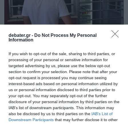
debater.gr -
Do Not Process My Personal
Information
ΥΓΕΙΑ
If you wish to opt-out of the sale, sharing to third parties, or
Ριζικές αλλαγές στα σχολικά κυλικεία – Τι
processing of your personal or sensitive information for
απαγορεύεται πλέον να πωλείται
targeted advertising by us, please use the below opt-out
section to confirm your selection. Please note that after your
"Δεν κάνουμε εκπτώσεις στην υγεία της νέας γενιάς"
opt-out request is processed you may continue seeing
είπε η Αναπληρώτρια Υπουργός Υγείας
interest-based ads based on personal information utilized by
us or personal information disclosed to third parties prior to
05.06.2026 - 13:15
your opt-out. You may separately opt-out of the further
disclosure of your personal information by third parties on the
IAB’s list of downstream participants. This information may
also be disclosed by us to third parties on the
IAB’s List of
Downstream Participants
that may further disclose it to other
third parties.