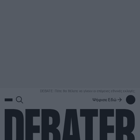
ΑΝΑΖΗΤΗΣΗ
DEBATE: Πότε θα θέλατε να γίνουν οι επόμενες εθνικές εκλογές;
Ψήφισε Εδώ