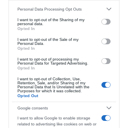
Please note that this website/app uses one or more Google
Personal Data Processing Opt Outs
services and may gather and store information including but
not limited to your visit or usage behaviour. You may click to
I want to opt-out of the Sharing of my
personal data.
grant or deny consent to Google and its third-party tags to
Opted In
use your data for below specified purposes in below Google
consent section.
I want to opt-out of the Sale of my
Personal Data.
Opted In
I want to opt-out of processing my
ΕΛΛΑΔΑ
Personal Data for Targeted Advertising.
Opted In
Απίστευτο και όμως Ελληνικό: Εκπαιδευτικοί
περνάνε από ΕΔΕ για πτώσεις σοβάδων
I want to opt-out of Collection, Use,
μέσα σε σχολική αίθουσα (βίντεο+εικόνα)
Retention, Sale, and/or Sharing of my
Personal Data that Is Unrelated with the
Purposes for which it was collected.
Αντιδράσεις από τον Σύλλογο Γονέων και Κηδεμόνων
Opted Out
27.05.2026 - 10:54
Google consents
I want to allow Google to enable storage
related to advertising like cookies on web or