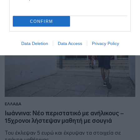
CONFIRM
Data Deletion
Data Access
Privacy Policy
ΕΛΛΑΔΑ
Ιωάννινα: Νέο περιστατικό με ανήλικους –
15χρονοι λήστεψαν μαθητή με σουγιά
Του έκλεψαν 5 ευρώ και έκρυψαν τα στοιχεία σε
τσάντα μαθήτριας