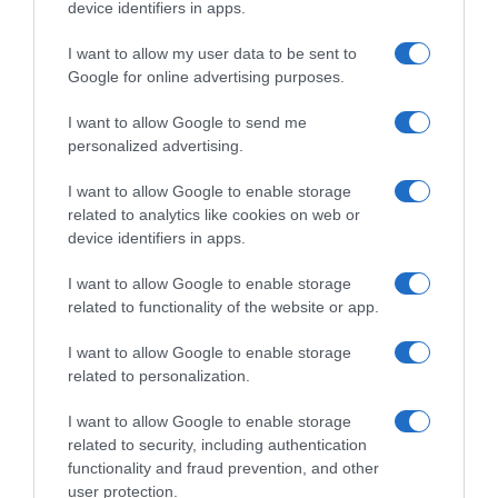
device identifiers in apps.
I want to allow my user data to be sent to
Google for online advertising purposes.
I want to allow Google to send me
personalized advertising.
I want to allow Google to enable storage
related to analytics like cookies on web or
device identifiers in apps.
I want to allow Google to enable storage
ΕΛΛΑΔΑ
related to functionality of the website or app.
Καταγγελία από ΑμεΑ: “Ελπίζουμε τον
Σεπτέμβριο να έχει ανακαινιστεί το σχολείο
I want to allow Google to enable storage
μας”
related to personalization.
Τι ανέφερε στο DEBATER ο μαθητής ειδικού σχολείου,
I want to allow Google to enable storage
Λευτέρης Κριτσιδήμας
related to security, including authentication
functionality and fraud prevention, and other
22.05.2026 - 14:46
user protection.