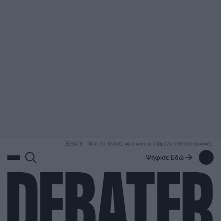
ΑΝΑΖΗΤΗΣΗ
DEBATE: Πότε θα θέλατε να γίνουν οι επόμενες εθνικές εκλογές;
Ψήφισε Εδώ