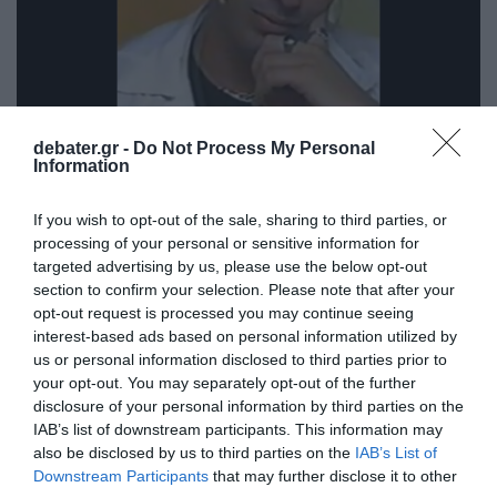
debater.gr -
Do Not Process My Personal
Information
ΕΛΛΑΔΑ
If you wish to opt-out of the sale, sharing to third parties, or
Λορέντζο Καριέρε: Το Σάββατο στο Παλαιό
processing of your personal or sensitive information for
Ψυχικό η κηδεία του – Το σοβαρό πρόβλημα
targeted advertising by us, please use the below opt-out
υγείας που αντιμετώπιζε
section to confirm your selection. Please note that after your
opt-out request is processed you may continue seeing
Έφυγε από τη ζωή σε ηλικία 51 ετών
interest-based ads based on personal information utilized by
us or personal information disclosed to third parties prior to
16.07.2026 - 15:46
your opt-out. You may separately opt-out of the further
disclosure of your personal information by third parties on the
IAB’s list of downstream participants. This information may
also be disclosed by us to third parties on the
IAB’s List of
Downstream Participants
that may further disclose it to other