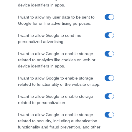
device identifiers in apps.
I want to allow my user data to be sent to
Google for online advertising purposes.
I want to allow Google to send me
personalized advertising.
I want to allow Google to enable storage
related to analytics like cookies on web or
device identifiers in apps.
I want to allow Google to enable storage
related to functionality of the website or app.
ΕΛΛΑΔΑ
I want to allow Google to enable storage
Μάρω Κοντού: Πότε και πού θα γίνει η κηδεία
related to personalization.
της – Η τελευταία επιθυμία πριν φύγει από τη
ζωή
I want to allow Google to enable storage
related to security, including authentication
Άφησε την τελευταία της πνοή σε ηλικία 92 ετών
functionality and fraud prevention, and other