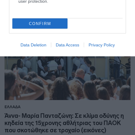
user protection.
15.07.2026 - 16:43
CONFIRM
Data Deletion
Data Access
Privacy Policy
ΕΛΛΑΔΑ
Άννα- Μαρία Πανταζώνη: Σε κλίμα οδύνης η
κηδεία της 15χρονης αθλήτριας του ΠΑΟΚ
που σκοτώθηκε σε τροχαίο (εικόνες)