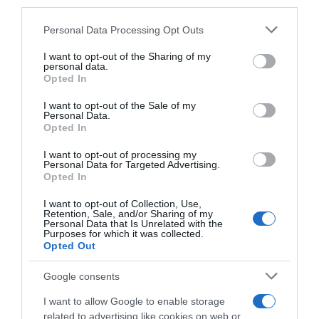
third parties.
Please note that this website/app uses one or more Google
Personal Data Processing Opt Outs
services and may gather and store information including but
not limited to your visit or usage behaviour. You may click to
I want to opt-out of the Sharing of my
personal data.
grant or deny consent to Google and its third-party tags to
Opted In
use your data for below specified purposes in below Google
consent section.
I want to opt-out of the Sale of my
Personal Data.
Opted In
I want to opt-out of processing my
Personal Data for Targeted Advertising.
ΕΛΛΑΔΑ
Opted In
Ανείπωτος θρήνος στην κηδεία του
20χρονου Θοδωρή από το Άργος – Σε λευκό
I want to opt-out of Collection, Use,
Retention, Sale, and/or Sharing of my
φέρετρο η σορός του (βίντεο)
Personal Data that Is Unrelated with the
Purposes for which it was collected.
Opted Out
Δέχθηκε πάνω από 20 πυροβολισμούς από
αστυνομικούς μετά από καταδίωξη
Google consents
16.07.2026 - 12:10
I want to allow Google to enable storage
related to advertising like cookies on web or