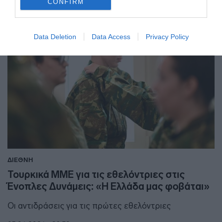
CONFIRM
Data Deletion
Data Access
Privacy Policy
ΔΙΕΘΝΗ
Τουρκικά ΜΜΕ για τις εθελόντριες στις
Ένοπλες Δυνάμεις: «Η Ελλάδα μας φοβάται»
Οι αντιδράσεις για τις πρώτες εθελόντριες