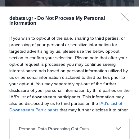
debater.gr -
Do Not Process My Personal
Information
If you wish to opt-out of the sale, sharing to third parties, or
processing of your personal or sensitive information for
LIFESTYLE
targeted advertising by us, please use the below opt-out
Jeremy Clarkson: Όταν ο γνωστός
section to confirm your selection. Please note that after your
παρουσιαστής που διαγνώστηκε με καρκίνο
opt-out request is processed you may continue seeing
interest-based ads based on personal information utilized by
είχε χαρακτηρίσει την Ελλάδα… “τουαλέτα”
us or personal information disclosed to third parties prior to
your opt-out. You may separately opt-out of the further
Το σχόλιό του είχε προκαλέσει σφοδρές αντιδράσεις
disclosure of your personal information by third parties on the
17.06.2026 - 14:14
IAB’s list of downstream participants. This information may
also be disclosed by us to third parties on the
IAB’s List of
Downstream Participants
that may further disclose it to other
third parties.
Please note that this website/app uses one or more Google
Personal Data Processing Opt Outs
services and may gather and store information including but