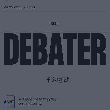
29.05.2026 - 07:30
1
2
3
›
»
Αριθμός Πιστοποίησης
Μ.Η.Τ.252024