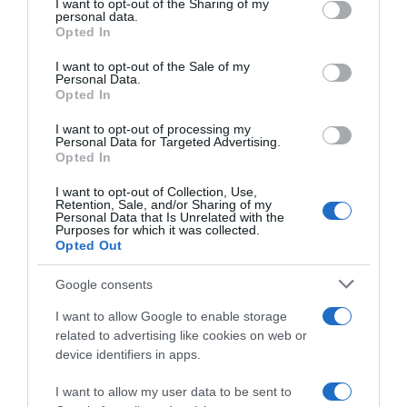
not limited to your visit or usage behaviour. You may click to
I want to opt-out of the Sharing of my
personal data.
grant or deny consent to Google and its third-party tags to
Opted In
use your data for below specified purposes in below Google
consent section.
I want to opt-out of the Sale of my
Personal Data.
Opted In
I want to opt-out of processing my
Personal Data for Targeted Advertising.
Opted In
ΠΟΛΙΤΙΚΗ
I want to opt-out of Collection, Use,
Retention, Sale, and/or Sharing of my
Συνάντηση Μητσοτάκη με τον Σαντάμ
Personal Data that Is Unrelated with the
Purposes for which it was collected.
Χαφτάρ για ΑΟΖ και μεταναστευτικές ροές
Opted Out
Οι ιστορικές σχέσεις Ελλάδας και Λιβύης
Google consents
επαναβεβαιώθηκαν κατά την διάρκεια της
συνάντησης
I want to allow Google to enable storage
related to advertising like cookies on web or
15.06.2026 - 18:47
device identifiers in apps.
I want to allow my user data to be sent to