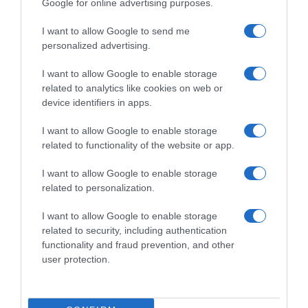
Google for online advertising purposes.
I want to allow Google to send me
personalized advertising.
I want to allow Google to enable storage
related to analytics like cookies on web or
device identifiers in apps.
I want to allow Google to enable storage
related to functionality of the website or app.
I want to allow Google to enable storage
related to personalization.
ΕΛΛΑΔΑ
Η Ελλάδα πρωταγωνιστεί στη λίστα με τις
I want to allow Google to enable storage
καλύτερες παραλίες της Ευρώπης για το
related to security, including authentication
2026
functionality and fraud prevention, and other
user protection.
Δείτε την λίστα του European Best Destinations
11.06.2026 - 15:01