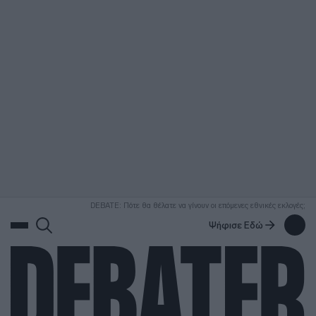
ΑΝΑΖΗΤΗΣΗ
DEBATE: Πότε θα θέλατε να γίνουν οι επόμενες εθνικές εκλογές;
Ψήφισε Εδώ