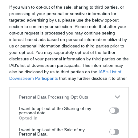
If you wish to opt-out of the sale, sharing to third parties, or
processing of your personal or sensitive information for
targeted advertising by us, please use the below opt-out
section to confirm your selection. Please note that after your
opt-out request is processed you may continue seeing
interest-based ads based on personal information utilized by
us or personal information disclosed to third parties prior to
your opt-out. You may separately opt-out of the further
disclosure of your personal information by third parties on the
IAB’s list of downstream participants. This information may
also be disclosed by us to third parties on the
IAB’s List of
DEBATES
Downstream Participants
that may further disclose it to other
third parties.
Μπορούν Τσίπρας και Καρυστιανού να
ανατρέψουν τις πολιτικές ισορροπίες;
Please note that this website/app uses one or more Google
Personal Data Processing Opt Outs
services and may gather and store information including but
Η γνώμη σας μετράει!
not limited to your visit or usage behaviour. You may click to
I want to opt-out of the Sharing of my
personal data.
grant or deny consent to Google and its third-party tags to
18.05.2026 - 10:00
Opted In
use your data for below specified purposes in below Google
consent section.
I want to opt-out of the Sale of my
Personal Data.