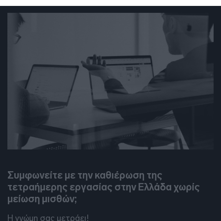
DEBATES
Συμφωνείτε με την καθιέρωση της
τετραήμερης εργασίας στην Ελλάδα χωρίς
μείωση μισθών;
Η γνώμη σας μετράει!