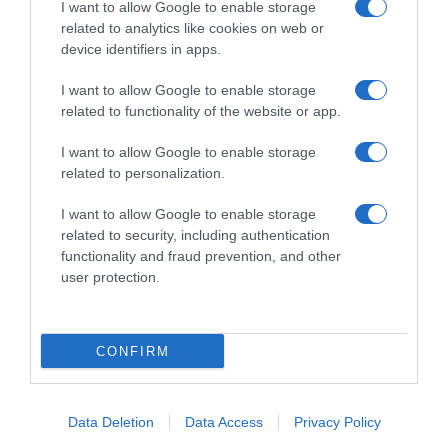
I want to allow Google to enable storage
related to analytics like cookies on web or
device identifiers in apps.
I want to allow Google to enable storage
related to functionality of the website or app.
I want to allow Google to enable storage
related to personalization.
I want to allow Google to enable storage
related to security, including authentication
functionality and fraud prevention, and other
user protection.
DEBATES
Eurovision 2026: Σας κέρδισε ο Ακύλας με
την εμφάνισή του;
CONFIRM
Η γνώμη σας μετράει!
Data Deletion
Data Access
Privacy Policy
13.05.2026 - 13:59