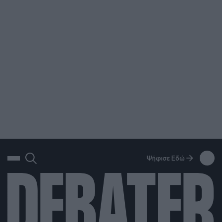
ΑΝΑΖΗΤΗΣΗ
DEBATE: Πότε θα θέλατε να γίνουν οι επόμενες εθνικές εκλογές;
Ψήφισε Εδώ