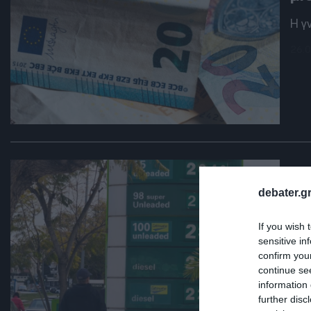
Η γ
26.0
DEB
Εί
debater.gr
αν
κα
If you wish 
sensitive in
confirm you
Fue
continue se
24.0
information 
further disc