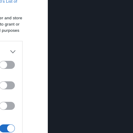
B’s List of
er and store
to grant or
ed purposes
ήγμα
ή