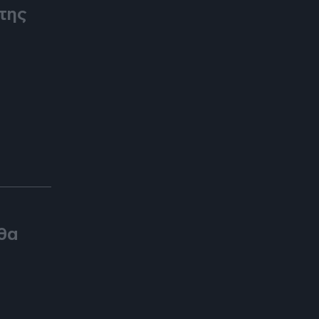
 της
θα