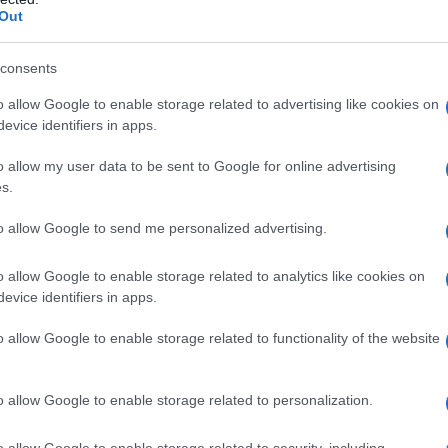
ίση του 2015 λόγω του πολέμου στη Μ
Out
ατολή;
consents
νώμη σας μετράει!
o allow Google to enable storage related to advertising like cookies on
evice identifiers in apps.
3.2026 - 14:37
o allow my user data to be sent to Google for online advertising
s.
to allow Google to send me personalized advertising.
ATES
o allow Google to enable storage related to analytics like cookies on
ορεί η πυρηνική ενέργεια να έχει ρόλο
evice identifiers in apps.
ληνικό ενεργειακό σύστημα;
o allow Google to enable storage related to functionality of the website
νώμη σας μετράει!
o allow Google to enable storage related to personalization.
3.2026 - 13:32
o allow Google to enable storage related to security, including