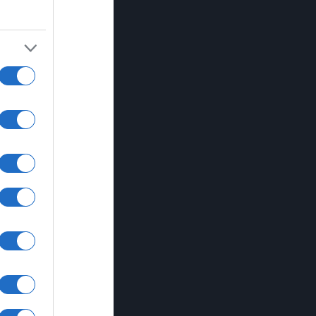
έση
 στο