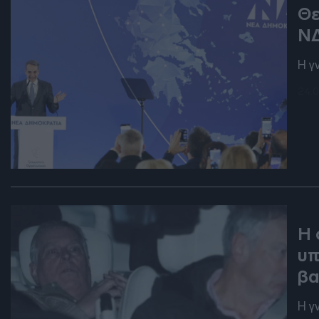
Θε
ΝΔ
Η γ
24.0
DEB
Η 
υπ
βα
Η γ