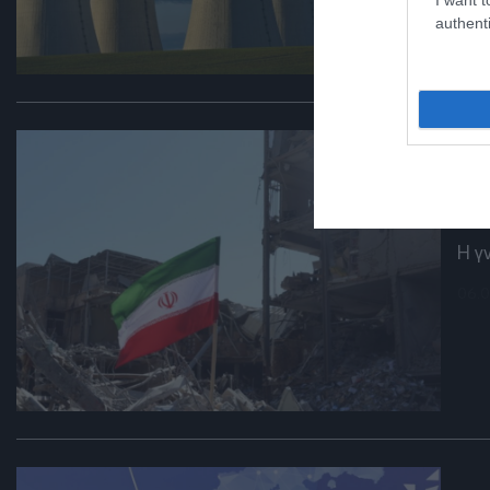
authenti
DEB
Εί
απ
Η γ
06.0
DEB