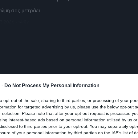
νώμη σας μετράει!
3.2026 - 14:07
ATES
ναι στη σωστή κατεύθυνση τα μέτρα π
 -
Do Not Process My Personal Information
ακοίνωσε η κυβέρνηση για τις αυξήσει
ύσιμα;
to opt-out of the sale, sharing to third parties, or processing of your per
formation for targeted advertising by us, please use the below opt-out s
r selection. Please note that after your opt-out request is processed y
l Pass και επιδοτήσεις ή μείωση φόρων;
eing interest-based ads based on personal information utilized by us or
3.2026 - 10:30
disclosed to third parties prior to your opt-out. You may separately opt-
losure of your personal information by third parties on the IAB’s list of