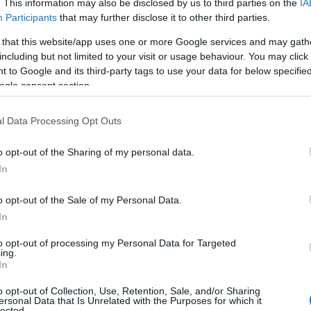
. This information may also be disclosed by us to third parties on the
IA
Participants
that may further disclose it to other third parties.
 that this website/app uses one or more Google services and may gath
including but not limited to your visit or usage behaviour. You may click 
ATES
 to Google and its third-party tags to use your data for below specifi
ogle consent section.
λεμος στη Μέση Ανατολή: Έρχεται πλ
α τον ελληνικό τουρισμό;
l Data Processing Opt Outs
νώμη σας μετράει!
o opt-out of the Sharing of my personal data.
3.2026 - 12:11
In
o opt-out of the Sale of my Personal Data.
In
to opt-out of processing my Personal Data for Targeted
ing.
In
ATES
o opt-out of Collection, Use, Retention, Sale, and/or Sharing
ersonal Data that Is Unrelated with the Purposes for which it
Ευρώπη θα ζήσει ξανά την προσφυγικ
lected.