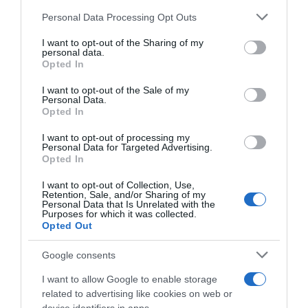
Please note that this website/app uses one or more Google
Personal Data Processing Opt Outs
19.11.2025 - 11:48
services and may gather and store information including but
not limited to your visit or usage behaviour. You may click to
I want to opt-out of the Sharing of my
personal data.
grant or deny consent to Google and its third-party tags to
Opted In
use your data for below specified purposes in below Google
consent section.
I want to opt-out of the Sale of my
Personal Data.
Opted In
I want to opt-out of processing my
Personal Data for Targeted Advertising.
Opted In
I want to opt-out of Collection, Use,
Retention, Sale, and/or Sharing of my
Personal Data that Is Unrelated with the
Purposes for which it was collected.
Opted Out
Google consents
DEBATES
Κρητική βεντέτα: Έχει ασχοληθεί σοβαρά το
I want to allow Google to enable storage
ελληνικό κράτος;
related to advertising like cookies on web or