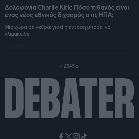
Δολοφονία Charlie Kirk: Πόσο πιθανός είναι
ένας νέος εθνικός διχασμός στις ΗΠΑ;
Μια χώρα σε νεύρα: γιατί η ένταση μπορεί να
κλιμακωθεί
13.09.2025 - 13:42
‹
1
2
3
4
5
›
»