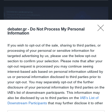
debater.gr -
Do Not Process My Personal
Information
If you wish to opt-out of the sale, sharing to third parties, or
processing of your personal or sensitive information for
targeted advertising by us, please use the below opt-out
section to confirm your selection. Please note that after your
opt-out request is processed you may continue seeing
interest-based ads based on personal information utilized by
us or personal information disclosed to third parties prior to
DEBATES
your opt-out. You may separately opt-out of the further
disclosure of your personal information by third parties on the
Θεωρείτε ότι τα 3 νέα ψηφιακά εργαλεία θα
IAB’s list of downstream participants. This information may
περιορίσουν την πρόσβαση των ανηλίκων
also be disclosed by us to third parties on the
IAB’s List of
στα προϊόντα αλκοόλ και καπνού;
Downstream Participants
that may further disclose it to other
third parties.
Η γνώμη σας μετράει!