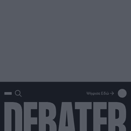
ΑΝΑΖΗΤΗΣΗ
DEBATE: Πότε θα θέλατε να γίνουν οι επόμενες εθνικές εκλογές;
Ψήφισε Εδώ