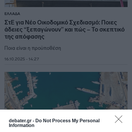
ΕΛΛΑΔΑ
ΣτΕ για Νέο Οικοδομικό Σχεδιασμό: Ποιες
άδειες “ξεπαγώνουν” και πώς – Το σκεπτικό
της απόφασης
Ποια είναι η προϋποθέση
16.10.2025 - 14:27
debater.gr -
Do Not Process My Personal
Information