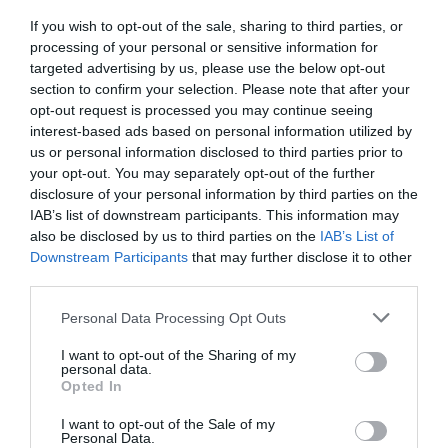
If you wish to opt-out of the sale, sharing to third parties, or
processing of your personal or sensitive information for
targeted advertising by us, please use the below opt-out
section to confirm your selection. Please note that after your
ΕΛΛΑΔΑ
opt-out request is processed you may continue seeing
ΣτΕ: Την Τετάρτη η κρίσιμη συζήτηση για το
interest-based ads based on personal information utilized by
Master Plan του λιμένα Πειραιώς
us or personal information disclosed to third parties prior to
your opt-out. You may separately opt-out of the further
Οι υποθέσεις αυτές θα συζητηθούν μετά της
disclosure of your personal information by third parties on the
αποφάσεως της Ολομέλειας
IAB’s list of downstream participants. This information may
also be disclosed by us to third parties on the
IAB’s List of
30.09.2025 - 18:44
Downstream Participants
that may further disclose it to other
third parties.
Please note that this website/app uses one or more Google
Personal Data Processing Opt Outs
services and may gather and store information including but
not limited to your visit or usage behaviour. You may click to
I want to opt-out of the Sharing of my
personal data.
grant or deny consent to Google and its third-party tags to
Opted In
use your data for below specified purposes in below Google
consent section.
I want to opt-out of the Sale of my
Personal Data.