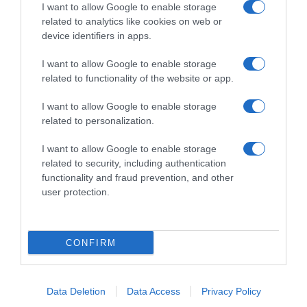
I want to allow Google to enable storage
related to analytics like cookies on web or
device identifiers in apps.
I want to allow Google to enable storage
related to functionality of the website or app.
I want to allow Google to enable storage
related to personalization.
ΕΛΛΑΔΑ
I want to allow Google to enable storage
Δήμος Αθηναίων: Στο ΣτΕ το ιστορικό κτίριο
related to security, including authentication
του Παλαιού Εθνικού Τυπογραφείου
functionality and fraud prevention, and other
user protection.
Η παραχώρηση γίνεται για λόγους δημοσίου
συμφέροντος
04.09.2025 - 15:32
CONFIRM
Data Deletion
Data Access
Privacy Policy