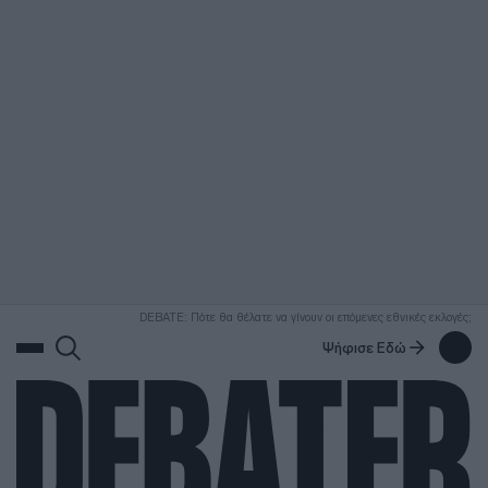
ΑΝΑΖΗΤΗΣΗ
DEBATE: Πότε θα θέλατε να γίνουν οι επόμενες εθνικές εκλογές;
Ψήφισε Εδώ