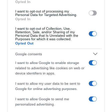
Opted In
I want to opt-out of processing my
Personal Data for Targeted Advertising.
Opted In
I want to opt-out of Collection, Use,
Retention, Sale, and/or Sharing of my
Personal Data that Is Unrelated with the
ΕΛΛΑΔΑ
Purposes for which it was collected.
Λάρισα: Επικυρώθηκε πρόστιμο ύψους
Opted Out
270.000 ευρώ και φυλάκιση σε ηλικιωμένο
Google consents
που σκότωσε 8 κουτάβια
I want to allow Google to enable storage
Τα χτύπησε με τσάπα στο κεφάλι
related to advertising like cookies on web or
device identifiers in apps.
21.09.2025 - 13:35
I want to allow my user data to be sent to
Google for online advertising purposes.
I want to allow Google to send me
personalized advertising.