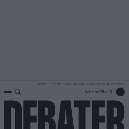
ΑΝΑΖΗΤΗΣΗ
DEBATE: Πότε θα θέλατε να γίνουν οι επόμενες εθνικές εκλογές;
Ψήφισε Εδώ