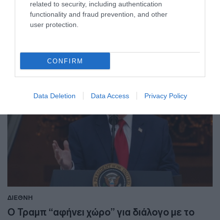
related to security, including authentication
Αναπτερώνονται οι ελπίδες για συμφωνία ΗΠΑ-Ιράν
functionality and fraud prevention, and other
user protection.
27.07.2026 - 07:30
CONFIRM
Data Deletion
Data Access
Privacy Policy
ΔΙΕΘΝΗ
Ο Τραμπ “αφήνει χώρο” για διάλογο με το