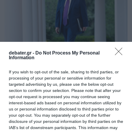
debater.gr -
Do Not Process My Personal
Information
ΔΙΕΘΝΗ
Ο Τραμπ βλέπει “πιθανότητες” για συμφωνία
If you wish to opt-out of the sale, sharing to third parties, or
με το Ιράν – Διαψεύδει τις διαπραγματεύσεις
processing of your personal or sensitive information for
targeted advertising by us, please use the below opt-out
και επιτίθεται στο βόρειο Ιράκ η Τεχεράνη
section to confirm your selection. Please note that after your
Σειρά εκρήξεων στο βόρειο Ιράκ – Ιρανικά drones
opt-out request is processed you may continue seeing
interest-based ads based on personal information utilized by
έπληξαν το μεγαλύτερο κοίτασμα φυσικού αερίου
us or personal information disclosed to third parties prior to
28.07.2026 - 07:54
your opt-out. You may separately opt-out of the further
disclosure of your personal information by third parties on the
IAB’s list of downstream participants. This information may