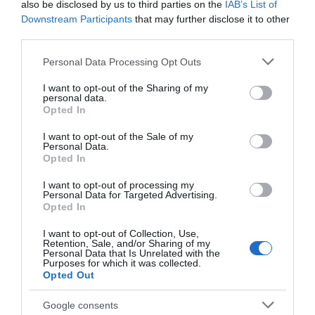
also be disclosed by us to third parties on the
IAB’s List of
Downstream Participants
that may further disclose it to other
third parties.
Please note that this website/app uses one or more Google
Personal Data Processing Opt Outs
services and may gather and store information including but
not limited to your visit or usage behaviour. You may click to
I want to opt-out of the Sharing of my
personal data.
grant or deny consent to Google and its third-party tags to
Opted In
use your data for below specified purposes in below Google
consent section.
I want to opt-out of the Sale of my
Personal Data.
Opted In
I want to opt-out of processing my
Personal Data for Targeted Advertising.
ΔΙΕΘΝΗ
Opted In
ΗΠΑ: Ο Τραμπ απειλεί το Ιράν με νέες
I want to opt-out of Collection, Use,
επιθέσεις αν δεν υπάρξει συμφωνία στις
Retention, Sale, and/or Sharing of my
διαπραγματεύσεις
Personal Data that Is Unrelated with the
Purposes for which it was collected.
Opted Out
Εξέφρασε συγκρατημένη αισιοδοξία για την έκβαση
των συνομιλιών
Google consents