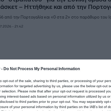
άσκετ – Ηττήθηκε και από την Πορτογ
56 από την Πορτογαλία και «0 στα 2» στο παράθυρο του Ι
7.2026 - 21:42
ΗΤΙΚΑ
 -
Do Not Process My Personal Information
όμβα” από τον Γιάννη Κωνσταντέλια: 
to opt-out of the sale, sharing to third parties, or processing of your per
ν εαυτό του εκτός Εθνικής Ελλάδος
formation for targeted advertising by us, please use the below opt-out s
r selection. Please note that after your opt-out request is processed y
 θα είναι στη διάθεση του Γιοβάνοβιτς για τα παιχνίδια του
eing interest-based ads based on personal information utilized by us or
τεμβρίου για το Nations League
disclosed to third parties prior to your opt-out. You may separately opt-
losure of your personal information by third parties on the IAB’s list of
6.2026 - 14:38