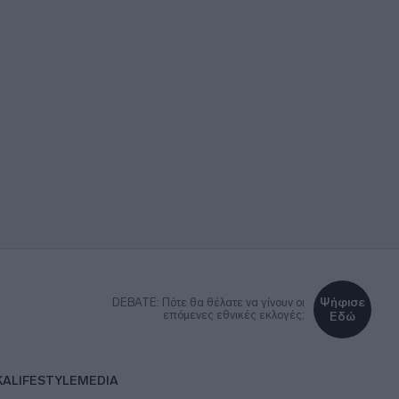
Ψήφισε
DEBATE: Πότε θα θέλατε να γίνουν οι
επόμενες εθνικές εκλογές;
Εδώ
ΚΑ
LIFESTYLE
MEDIA