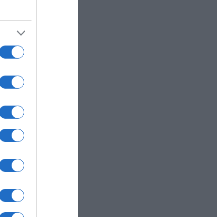
ς
αντι σε
λλάδας