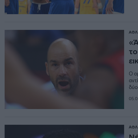
ΑΘΛ
«Ά
το
ει
Ο ο
αντ
δύο
05.0
ΑΘΛ
Νέ