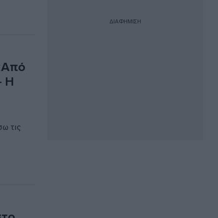
ΔΙΑΦΗΜΙΣΗ
«Από
– Η
σω τις
στο