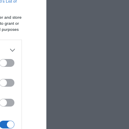
B’s List of
er and store
to grant or
ed purposes