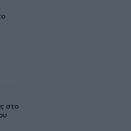
το
ες στο
ου