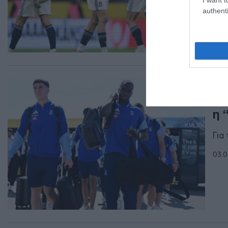
authenti
ΑΘΛ
Εθ
η 
Για
03.0