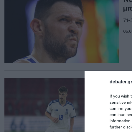
μπ
71-
05.0
ΑΘΛ
debater.gr
“Β
If you wish 
το
sensitive in
confirm you
Δεν
continue se
Σεπ
information 
further disc
24.0