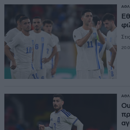
ΑΘΛ
Εθ
φι
Στι
20.0
ΑΘΛ
Ου
πρ
α