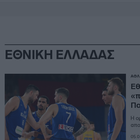
ΕΘΝΙΚΗ ΕΛΛΑΔΑΣ
ΑΘΛ
Εθ
«π
Πα
Η ο
απο
05.0