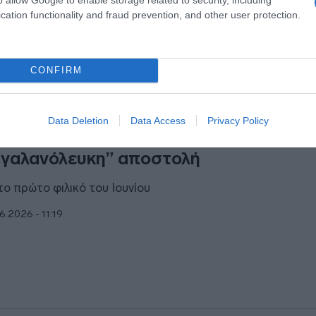
cation functionality and fraud prevention, and other user protection.
CONFIRM
ΗΤΙΚΑ
Data Deletion
Data Access
Privacy Policy
νική ποδοσφαίρου: Αναχώρησε για Σο
“γαλανόλευκη” αποστολή
 το πρώτο φιλικό του Ιουνίου
6.2026 - 11:19