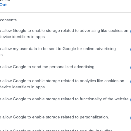
Out
υηδία – Ελλάδα: Το 0-1 έκανε ο Τσιμίκα
γαλανόλευκη» επιδιώκει να μετρήσει τις δυνάμεις της απέν
consents
ν υψηλού επιπέδου αντίπαλο
o allow Google to enable storage related to advertising like cookies on
evice identifiers in apps.
6.2026 - 20:28
o allow my user data to be sent to Google for online advertising
s.
to allow Google to send me personalized advertising.
o allow Google to enable storage related to analytics like cookies on
evice identifiers in apps.
ΗΤΙΚΑ
νική ποδοσφαίρου: Η ενδεκάδα της Ε
o allow Google to enable storage related to functionality of the website
έναντι στη Σουηδία
o allow Google to enable storage related to personalization.
βάν Γιοβάνοβιτς παρατάσσει με σύστημα 3-4-3
6.2026 - 19:40
o allow Google to enable storage related to security, including