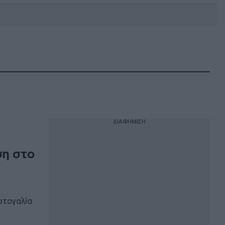
DEBATE: Πότε θα θέλατε να
γίνουν οι επόμενες εθνικές
εκλογές;
ΔΙΑΦΗΜΙΣΗ
ση στο
ρτογαλία