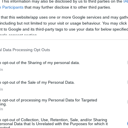
. This information may also be disclosed by us to third parties on the
IA
Participants
that may further disclose it to other third parties.
 that this website/app uses one or more Google services and may gath
including but not limited to your visit or usage behaviour. You may click 
 to Google and its third-party tags to use your data for below specifi
ogle consent section.
ΗΤΙΚΑ
λάδα – Ιταλία: Προβάδισμα (0-1) με τον
l Data Processing Opt Outs
πόζιτο για την «Σκουάντρα Ατζούρα»
o opt-out of the Sharing of my personal data.
ίντεο)
In
φάσεις του πρώτου ημιχρόνου
o opt-out of the Sale of my Personal Data.
6.2026 - 22:59
In
to opt-out of processing my Personal Data for Targeted
ing.
In
o opt-out of Collection, Use, Retention, Sale, and/or Sharing
ersonal Data that Is Unrelated with the Purposes for which it
ΗΤΙΚΑ
lected.