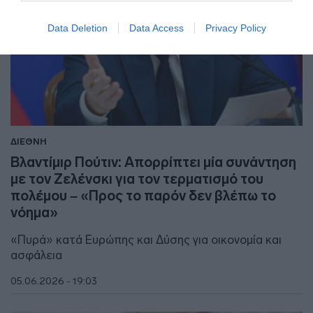
Data Deletion
Data Access
Privacy Policy
ΔΙΕΘΝΗ
Βλαντίμιρ Πούτιν: Απορρίπτει μία συνάντηση
με τον Ζελένσκι για τον τερματισμό του
πολέμου – «Προς το παρόν δεν βλέπω το
νόημα»
«Πυρά» κατά Ευρώπης και Δύσης για οικονομία και
ασφάλεια
05.06.2026 - 19:03