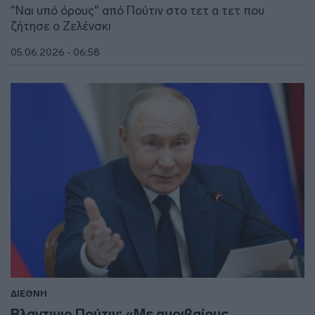
"Ναι υπό όρους" από Πούτιν στο τετ α τετ που
ζήτησε ο Ζελένσκι
05.06.2026 - 06:58
ΔΙΕΘΝΗ
Βλαντιμιρ Πούτιν: «Με αμοιβαίους