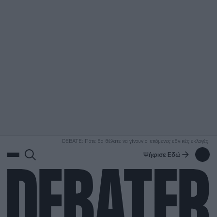
ΑΝΑΖΗΤΗΣΗ
DEBATE: Πότε θα θέλατε να γίνουν οι επόμενες εθνικές εκλογές;
Ψήφισε Εδώ