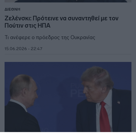
ΔΙΕΘΝΗ
Ζελένσκι: Πρότεινε να συναντηθεί με τον
Πούτιν στις ΗΠΑ
Τι ανέφερε ο πρόεδρος της Ουκρανίας
15.06.2026 - 22:47