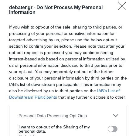
debater.gr -
Do Not Process My Personal
Information
ΔΙΕΘΝΗ
Πούτιν και Τραμπ συμφώνησαν ότι
If you wish to opt-out of the sale, sharing to third parties, or
Αμερικανοί απεσταλμένοι θα επισκεφθούν
processing of your personal or sensitive information for
«σύντομα» τη Ρωσία
targeted advertising by us, please use the below opt-out
section to confirm your selection. Please note that after your
Τηλεφωνική επικοινωνία είχαν οι δύο ηγέτες
opt-out request is processed you may continue seeing
interest-based ads based on personal information utilized by
14.06.2026 - 20:55
us or personal information disclosed to third parties prior to
your opt-out. You may separately opt-out of the further
disclosure of your personal information by third parties on the
IAB’s list of downstream participants. This information may
also be disclosed by us to third parties on the
IAB’s List of
Downstream Participants
that may further disclose it to other
third parties.
Please note that this website/app uses one or more Google
Personal Data Processing Opt Outs
services and may gather and store information including but
not limited to your visit or usage behaviour. You may click to
I want to opt-out of the Sharing of my
personal data.
grant or deny consent to Google and its third-party tags to