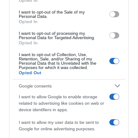
Opted In
use your data for below specified purposes in below Google
consent section.
I want to opt-out of the Sale of my
Personal Data.
Opted In
ΔΙΕΘΝΗ
I want to opt-out of processing my
Personal Data for Targeted Advertising.
FT: Ο Ζελένσκι έστειλε μήνυμα στον Πούτιν
Opted In
για τετ-α-τετ μέσω του Αμπράμοβιτς
I want to opt-out of Collection, Use,
Retention, Sale, and/or Sharing of my
Τι αναφέρουν πηγές που γνωρίζουν την υπόθεση
Personal Data that Is Unrelated with the
Purposes for which it was collected.
07.06.2026 - 20:28
Opted Out
Google consents
I want to allow Google to enable storage
related to advertising like cookies on web or
device identifiers in apps.
I want to allow my user data to be sent to
Google for online advertising purposes.