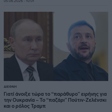
05.06.2026 - 10:01
ΔΙΕΘΝΗ
Γιατί άνοιξε τώρα το “παράθυρο” ειρήνης για
την Ουκρανία – Το “παζάρι” Πούτιν-Ζελένσκι
και ο ρόλος Τραμπ