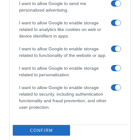
I want to allow Google to send me
personalized advertising.
I want to allow Google to enable storage
related to analytics like cookies on web or
device identifiers in apps.
ΔΙΕΘΝΗ
Βολοντίμιρ Ζελένσκι: «Η Ρωσία επιλέγει τον
I want to allow Google to enable storage
related to functionality of the website or app.
πόλεμο» – Βλαντίμιρ Πούτιν: «Προς το παρόν
δεν βλέπω το νόημα για συνάντηση με το
I want to allow Google to enable storage
Κίεβο»
related to personalization.
Σε τροχιά μετωπικής σύγκρουσης οι δύο ηγέτες
I want to allow Google to enable storage
related to security, including authentication
05.06.2026 - 21:30
functionality and fraud prevention, and other
user protection.
CONFIRM