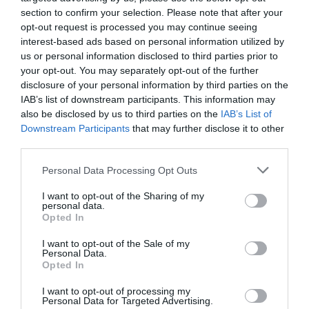
section to confirm your selection. Please note that after your
Αθλητικές μεταδόσεις: Η ώρα και το κανάλι
opt-out request is processed you may continue seeing
του αγώνα Σουηδία – Ελλάδα
interest-based ads based on personal information utilized by
us or personal information disclosed to third parties prior to
Όλο το αθλητικό πρόγραμμα της Πέμπτης (4/6)
your opt-out. You may separately opt-out of the further
disclosure of your personal information by third parties on the
04.06.2026 - 10:59
IAB’s list of downstream participants. This information may
also be disclosed by us to third parties on the
IAB’s List of
Downstream Participants
that may further disclose it to other
third parties.
Please note that this website/app uses one or more Google
Personal Data Processing Opt Outs
services and may gather and store information including but
not limited to your visit or usage behaviour. You may click to
I want to opt-out of the Sharing of my
personal data.
grant or deny consent to Google and its third-party tags to
Opted In
use your data for below specified purposes in below Google
consent section.
I want to opt-out of the Sale of my
Personal Data.
Opted In
I want to opt-out of processing my
Personal Data for Targeted Advertising.