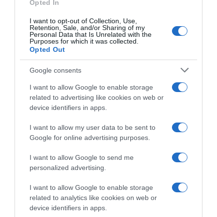
Opted In
ΑΘΛΗΤΙΚΑ
I want to opt-out of Collection, Use,
Ουγγαρία – Ελλάδα 0-0: Έμεινε ξανά
Retention, Sale, and/or Sharing of my
Personal Data that Is Unrelated with the
«άσφαιρη» η Εθνική ομάδα
Purposes for which it was collected.
Opted Out
Λίγες μέρες μετά την ήττα από την Παραγουάη
Google consents
31.03.2026 - 21:51
I want to allow Google to enable storage
related to advertising like cookies on web or
device identifiers in apps.
I want to allow my user data to be sent to
Google for online advertising purposes.
I want to allow Google to send me
personalized advertising.
I want to allow Google to enable storage
related to analytics like cookies on web or
device identifiers in apps.