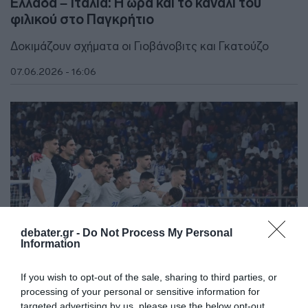
Ελλάδα – Ιταλία: Η ώρα και το κανάλι του
φιλικού στο Παγκρήτιο
Δοκιμάζουν σχήματα οι Γιοβάνοβιτς και Γκατούζο
07.06.2026 - 16:06
debater.gr -
Do Not Process My Personal
Information
If you wish to opt-out of the sale, sharing to third parties, or
processing of your personal or sensitive information for
targeted advertising by us, please use the below opt-out
ΑΘΛΗΤΙΚΑ