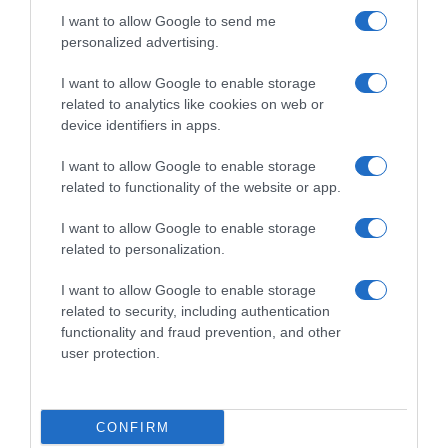
I want to allow Google to send me
personalized advertising.
I want to allow Google to enable storage
related to analytics like cookies on web or
device identifiers in apps.
I want to allow Google to enable storage
related to functionality of the website or app.
ΕΛΛΑΔΑ
Ασπρόπυργος: Από τι προκλήθηκε η κόλαση
I want to allow Google to enable storage
φωτιάς και εκρήξεων στην επιχείρηση, τα
related to personalization.
λάθη που εξετάζονται – Νέο βίντεο
I want to allow Google to enable storage
Τρεις διασωληνωμένοι, οκτώ ακόμα τραυματίες και
related to security, including authentication
functionality and fraud prevention, and other
δύο συλλήψεις
user protection.
10.07.2026 - 07:46
CONFIRM