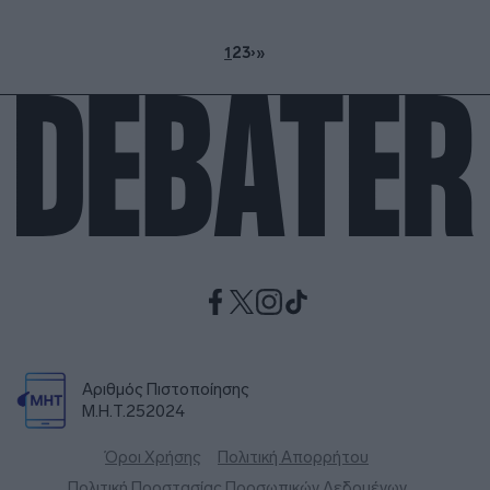
1
2
3
›
»
Αριθμός Πιστοποίησης
Μ.Η.Τ.252024
Όροι Χρήσης
Πολιτική Απορρήτου
Πολιτική Προστασίας Προσωπικών Δεδομένων