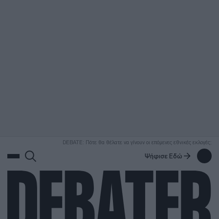
ΑΝΑΖΗΤΗΣΗ
DEBATE: Πότε θα θέλατε να γίνουν οι επόμενες εθνικές εκλογές;
Ψήφισε Εδώ