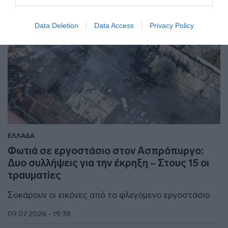
Data Deletion
Data Access
Privacy Policy
ΕΛΛΑΔΑ
Φωτιά σε εργοστάσιο στον Ασπρόπυργο:
Δυο συλλήψεις για την έκρηξη – Στους 15 οι
τραυματίες
Σοκάρουν οι εικόνες από το φλεγόμενο εργοστάσιο
09.07.2026 - 19:38