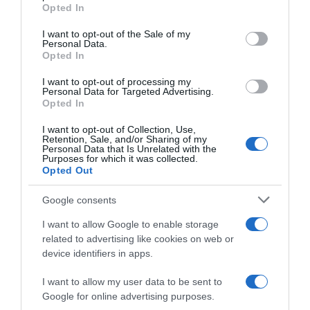
grant or deny consent to Google and its third-party tags to
Opted In
use your data for below specified purposes in below Google
consent section.
I want to opt-out of the Sale of my
Personal Data.
Opted In
I want to opt-out of processing my
Personal Data for Targeted Advertising.
ΕΛΛΑΔΑ
Opted In
Έκρηξη στον Ασπρόπυργο: Δίωξη για δύο
I want to opt-out of Collection, Use,
κακουργήματα και δύο πλημμελήματα άσκησε
Retention, Sale, and/or Sharing of my
Personal Data that Is Unrelated with the
ο Εισαγγελέας
Purposes for which it was collected.
Opted Out
Η δικογραφία για την υπόθεση ανατέθηκε σε ανακριτή
Google consents
10.07.2026 - 16:10
I want to allow Google to enable storage
related to advertising like cookies on web or
device identifiers in apps.
I want to allow my user data to be sent to
Google for online advertising purposes.