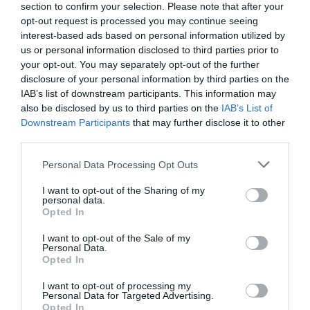
section to confirm your selection. Please note that after your
Συνελήφθη το μεσημέρι της Παρασκευής (15/5) ο
opt-out request is processed you may continue seeing
52χρονος δράστης
interest-based ads based on personal information utilized by
us or personal information disclosed to third parties prior to
15.05.2026 - 16:44
your opt-out. You may separately opt-out of the further
disclosure of your personal information by third parties on the
IAB’s list of downstream participants. This information may
also be disclosed by us to third parties on the
IAB’s List of
Downstream Participants
that may further disclose it to other
third parties.
Please note that this website/app uses one or more Google
Personal Data Processing Opt Outs
services and may gather and store information including but
not limited to your visit or usage behaviour. You may click to
I want to opt-out of the Sharing of my
personal data.
grant or deny consent to Google and its third-party tags to
Opted In
use your data for below specified purposes in below Google
consent section.
I want to opt-out of the Sale of my
Personal Data.
Opted In
I want to opt-out of processing my
Personal Data for Targeted Advertising.
ΕΛΛΑΔΑ
Opted In