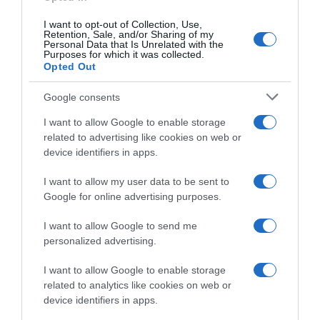
Αχαΐα: Συνελήφθη 52χρονος που μαχαίρωσε
35χρονο στην πλάτη μετά από καυγά
I want to opt-out of Collection, Use,
Retention, Sale, and/or Sharing of my
Personal Data that Is Unrelated with the
Ο άνδρας είχε διαφύγει από το σημείο μετά το
Purposes for which it was collected.
Opted Out
περιστατικό
15.05.2026 - 11:53
Google consents
I want to allow Google to enable storage
related to advertising like cookies on web or
device identifiers in apps.
I want to allow my user data to be sent to
Google for online advertising purposes.
I want to allow Google to send me
personalized advertising.
I want to allow Google to enable storage
related to analytics like cookies on web or
device identifiers in apps.