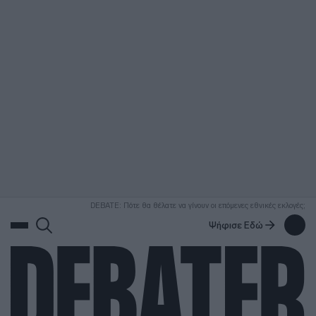
ΑΝΑΖΗΤΗΣΗ
DEBATE: Πότε θα θέλατε να γίνουν οι επόμενες εθνικές εκλογές;
Ψήφισε Εδώ