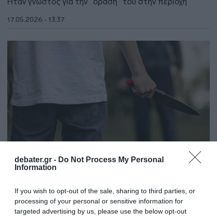
Ήταν γνωστός για την "δράση" του στην περιοχή
17.05.2026 - 13:37
debater.gr -
Do Not Process My Personal
Information
ΕΛΛΑΔΑ
If you wish to opt-out of the sale, sharing to third parties, or
Αχαΐα: Ξαδέλφια το θύμα και ο δράστης – Τα
processing of your personal or sensitive information for
αίτια πίσω από την επίθεση με μαχαίρι
targeted advertising by us, please use the below opt-out