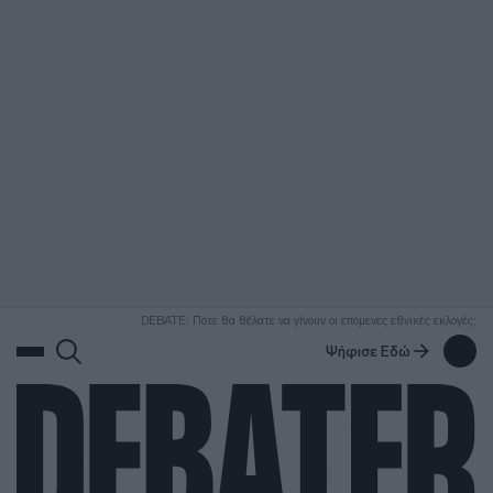
ΑΝΑΖΗΤΗΣΗ
DEBATE: Πότε θα θέλατε να γίνουν οι επόμενες εθνικές εκλογές;
Ψήφισε Εδώ