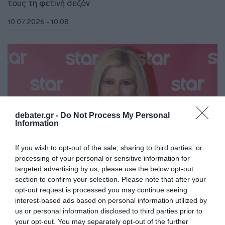
τους τη φετινή σεζόν
10.07.2026 - 10:08
debater.gr -
Do Not Process My Personal
Information
If you wish to opt-out of the sale, sharing to third parties, or
processing of your personal or sensitive information for
targeted advertising by us, please use the below opt-out
section to confirm your selection. Please note that after your
opt-out request is processed you may continue seeing
MEDIA
interest-based ads based on personal information utilized by
Ζήνα Κουτσελίνη: Μεταφέρεται στην πρωινή
us or personal information disclosed to third parties prior to
ζώνη του Star – Η ανακοίνωση του σταθμού
your opt-out. You may separately opt-out of the further