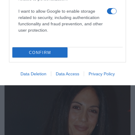
I want to allow Google to enable storage
MEDIA
related to security, including authentication
functionality and fraud prevention, and other
Στη νέα σειρά «Ραντεβού με την Ευτυχία» ο
user protection.
Πάνος Μιχαλόπουλος – Πρωταγωνιστούν η
Ευγενία Σαμαρά και ο Μιχάλης Σαράντης
Ο ηθοποιός επιστρέφει στην τηλεόραση μετά από 20
CONFIRM
χρόνια
09.07.2026 - 10:03
Data Deletion
Data Access
Privacy Policy