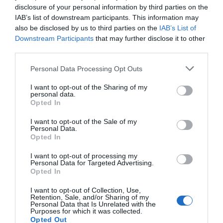
disclosure of your personal information by third parties on the
Διατηρείται ο κοινωνικός και ενημερωτικός
IAB’s list of downstream participants. This information may
χαρακτήρας στη νέα της εκπομπής
also be disclosed by us to third parties on the
IAB’s List of
Downstream Participants
that may further disclose it to other
09.07.2026 - 16:15
third parties.
Please note that this website/app uses one or more Google
Personal Data Processing Opt Outs
services and may gather and store information including but
not limited to your visit or usage behaviour. You may click to
I want to opt-out of the Sharing of my
personal data.
grant or deny consent to Google and its third-party tags to
Opted In
use your data for below specified purposes in below Google
consent section.
I want to opt-out of the Sale of my
Personal Data.
Opted In
I want to opt-out of processing my
Personal Data for Targeted Advertising.
Opted In
I want to opt-out of Collection, Use,
Retention, Sale, and/or Sharing of my
Personal Data that Is Unrelated with the
Purposes for which it was collected.
MEDIA
Opted Out