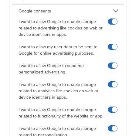
Στραβελάκης και Καραμήτρου κατά Τούρκων
Google consents
δημοσιογράφων: “Δεν ντρέπεστε λιγάκι;” – Τι
τους εξόργισε
I want to allow Google to enable storage
related to advertising like cookies on web or
"Όταν έρθει ο ηγέτης σας στη χώρα μας, την έχουμε
device identifiers in apps.
έτοιμη την playlist"
I want to allow my user data to be sent to
09.07.2026 - 12:13
Google for online advertising purposes.
I want to allow Google to send me
personalized advertising.
I want to allow Google to enable storage
related to analytics like cookies on web or
device identifiers in apps.
I want to allow Google to enable storage
related to functionality of the website or app.
I want to allow Google to enable storage
related to personalization.