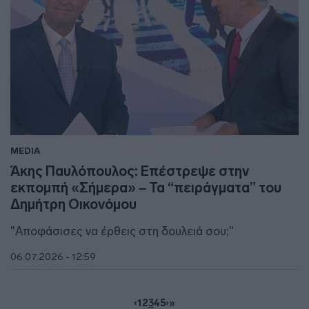
MEDIA
Άκης Παυλόπουλος: Επέστρεψε στην
εκπομπή «Σήμερα» – Τα “πειράγματα” του
Δημήτρη Οικονόμου
"Αποφάσισες να έρθεις στη δουλειά σου;"
06.07.2026 - 12:59
‹
1
2
3
4
5
›
»