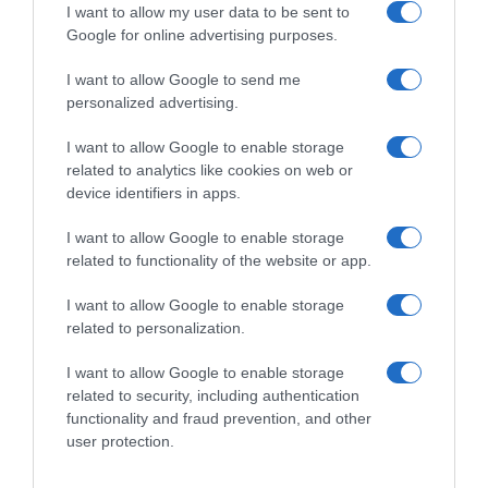
I want to allow my user data to be sent to
Google for online advertising purposes.
I want to allow Google to send me
personalized advertising.
I want to allow Google to enable storage
related to analytics like cookies on web or
device identifiers in apps.
I want to allow Google to enable storage
LIFESTYLE
related to functionality of the website or app.
Στέφανος Παπαδόπουλος: Η πρώτη
I want to allow Google to enable storage
αντίδραση μετά την απόλυσή του – «Τα
related to personalization.
έμαθα όλα από την τηλεόραση»
I want to allow Google to enable storage
Ο τραγουδιστής απομακρύνθηκε από το νυχτερινό
related to security, including authentication
κέντρο που εργαζόταν
functionality and fraud prevention, and other
user protection.
23.12.2025 - 11:41