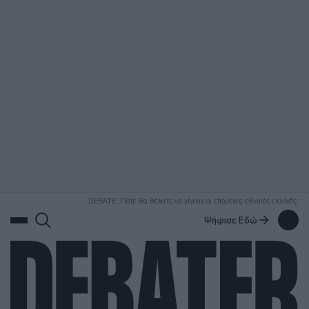
ΑΝΑΖΗΤΗΣΗ
DEBATE: Πότε θα θέλατε να γίνουν οι επόμενες εθνικές εκλογές;
Ψήφισε Εδώ