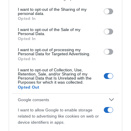
services and may gather and store information including but
not limited to your visit or usage behaviour. You may click to
I want to opt-out of the Sharing of my
personal data.
grant or deny consent to Google and its third-party tags to
Opted In
use your data for below specified purposes in below Google
consent section.
I want to opt-out of the Sale of my
Personal Data.
Opted In
I want to opt-out of processing my
Personal Data for Targeted Advertising.
Opted In
LIFESTYLE
Στέφανος Παπαδόπουλος: «Ευτυχία είναι να
I want to opt-out of Collection, Use,
Retention, Sale, and/or Sharing of my
κοιμάσαι ήσυχος με τη συνείδησή σου»
Personal Data that Is Unrelated with the
Purposes for which it was collected.
Opted Out
Οι ευχές του τραγουδιστή
26.12.2025 - 17:09
Google consents
I want to allow Google to enable storage
related to advertising like cookies on web or
device identifiers in apps.