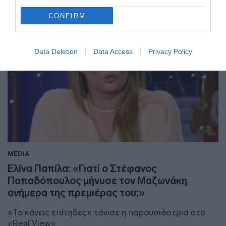
CONFIRM
Data Deletion
Data Access
Privacy Policy
MEDIA
Ελίνα Παπίλα: «Γιατί ο Στέφανος
Παπαδόπουλος μήνυσε τον Μαζωνάκη
ανήμερα της πρεμιέρας του;»
«Το κάνεις επίτηδες» τόνισε η παρουσιάστρια στο
«Real View»