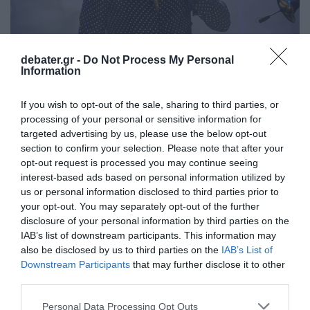
debater.gr -
Do Not Process My Personal
Information
LIFESTYLE
If you wish to opt-out of the sale, sharing to third parties, or
Γιώργος Μαζωνάκης: Οι επόμενες κινήσεις
processing of your personal or sensitive information for
του μετά τη μήνυση του Stef – Τι αποκάλυψε
targeted advertising by us, please use the below opt-out
ο δικηγόρος του
section to confirm your selection. Please note that after your
opt-out request is processed you may continue seeing
«Δεν έχουμε τίποτα να φοβηθούμε» δήλωσε ο
interest-based ads based on personal information utilized by
Χαράλαμπος Λυκούδης
us or personal information disclosed to third parties prior to
your opt-out. You may separately opt-out of the further
16.01.2026 - 10:49
disclosure of your personal information by third parties on the
IAB’s list of downstream participants. This information may
also be disclosed by us to third parties on the
IAB’s List of
Downstream Participants
that may further disclose it to other
third parties.
Please note that this website/app uses one or more Google
Personal Data Processing Opt Outs