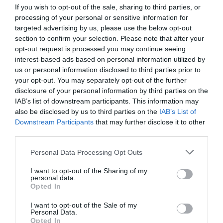
If you wish to opt-out of the sale, sharing to third parties, or
Πνιγμοί στη θάλασσα: 357 νεκροί κάθε χρόνο
processing of your personal or sensitive information for
στην Ελλάδα – SMS σε όλους τους πολίτες
targeted advertising by us, please use the below opt-out
άνω των 60 ετών
section to confirm your selection. Please note that after your
opt-out request is processed you may continue seeing
Τι δείχνουν τα στατιστικά στοιχεία
interest-based ads based on personal information utilized by
us or personal information disclosed to third parties prior to
16.06.2026 - 09:01
your opt-out. You may separately opt-out of the further
disclosure of your personal information by third parties on the
IAB’s list of downstream participants. This information may
also be disclosed by us to third parties on the
IAB’s List of
Downstream Participants
that may further disclose it to other
third parties.
Please note that this website/app uses one or more Google
Personal Data Processing Opt Outs
services and may gather and store information including but
not limited to your visit or usage behaviour. You may click to
I want to opt-out of the Sharing of my
personal data.
grant or deny consent to Google and its third-party tags to
Opted In
use your data for below specified purposes in below Google
consent section.
I want to opt-out of the Sale of my
Personal Data.
Opted In