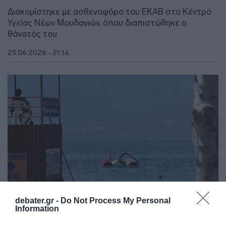
Διακομίστηκε με ασθενοφόρο του ΕΚΑΒ στο Κέντρο
Υγείας Νέων Μουδανιών, όπου διαπιστώθηκε ο
θάνατός του
23.06.2026 - 21:14
debater.gr -
Do Not Process My Personal
Information
ΥΓΕΙΑ