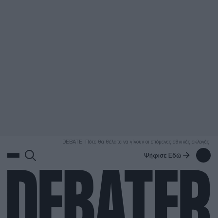
ΑΝΑΖΗΤΗΣΗ
DEBATE: Πότε θα θέλατε να γίνουν οι επόμενες εθνικές εκλογές;
Ψήφισε Εδώ