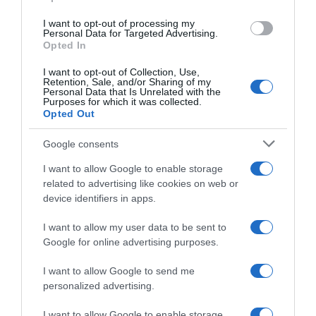
I want to opt-out of processing my
Personal Data for Targeted Advertising.
ΕΛΛΑΔΑ
Opted In
Καλάβρυτα: Νεκρός 64χρονος που πνίγηκε
με μπουκιά από φαγητό
I want to opt-out of Collection, Use,
Retention, Sale, and/or Sharing of my
Personal Data that Is Unrelated with the
Ένα κομμάτι στάθηκε στον λαιμό του και δεν
Purposes for which it was collected.
Opted Out
μπορούσε να αναπνεύσει
18.05.2026 - 11:25
Google consents
I want to allow Google to enable storage
related to advertising like cookies on web or
device identifiers in apps.
I want to allow my user data to be sent to
Google for online advertising purposes.
I want to allow Google to send me
personalized advertising.
I want to allow Google to enable storage