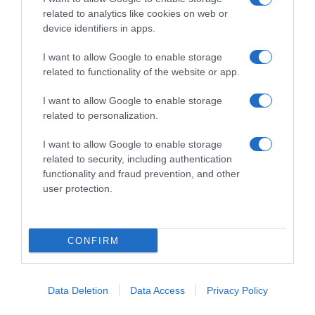
related to analytics like cookies on web or
device identifiers in apps.
I want to allow Google to enable storage
ΕΛΛΑΔΑ
related to functionality of the website or app.
Θεσσαλονίκη: Μαθητής λυκείου έσωσε
I want to allow Google to enable storage
γυναίκα από πνιγμό σε εστιατόριο με τη λαβή
related to personalization.
Χάιμλιχ
I want to allow Google to enable storage
Το χρονικό της διάσωσης
related to security, including authentication
functionality and fraud prevention, and other
29.04.2026 - 17:33
user protection.
CONFIRM
Data Deletion
Data Access
Privacy Policy