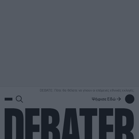
ΑΝΑΖΗΤΗΣΗ
DEBATE: Πότε θα θέλατε να γίνουν οι επόμενες εθνικές εκλογές;
Ψήφισε Εδώ