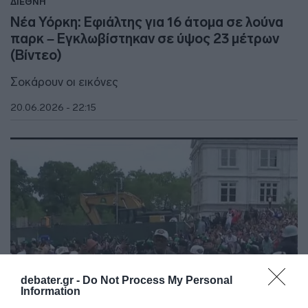
ΔΙΕΘΝΗ
Νέα Υόρκη: Εφιάλτης για 16 άτομα σε λούνα
παρκ – Εγκλωβίστηκαν σε ύψος 23 μέτρων
(Βίντεο)
Σοκάρουν οι εικόνες
20.06.2026 - 22:15
debater.gr -
Do Not Process My Personal
Information