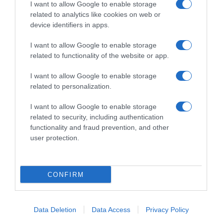
I want to allow Google to enable storage
related to analytics like cookies on web or
device identifiers in apps.
I want to allow Google to enable storage
related to functionality of the website or app.
ΟΙΚΟΝΟΜΙΑ
Έκλεισε με άνοδο το χρηματιστήριο της Νέας
I want to allow Google to enable storage
Υόρκης
related to personalization.
Μετά τις εξελίξεις
I want to allow Google to enable storage
related to security, including authentication
15.06.2026 - 23:34
functionality and fraud prevention, and other
user protection.
CONFIRM
Data Deletion
Data Access
Privacy Policy