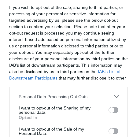
If you wish to opt-out of the sale, sharing to third parties, or
processing of your personal or sensitive information for
ΑΘΛΗΤΙΚΑ
targeted advertising by us, please use the below opt-out
Νέα Υόρκη: Χιλιάδες οπαδοί των Νικς
section to confirm your selection. Please note that after your
γιόρτασαν τον τίτλο στους δρόμους (Βίντεο)
opt-out request is processed you may continue seeing
interest-based ads based on personal information utilized by
Η ομάδα επικράτησε 4-1 των Σπερς
us or personal information disclosed to third parties prior to
your opt-out. You may separately opt-out of the further
18.06.2026 - 18:28
disclosure of your personal information by third parties on the
IAB’s list of downstream participants. This information may
also be disclosed by us to third parties on the
IAB’s List of
Downstream Participants
that may further disclose it to other
third parties.
Please note that this website/app uses one or more Google
Personal Data Processing Opt Outs
services and may gather and store information including but
not limited to your visit or usage behaviour. You may click to
I want to opt-out of the Sharing of my
personal data.
grant or deny consent to Google and its third-party tags to
Opted In
use your data for below specified purposes in below Google
consent section.
I want to opt-out of the Sale of my
Personal Data.