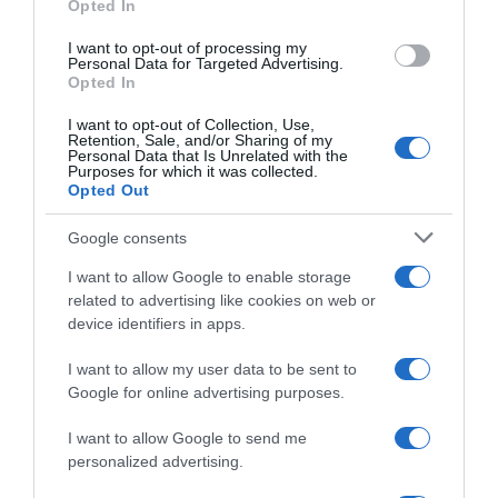
Opted In
I want to opt-out of processing my
Personal Data for Targeted Advertising.
Opted In
ΟΙΚΟΝΟΜΙΑ
Έκλεισε χωρίς κατεύθυνση το χρηματιστήριο
I want to opt-out of Collection, Use,
Retention, Sale, and/or Sharing of my
της Νέας Υόρκης
Personal Data that Is Unrelated with the
Purposes for which it was collected.
Ο δείκτης Dow Jones της βιομηχανίας έκλεισε με
Opted Out
άνοδο 328,64 μονάδων
Google consents
16.06.2026 - 23:52
I want to allow Google to enable storage
related to advertising like cookies on web or
device identifiers in apps.
I want to allow my user data to be sent to
Google for online advertising purposes.
I want to allow Google to send me
personalized advertising.