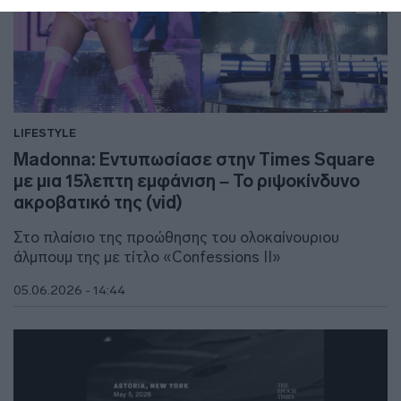
LIFESTYLE
Madonna: Εντυπωσίασε στην Times Square
με μια 15λεπτη εμφάνιση – Το ριψοκίνδυνο
ακροβατικό της (vid)
Στο πλαίσιο της προώθησης του ολοκαίνουριου
άλμπουμ της με τίτλο «Confessions II»
05.06.2026 - 14:44