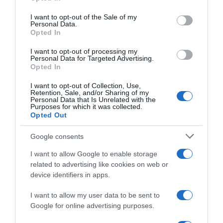
use your data for below specified purposes in below Google
consent section.
I want to opt-out of the Sale of my
Personal Data.
Opted In
I want to opt-out of processing my
Personal Data for Targeted Advertising.
Opted In
ΔΙΕΘΝΗ
“Πάνε καλά” για τον Τραμπ οι
I want to opt-out of Collection, Use,
Retention, Sale, and/or Sharing of my
διαπραγματεύσεις, “καμιά πρόοδος” κατά το
Personal Data that Is Unrelated with the
Purposes for which it was collected.
Ιράν – Ξανά κοντά στα 100 δολάρια το
Opted Out
πετρέλαιο
Google consents
Παραμένει η ένταση στη Μέση Ανατολή εν μέσω
αντικρουόμενων δηλώσεων
I want to allow Google to enable storage
related to advertising like cookies on web or
04.06.2026 - 07:19
device identifiers in apps.
I want to allow my user data to be sent to
Google for online advertising purposes.