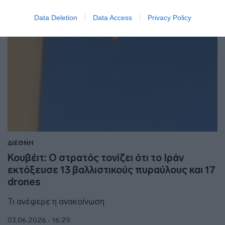
Data Deletion
Data Access
Privacy Policy
ΔΙΕΘΝΗ
Κουβέιτ: Ο στρατός τονίζει ότι το Ιράν
εκτόξευσε 13 βαλλιστικούς πυραύλους και 17
drones
Τι ανέφερε η ανακοίνωση
03.06.2026 - 16:29