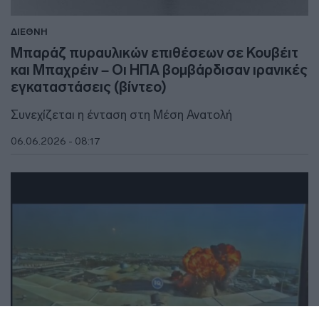
ΔΙΕΘΝΗ
Μπαράζ πυραυλικών επιθέσεων σε Κουβέιτ
και Μπαχρέιν – Οι ΗΠΑ βομβάρδισαν ιρανικές
εγκαταστάσεις (βίντεο)
Συνεχίζεται η ένταση στη Μέση Ανατολή
06.06.2026 - 08:17