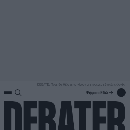
ΑΝΑΖΗΤΗΣΗ
DEBATE: Πότε θα θέλατε να γίνουν οι επόμενες εθνικές εκλογές;
Ψήφισε Εδώ