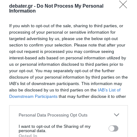
debater.gr -
Do Not Process My Personal
Information
If you wish to opt-out of the sale, sharing to third parties, or
ΔΙΕΘΝΗ
processing of your personal or sensitive information for
Κουβέιτ: Η στιγμή της επίθεσης ιρανικού
targeted advertising by us, please use the below opt-out
drone στο αεροδρόμιο – Δείτε βίντεο
section to confirm your selection. Please note that after your
opt-out request is processed you may continue seeing
Ένας νεκρός και δεκάδες τραυματίες ο τραγικός
interest-based ads based on personal information utilized by
απόλογισμός
us or personal information disclosed to third parties prior to
your opt-out. You may separately opt-out of the further
04.06.2026 - 10:30
disclosure of your personal information by third parties on the
IAB’s list of downstream participants. This information may
also be disclosed by us to third parties on the
IAB’s List of
Downstream Participants
that may further disclose it to other
third parties.
Please note that this website/app uses one or more Google
Personal Data Processing Opt Outs
services and may gather and store information including but
not limited to your visit or usage behaviour. You may click to
I want to opt-out of the Sharing of my
personal data.
grant or deny consent to Google and its third-party tags to
Opted In