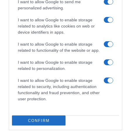
I want to allow Google to send me
personalized advertising.
I want to allow Google to enable storage
related to analytics like cookies on web or
device identifiers in apps.
I want to allow Google to enable storage
related to functionality of the website or app.
I want to allow Google to enable storage
related to personalization.
ΔΙΕΘΝΗ
Ιράν: Οι Φρουροί της Επανάστασης λένε ότι
I want to allow Google to enable storage
δεν στοχοποίησαν το αεροδρόμιο του
related to security, including authentication
Κουβέιτ
functionality and fraud prevention, and other
user protection.
Τι ανέφεραν μέσω του Tasnim
03.06.2026 - 22:13
CONFIRM