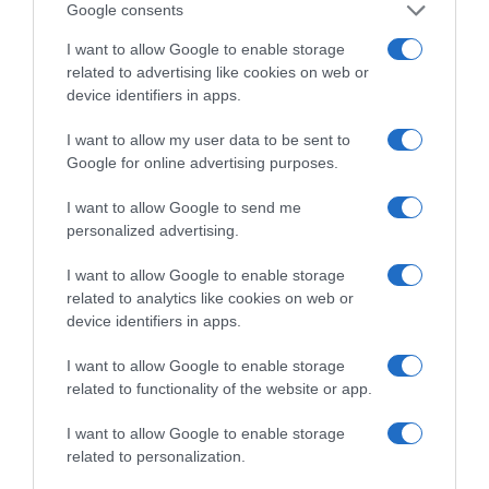
Google consents
ballistic missile attack
I want to allow Google to enable storage
against Ali Al Salem Air
related to advertising like cookies on web or
Base in Kuwait.
device identifiers in apps.
pic.twitter.com/MpU5g3X
I want to allow my user data to be sent to
Pc9
— OSINTdefender
Google for online advertising purposes.
(@sentdefender)
June 2,
2026
I want to allow Google to send me
personalized advertising.
Στο μεταξύ ο στρατιωτικός σύμβουλος του
I want to allow Google to enable storage
ανώτατου ηγέτη του
Ιράν αγιατολάχ
related to analytics like cookies on web or
Μοζταμπά Χαμενεΐ
, ο Μοχσέν Ρεζαΐ,
device identifiers in apps.
προειδοποίησε για “καταιγισμό πυραύλων και
I want to allow Google to enable storage
drones” σε περίπτωση νέας αμερικανικής
related to functionality of the website or app.
επίθεσης.
I want to allow Google to enable storage
related to personalization.
“Κάθε πλήγμα και κάθε επίθεση θα