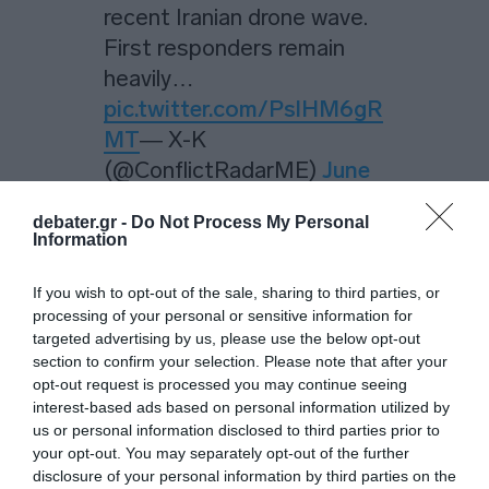
recent Iranian drone wave.
First responders remain
heavily…
pic.twitter.com/PslHM6gR
MT
— X-K
(@ConflictRadarME)
June
3, 2026
debater.gr -
Do Not Process My Personal
Information
Το
υπουργείο
σε ανακοίνωσή του τόνισε ότι
“καταδικάζει έντονα την αποικιοκρατική
If you wish to opt-out of the sale, sharing to third parties, or
χρήση από τις ΗΠΑ του εδάφους και
processing of your personal or sensitive information for
targeted advertising by us, please use the below opt-out
υποδομών χωρών της περιοχής για να
section to confirm your selection. Please note that after your
εξαπολύσουν τις επιθετικές ενέργειές τους
opt-out request is processed you may continue seeing
εναντίον του Ιράν”,
ενώ υπογράμμισε ότι οι
interest-based ads based on personal information utilized by
us or personal information disclosed to third parties prior to
ηγέτες του Κουβέιτ και του Μπαχρέιν
your opt-out. You may separately opt-out of the further
φέρουν “άμεση και ξεκάθαρη ευθύνη” για
disclosure of your personal information by third parties on the