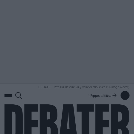
ΑΝΑΖΗΤΗΣΗ
DEBATE: Πότε θα θέλατε να γίνουν οι επόμενες εθνικές εκλογές;
Ψήφισε Εδώ