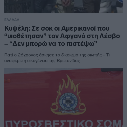
ΕΛΛΑΔΑ
Κυψέλη: Σε σοκ οι Αμερικανοί που
“υιοθέτησαν” τον Αφγανό στη Λέσβο
– “Δεν μπορώ να το πιστέψω”
Γιατί ο 26χρονος άσκησε το δικαίωμα της σιωπής - Τι
αναφέρει η οικογένεια της Βρετανίδας