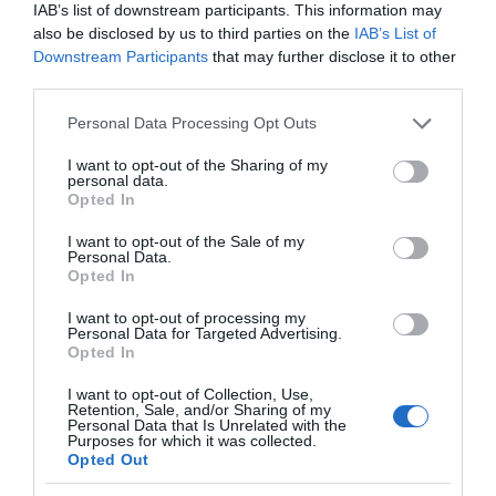
τις επιθέσεις αυτές.
IAB’s list of downstream participants. This information may
also be disclosed by us to third parties on the
IAB’s List of
Downstream Participants
that may further disclose it to other
ΔΙΑΦΗΜΙΣΗ
third parties.
Please note that this website/app uses one or more Google
Personal Data Processing Opt Outs
services and may gather and store information including but
not limited to your visit or usage behaviour. You may click to
I want to opt-out of the Sharing of my
personal data.
grant or deny consent to Google and its third-party tags to
Opted In
use your data for below specified purposes in below Google
consent section.
I want to opt-out of the Sale of my
Personal Data.
Opted In
I want to opt-out of processing my
Personal Data for Targeted Advertising.
Opted In
Two interceptors are
launched from a MIM-104
I want to opt-out of Collection, Use,
Retention, Sale, and/or Sharing of my
“Patriot” Surface-to-Air
Personal Data that Is Unrelated with the
Purposes for which it was collected.
Missile Battery near Kuwait
Opted Out
City during tonight’s Iranian