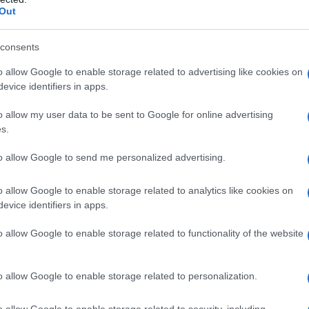
νικής διπλωματίας μιλώντας στο λιβανικό
Out
σύμφωνα με αποσπάσματα της
 από το ιρανικό πρακτορείο ειδήσεων
consents
o allow Google to enable storage related to advertising like cookies on
evice identifiers in apps.
βερνήσεις του Ισραήλ και του Λιβάνου
άπαυση του πυρός» και να
o allow my user data to be sent to Google for online advertising
s.
»
υπό τον αποκλειστικό έλεγχο του
ής ανακοίνωση που δόθηκε στη
to allow Google to send me personalized advertising.
συνομιλιών υπό την αιγίδα της
 Ντόναλντ Τραμπ.
o allow Google to enable storage related to analytics like cookies on
evice identifiers in apps.
νται σε πλήρη αντίθεση με εκείνες του
o allow Google to enable storage related to functionality of the website
άλ Γραφείο.
o allow Google to enable storage related to personalization.
o allow Google to enable storage related to security, including