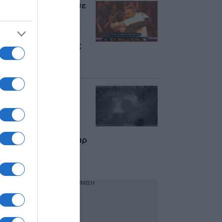
Μπεν Άφλεκ: Κέρδισε
1 εκατ. δολάρια στο
“Ποιος θέλει να γίνει
εκατομμυριούχος” –
Δείτε βίντεο με τους
πανηγυρισμούς του
ηθοποιού
“Ήρθε η σειρά μας”:
Αντίποινα των ΗΠΑ
στο Ιράν με
σφοδρούς
βομβαρδισμούς –
Εκρήξεις σε Μπαντάρ
Αμπάς, Μπουσέρ,
Κεσμ
ΔΙΑΦΗΜΙΣΗ