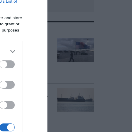
B’s List of
er and store
to grant or
ΣΧΕΤΙΚΑ ΜΕ:ΗΠΑ
ed purposes
ΗΠΑ: Επιβράδυνση
των προσλήψεων
στον ιδιωτικό τομέα
τον Ιούλιο –
Δημιουργήθηκαν
μόνο 44.000 θέσεις
εργασίας
Axios: Κοντά σε
συμφωνία ΗΠΑ, Ιράν
και Ομάν για το
άνοιγμα των Στενών
του Ορμούζ – Ποιοι
όροι συζητούνται