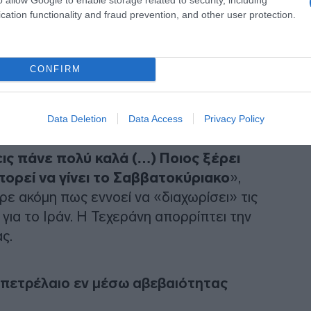
cation functionality and fraud prevention, and other user protection.
CONFIRM
Data Deletion
Data Access
Privacy Policy
ις πάνε πολύ καλά (…) Ποιος ξέρει
πορεί να γίνει το Σαββατοκύριακο
»,
ε ακόμη πως εννοεί να «διαχωρίσει» τις
 για το Ιράν. Η Τεχεράνη απορρίπτει την
ς.
 πετρέλαιο εν μέσω αβεβαιότητας