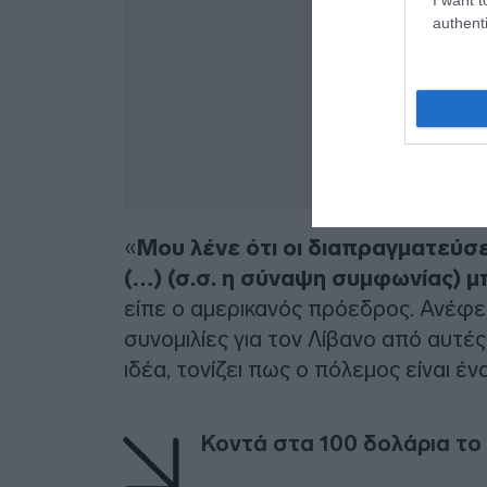
authenti
«
Μου λένε ότι οι διαπραγματεύσε
(…) (σ.σ. η σύναψη συμφωνίας) μ
είπε ο αμερικανός πρόεδρος. Ανέφερ
συνομιλίες για τον Λίβανο από αυτές
ιδέα, τονίζει πως ο πόλεμος είναι ένα
Κοντά στα 100 δολάρια το