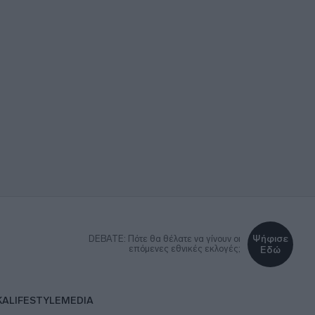
Ψήφισε
DEBATE: Πότε θα θέλατε να γίνουν οι
επόμενες εθνικές εκλογές;
Εδώ
ΚΑ
LIFESTYLE
MEDIA