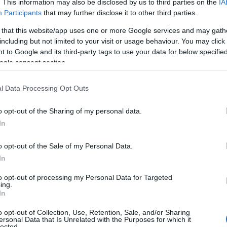
. This information may also be disclosed by us to third parties on the
IA
 πλήγματα του Ισραήλ εναντίον του
Participants
that may further disclose it to other third parties.
ρόσκειται στην Τεχεράνη, στην επικράτεια
 that this website/app uses one or more Google services and may gath
including but not limited to your visit or usage behaviour. You may click 
 to Google and its third-party tags to use your data for below specifi
ΙΑΦΗΜΙΣΗ
ogle consent section.
l Data Processing Opt Outs
o opt-out of the Sharing of my personal data.
In
o opt-out of the Sale of my Personal Data.
In
to opt-out of processing my Personal Data for Targeted
ing.
In
της λιβανικής πρωτεύουσας θα
o opt-out of Collection, Use, Retention, Sale, and/or Sharing
 πολέμου σε μεγάλη κλίμακα»,
ersonal Data that Is Unrelated with the Purposes for which it
lected.