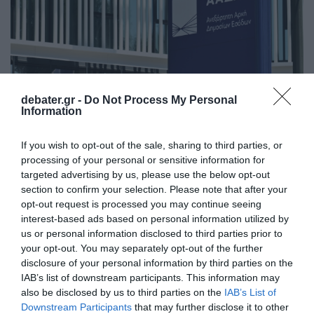
debater.gr -
Do Not Process My Personal
Information
If you wish to opt-out of the sale, sharing to third parties, or
processing of your personal or sensitive information for
targeted advertising by us, please use the below opt-out
ΟΙΚΟΝΟΜΙΑ
section to confirm your selection. Please note that after your
ΑΑΔΕ: Ψηφιακή βεβαίωση δραστηριοτήτων
opt-out request is processed you may continue seeing
στο myBusinessSupport – Τι αλλάζει για
interest-based ads based on personal information utilized by
τους νέους ΚΑΔ
us or personal information disclosed to third parties prior to
your opt-out. You may separately opt-out of the further
Η βεβαίωση είναι διαθέσιμη από σήμερα, στην
disclosure of your personal information by third parties on the
πλατφόρμα myBusinessSupport της ψηφιακής πύλης
IAB’s list of downstream participants. This information may
myAADE
also be disclosed by us to third parties on the
IAB’s List of
Downstream Participants
that may further disclose it to other