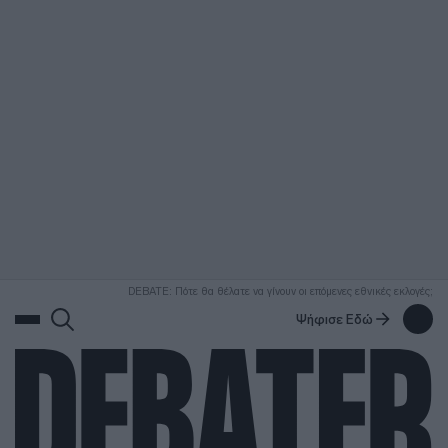
ΑΝΑΖΗΤΗΣΗ
DEBATE: Πότε θα θέλατε να γίνουν οι επόμενες εθνικές εκλογές;
Ψήφισε Εδώ