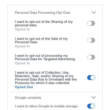
27.04.2026 - 15:42
third parties.
Please note that this website/app uses one or more Google
Personal Data Processing Opt Outs
services and may gather and store information including but
not limited to your visit or usage behaviour. You may click to
I want to opt-out of the Sharing of my
personal data.
grant or deny consent to Google and its third-party tags to
Opted In
use your data for below specified purposes in below Google
consent section.
I want to opt-out of the Sale of my
Personal Data.
Opted In
I want to opt-out of processing my
Personal Data for Targeted Advertising.
Opted In
I want to opt-out of Collection, Use,
Retention, Sale, and/or Sharing of my
Personal Data that Is Unrelated with the
Purposes for which it was collected.
ΟΙΚΟΝΟΜΙΑ
Opted Out
Ψηφιακή διακίνηση αποθεμάτων: Η νέα
εποχή για επιχειρήσεις, λογιστές, πολιτεία –
Google consents
Τι πρέπει να γνωρίζετε
I want to allow Google to enable storage