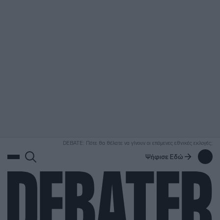
ΑΝΑΖΗΤΗΣΗ
DEBATE: Πότε θα θέλατε να γίνουν οι επόμενες εθνικές εκλογές;
Ψήφισε Εδώ