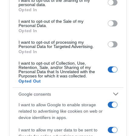
not limited to your visit or usage behaviour. You may click to
I want to opt-out of the Sharing of my
συνεχίσει να επενδύει στην Ελλάδα, τους
personal data.
grant or deny consent to Google and its third-party tags to
Opted In
ανθρώπους, την καινοτομία και την κοινωνική
use your data for below specified purposes in below Google
πρόοδο.
consent section.
I want to opt-out of the Sale of my
Personal Data.
Opted In
ΔΙΑΦΗΜΙΣΗ
I want to opt-out of processing my
Personal Data for Targeted Advertising.
Opted In
I want to opt-out of Collection, Use,
Retention, Sale, and/or Sharing of my
Personal Data that Is Unrelated with the
Purposes for which it was collected.
Opted Out
Google consents
I want to allow Google to enable storage
related to advertising like cookies on web or
device identifiers in apps.
Προσθήκη ως προτεινόμενη
πηγή στην Google
I want to allow my user data to be sent to