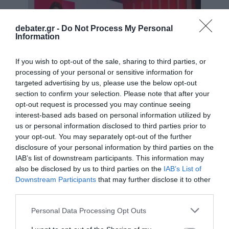
debater.gr -
Do Not Process My Personal
Information
If you wish to opt-out of the sale, sharing to third parties, or
processing of your personal or sensitive information for
targeted advertising by us, please use the below opt-out
Η Τίνα Δάβου, νέα Διευθύνουσα
section to confirm your selection. Please note that after your
opt-out request is processed you may continue seeing
Σύμβουλος της Παπαστράτος
interest-based ads based on personal information utilized by
us or personal information disclosed to third parties prior to
Η βραδιά ολοκληρώθηκε με μία συμβολική
your opt-out. You may separately opt-out of the further
αναφορά στη
διαδρομή προς τα 100
disclosure of your personal information by third parties on the
IAB’s list of downstream participants. This information may
χρόνια της εταιρείας
, με την Παπαστράτος
also be disclosed by us to third parties on the
IAB’s List of
να επιχειρεί να συνδέσει την ιστορική της
Downstream Participants
that may further disclose it to other
πορεία με το νέο παραγωγικό και τεχνολογικό
third parties.
περιβάλλον της επόμενης δεκαετίας,
Please note that this website/app uses one or more Google
Personal Data Processing Opt Outs
επιβεβαιώνοντας τη δέσμευσή της να
services and may gather and store information including but