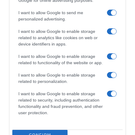
Google for online advertising purposes.
I want to allow Google to send me
Ειδήσεις σήμερα
personalized advertising.
Δείτε τις προσπάθειες χελώνας να
I want to allow Google to enable storage
γεννήσει σε παραλία της Ρόδου – Η
related to analytics like cookies on web or
device identifiers in apps.
προειδοποίηση των κατοίκων (βίντεο)
I want to allow Google to enable storage
Τροχαίο στον Κηφισό – Καθυστερήσεις
related to functionality of the website or app.
στο ρεύμα προς Πειραιά
I want to allow Google to enable storage
Μητσοτάκης: “Η ενίσχυση της
related to personalization.
παραγωγικής βάσης στρατηγική
προτεραιότητα για μία πιο ανταγωνιστική,
I want to allow Google to enable storage
εξωστρεφή και ανθεκτική ελληνική
related to security, including authentication
οικονομία”
functionality and fraud prevention, and other
user protection.
“Ελευθέριος Βενιζέλος”: Συνελήφθη
37χρονος με 4 μαχαίρια και δύο ψαλίδια
κλαδέματος