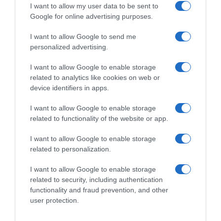
I want to allow my user data to be sent to
Google for online advertising purposes.
I want to allow Google to send me
personalized advertising.
I want to allow Google to enable storage
related to analytics like cookies on web or
device identifiers in apps.
LIFESTYLE
I want to allow Google to enable storage
Άρης Μουγκοπέτρος: «Θέλω μόνο να δω τα
related to functionality of the website or app.
παιδιά μου – Δεν έκανα τίποτα για να περάσω
I want to allow Google to enable storage
τα Χριστούγεννα στη φυλακή»
related to personalization.
Νέο ξέσπασμα από τον γνωστό καλλιτέχνη
I want to allow Google to enable storage
30.12.2025 - 18:36
related to security, including authentication
functionality and fraud prevention, and other
user protection.