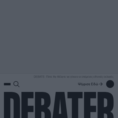
ΑΝΑΖΗΤΗΣΗ
DEBATE: Πότε θα θέλατε να γίνουν οι επόμενες εθνικές εκλογές;
Ψήφισε Εδώ