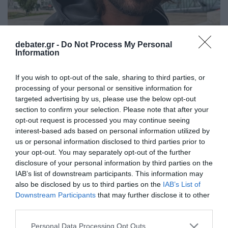
debater.gr -
Do Not Process My Personal
LIFESTYLE
Information
Άρης Μουγκοπέτρος: Έκοψε τα μαλλιά του
για καλό σκοπό – «Δεν είναι απλώς ένα
If you wish to opt-out of the sale, sharing to third parties, or
κούρεμα, είναι μια πράξη προσφοράς»
processing of your personal or sensitive information for
targeted advertising by us, please use the below opt-out
Η ανάρτηση του μουσικού
section to confirm your selection. Please note that after your
opt-out request is processed you may continue seeing
27.01.2026 - 20:55
interest-based ads based on personal information utilized by
us or personal information disclosed to third parties prior to
your opt-out. You may separately opt-out of the further
disclosure of your personal information by third parties on the
IAB’s list of downstream participants. This information may
also be disclosed by us to third parties on the
IAB’s List of
Downstream Participants
that may further disclose it to other
third parties.
Please note that this website/app uses one or more Google
Personal Data Processing Opt Outs