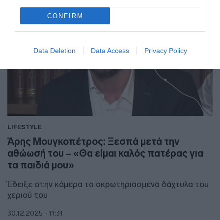
CONFIRM
Data Deletion
Data Access
Privacy Policy
LIFESTYLE
Άρης Μουγκοπέτρος: Ξεσπά μετά την
αθώωσή του – «Θα είμαι καλός πατέρας για
τα παιδιά μου»
Έδειξε στην κάμερα τα ακρωτηριασμένα δάχτυλα του
χεριού του
30.12.2025 - 11:31