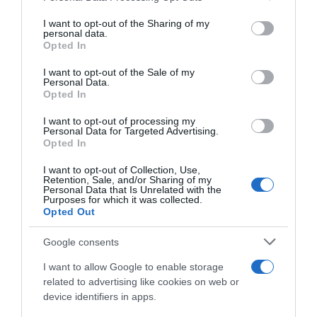
services and may gather and store information including but
not limited to your visit or usage behaviour. You may click to
I want to opt-out of the Sharing of my
personal data.
grant or deny consent to Google and its third-party tags to
Opted In
use your data for below specified purposes in below Google
consent section.
I want to opt-out of the Sale of my
Personal Data.
Opted In
LIFESTYLE
Άρης Μουγκοπέτρος: Ευχήθηκε στις κόρες
I want to opt-out of processing my
Personal Data for Targeted Advertising.
του για τα γενέθλιά τους – «Ο μπαμπάς σας
Opted In
θα είναι πάντα εδώ»
I want to opt-out of Collection, Use,
Retention, Sale, and/or Sharing of my
Η τρυφερή ανάρτηση που έκανε ο μουσικός στο
Personal Data that Is Unrelated with the
Instagram
Purposes for which it was collected.
Opted Out
05.01.2026 - 16:07
Google consents
I want to allow Google to enable storage
related to advertising like cookies on web or
device identifiers in apps.