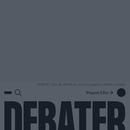
ΑΝΑΖΗΤΗΣΗ
DEBATE: Πότε θα θέλατε να γίνουν οι επόμενες εθνικές εκλογές;
Ψήφισε Εδώ