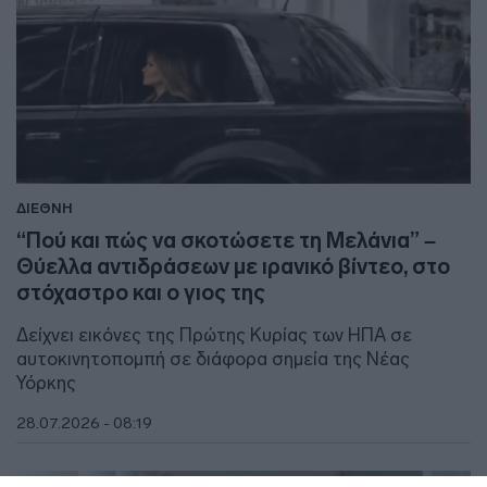
ΔΙΕΘΝΗ
“Πού και πώς να σκοτώσετε τη Μελάνια” –
Θύελλα αντιδράσεων με ιρανικό βίντεο, στο
στόχαστρο και ο γιος της
Δείχνει εικόνες της Πρώτης Κυρίας των ΗΠΑ σε
αυτοκινητοπομπή σε διάφορα σημεία της Νέας
Υόρκης
28.07.2026 - 08:19