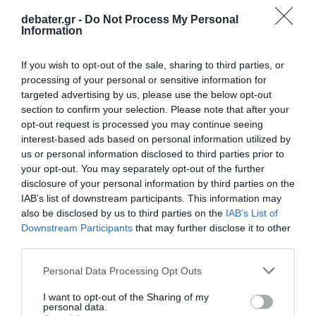
debater.gr -
Do Not Process My Personal
Information
If you wish to opt-out of the sale, sharing to third parties, or
processing of your personal or sensitive information for
targeted advertising by us, please use the below opt-out
section to confirm your selection. Please note that after your
opt-out request is processed you may continue seeing
interest-based ads based on personal information utilized by
us or personal information disclosed to third parties prior to
your opt-out. You may separately opt-out of the further
disclosure of your personal information by third parties on the
IAB’s list of downstream participants. This information may
ΔΙΕΘΝΗ
also be disclosed by us to third parties on the
IAB’s List of
Ο Τραμπ βλέπει “πιθανότητες” για συμφωνία
Downstream Participants
that may further disclose it to other
με το Ιράν – Διαψεύδει τις διαπραγματεύσεις
third parties.
και επιτίθεται στο βόρειο Ιράκ η Τεχεράνη
Please note that this website/app uses one or more Google
Personal Data Processing Opt Outs
Σειρά εκρήξεων στο βόρειο Ιράκ – Ιρανικά drones
services and may gather and store information including but
not limited to your visit or usage behaviour. You may click to
I want to opt-out of the Sharing of my
έπληξαν το μεγαλύτερο κοίτασμα φυσικού αερίου
personal data.
grant or deny consent to Google and its third-party tags to