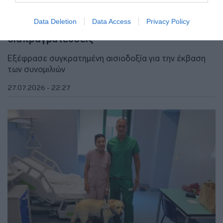
ΔΙΕΘΝΗ
ΗΠΑ: Ο Τραμπ απειλεί το Ιράν με νέες
Data Deletion
Data Access
Privacy Policy
επιθέσεις αν δεν υπάρξει συμφωνία στις
διαπραγματεύσεις
Εξέφρασε συγκρατημένη αισιοδοξία για την έκβαση
των συνομιλιών
27.07.2026 - 22:27