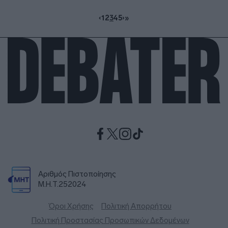
‹
1
2
3
4
5
›
»
Αριθμός Πιστοποίησης
Μ.Η.Τ.252024
Όροι Χρήσης
Πολιτική Απορρήτου
Πολιτική Προστασίας Προσωπικών Δεδομένων