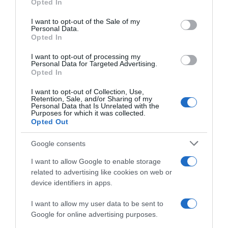
Opted In
28.07.2026 - 07:54
use your data for below specified purposes in below Google
consent section.
I want to opt-out of the Sale of my
Personal Data.
Opted In
I want to opt-out of processing my
Personal Data for Targeted Advertising.
Opted In
I want to opt-out of Collection, Use,
Retention, Sale, and/or Sharing of my
Personal Data that Is Unrelated with the
Purposes for which it was collected.
Opted Out
Google consents
I want to allow Google to enable storage
related to advertising like cookies on web or
ΔΙΕΘΝΗ
device identifiers in apps.
Ουκρανία: Τρεις νεκροί εξαιτίας ρωσικών
I want to allow my user data to be sent to
πληγμάτων στην περιφέρεια
Google for online advertising purposes.
Ντνιπροπετρόφσκ