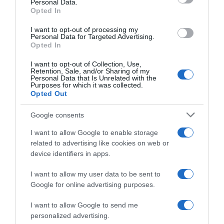
Personal Data.
Opted In
ΟΙΚΟΝΟΜΙΑ
I want to opt-out of processing my
PosoKanei: Περισσότεροι από 175.000
Personal Data for Targeted Advertising.
πολίτες έχουν ήδη χρησιμοποιήσει την
Opted In
πλατφόρμα
I want to opt-out of Collection, Use,
Retention, Sale, and/or Sharing of my
Πόσο μπορεί να βοηθήσει τους καταναλωτές
Personal Data that Is Unrelated with the
Purposes for which it was collected.
21.06.2026 - 11:15
Opted Out
Google consents
I want to allow Google to enable storage
related to advertising like cookies on web or
device identifiers in apps.
I want to allow my user data to be sent to
Google for online advertising purposes.
I want to allow Google to send me
personalized advertising.