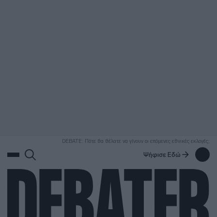
ΑΝΑΖΗΤΗΣΗ
DEBATE: Πότε θα θέλατε να γίνουν οι επόμενες εθνικές εκλογές;
Ψήφισε Εδώ