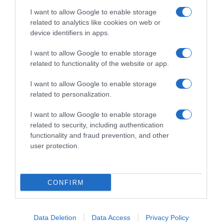
I want to allow Google to enable storage
related to analytics like cookies on web or
device identifiers in apps.
ΕΛΛΑΔΑ
I want to allow Google to enable storage
Χαλκίδα: Εξιχνιάσθηκε ένοπλη ληστεία σε
related to functionality of the website or app.
σούπερ μάρκετ τον Μάιο του 2024 – Πώς
έφτασαν στα ίχνη των δραστών οι Αρχές
I want to allow Google to enable storage
related to personalization.
Ταυτοποιήθηκαν δύο εκ των τριών εμπλεκομένων
I want to allow Google to enable storage
19.06.2026 - 21:07
related to security, including authentication
functionality and fraud prevention, and other
user protection.
CONFIRM
Data Deletion
Data Access
Privacy Policy