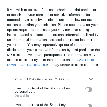
ΕΛΛΑΔΑ
Αλεξάνδρεια Ημαθίας: Κατέρρευσε οροφή
If you wish to opt-out of the sale, sharing to third parties, or
σούπερ μάρκετ – Τραυματίστηκε πελάτης
processing of your personal or sensitive information for
targeted advertising by us, please use the below opt-out
Τι αναφέρουν οι εργαζόμενοι
section to confirm your selection. Please note that after your
opt-out request is processed you may continue seeing
21.06.2026 - 22:36
interest-based ads based on personal information utilized by
us or personal information disclosed to third parties prior to
your opt-out. You may separately opt-out of the further
disclosure of your personal information by third parties on the
IAB’s list of downstream participants. This information may
also be disclosed by us to third parties on the
IAB’s List of
Downstream Participants
that may further disclose it to other
third parties.
Please note that this website/app uses one or more Google
Personal Data Processing Opt Outs
services and may gather and store information including but
not limited to your visit or usage behaviour. You may click to
I want to opt-out of the Sharing of my
personal data.
grant or deny consent to Google and its third-party tags to
Opted In
use your data for below specified purposes in below Google
consent section.
I want to opt-out of the Sale of my