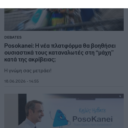
DEBATES
Posokanei: Η νέα πλατφόρμα θα βοηθήσει
ουσιαστικά τους καταναλωτές στη “μάχη”
κατά της ακρίβειας;
Η γνώμη σας μετράει!
18.06.2026 - 14:55