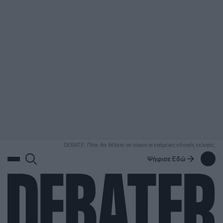
ΑΝΑΖΗΤΗΣΗ
DEBATE: Πότε θα θέλατε να γίνουν οι επόμενες εθνικές εκλογές;
Ψήφισε Εδώ