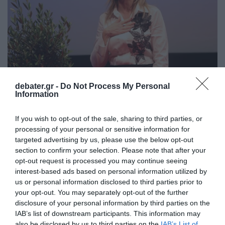
debater.gr -
Do Not Process My Personal
Information
ΠΟΛΙΤΙΚΗ
If you wish to opt-out of the sale, sharing to third parties, or
Ελπίδα για την Δημοκρατία για την
processing of your personal or sensitive information for
γκαρσονιέρα που αγοράστηκε μέσω
targeted advertising by us, please use the below opt-out
πλειστηριασμού από την Καρυστιανού:
section to confirm your selection. Please note that after your
Μεμονωμένη ενέργεια του πρώην συνεργάτη
opt-out request is processed you may continue seeing
της
interest-based ads based on personal information utilized by
us or personal information disclosed to third parties prior to
Τι αναφέρει η ανακοίνωση
your opt-out. You may separately opt-out of the further
disclosure of your personal information by third parties on the
03.07.2026 - 20:08
IAB’s list of downstream participants. This information may
also be disclosed by us to third parties on the
IAB’s List of