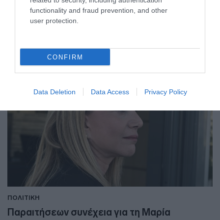
related to security, including authentication
Τι ανέφερε σε ανάρτησή της
functionality and fraud prevention, and other
user protection.
27.06.2026 - 16:41
CONFIRM
Data Deletion
Data Access
Privacy Policy
ΠΟΛΙΤΙΚΗ
Παραιτήσεων συνέχεια για τη Μαρία