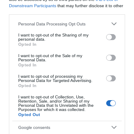
Downstream Participants
that may further disclose it to other
third parties.
Please note that this website/app uses one or more Google
Personal Data Processing Opt Outs
services and may gather and store information including but
not limited to your visit or usage behaviour. You may click to
I want to opt-out of the Sharing of my
personal data.
grant or deny consent to Google and its third-party tags to
Opted In
use your data for below specified purposes in below Google
consent section.
I want to opt-out of the Sale of my
Personal Data.
Opted In
I want to opt-out of processing my
Personal Data for Targeted Advertising.
Opted In
ΠΟΛΙΤΙΚΗ
I want to opt-out of Collection, Use,
Με Γρατσία και Αυγερινό το προσωρινό
Retention, Sale, and/or Sharing of my
Personal Data that Is Unrelated with the
πολιτικό συμβούλιο του κόμματος
Purposes for which it was collected.
Καρυστιανού – Αναλυτικά όλα τα μέλη
Opted Out
Θα λειτουργήσει μέχρι τη διεξαγωγή του πρώτου
Google consents
Συνεδρίου