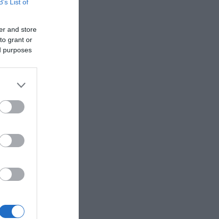
B’s List of
er and store
to grant or
ed purposes
ιμάνι