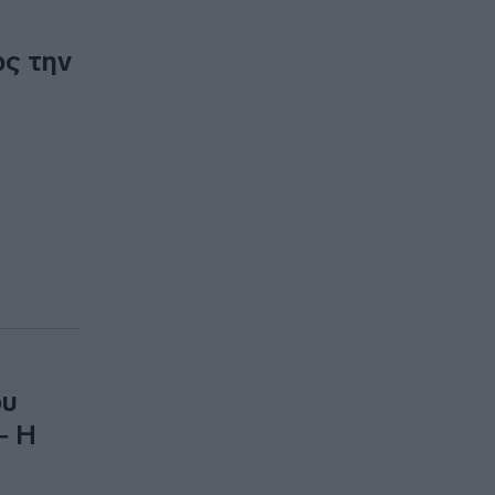
ως την
ου
– Η