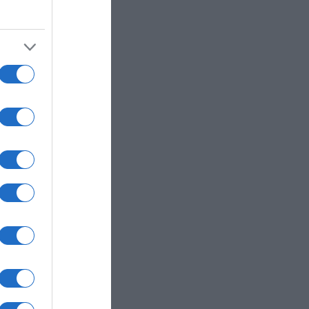
ύν νέο
ύσεις
να