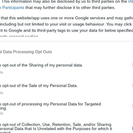
. This information may also be disclosed by us to third parties on the
IA
Participants
that may further disclose it to other third parties.
 that this website/app uses one or more Google services and may gath
including but not limited to your visit or usage behaviour. You may click 
 to Google and its third-party tags to use your data for below specifi
ogle consent section.
ΟΝΟΜΙΑ
σα στον Ιούνιο ο διαγωνισμός για το λ
l Data Processing Opt Outs
ς Ελευσίνας
o opt-out of the Sharing of my personal data.
αποτύπωμα του στην ελληνική οικονομία
In
5.2026 - 09:19
o opt-out of the Sale of my Personal Data.
In
to opt-out of processing my Personal Data for Targeted
ing.
In
o opt-out of Collection, Use, Retention, Sale, and/or Sharing
ersonal Data that Is Unrelated with the Purposes for which it
ΟΝΟΜΙΑ
lected.