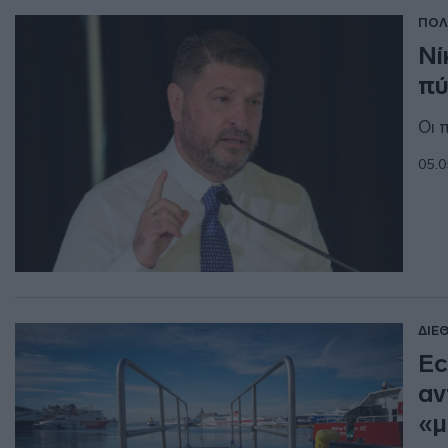
ΠΟΛ
Νί
πύ
Οι 
05.0
ΔΙΕ
Ec
αν
«μ