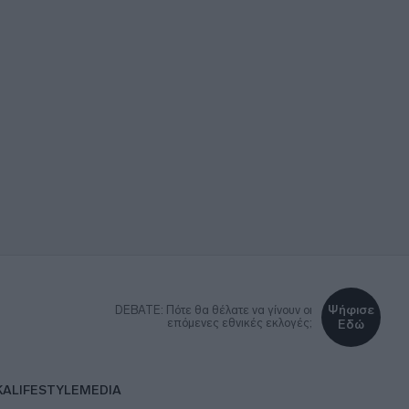
Ψήφισε
DEBATE: Πότε θα θέλατε να γίνουν οι
επόμενες εθνικές εκλογές;
Εδώ
ΚΑ
LIFESTYLE
MEDIA