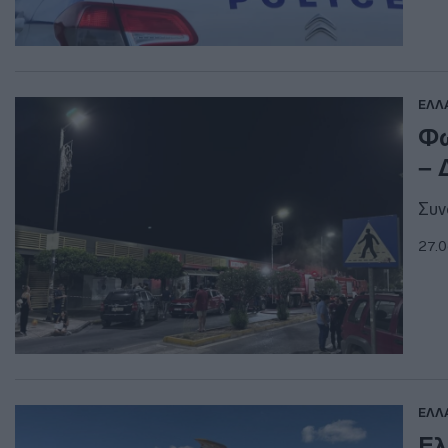
ΕΛΛ
Φω
– 
Συν
27.0
ΕΛΛ
Ελ