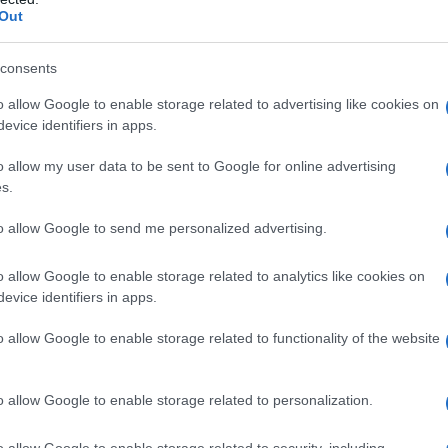
Out
λάδα, ΗΠΑ και Νότια Κορέα δημιουργο
υπηγικό κόμβο στην Ελευσίνα – Επενδ
consents
35 δισ. και 10.000 θέσεις εργασίας
o allow Google to enable storage related to advertising like cookies on
evice identifiers in apps.
ανέφερε η Κίμπερλι Γκιλφόιλ
5.2026 - 20:58
o allow my user data to be sent to Google for online advertising
s.
to allow Google to send me personalized advertising.
o allow Google to enable storage related to analytics like cookies on
evice identifiers in apps.
ΑΔΑ
νατηφόρο τροχαίο στην Ελευσίνα – Έ
o allow Google to enable storage related to functionality of the website
κρός και τρεις τραυματίες
o allow Google to enable storage related to personalization.
 δυστύχημα ενεπλάκησαν δύο ΙΧ
5.2026 - 07:10
o allow Google to enable storage related to security, including