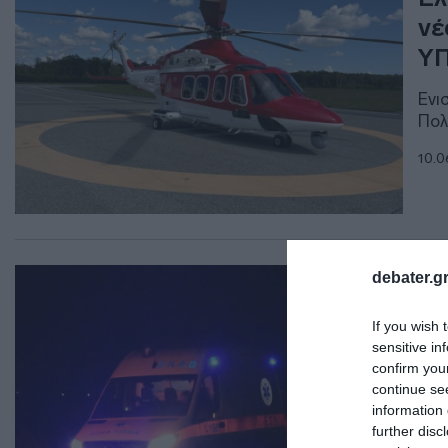
νέ
Υ
Ενι
Πολ
10.0
ΕΛΛ
debater.gr
Ελ
If you wish 
αυ
sensitive in
κα
confirm you
continue se
Ο δ
information 
further disc
08.0