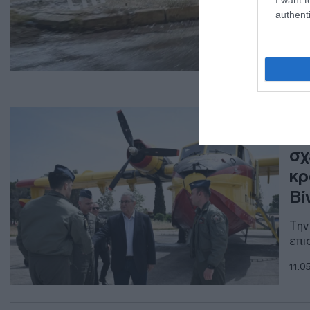
authenti
ΠΟΛ
Κο
σχ
κρ
Βί
Την
επι
11.0