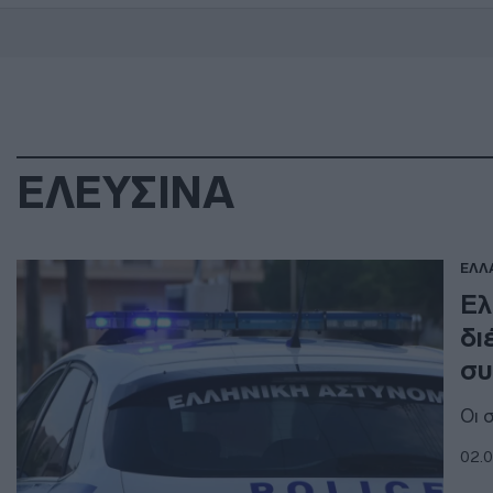
ΕΛΕΥΣΙΝΑ
ΕΛΛ
Ελ
δι
συ
Οι 
02.0