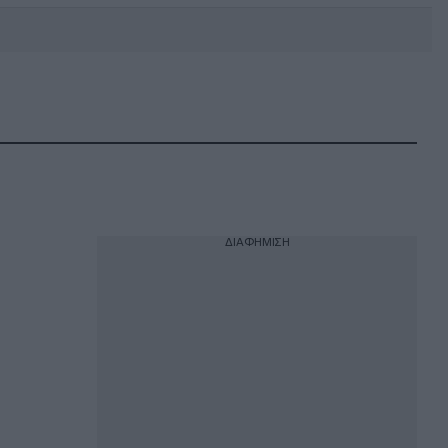
DEBATE: Πότε θα θέλατε να
γίνουν οι επόμενες εθνικές
εκλογές;
ΔΙΑΦΗΜΙΣΗ