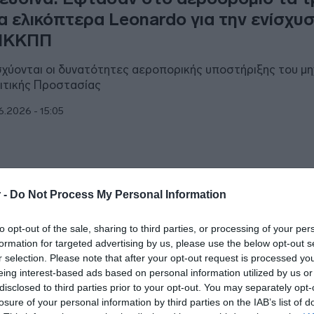
α ελικόπτερα Leonardo για την ενίσχυ
ΠΚΚΠΠ
σχύονται οι δυνατότητες αεροπορικής υποστήριξης του μ
ιτικής Προστασίας
6.2026 - 15:05
ΑΔΑ
 -
Do Not Process My Personal Information
ευσίνα: Συνελήφθη 29χρονος οδηγός
to opt-out of the sale, sharing to third parties, or processing of your per
τοκινήτου που εγκατέλειψε μοτοσικλε
formation for targeted advertising by us, please use the below opt-out s
ι προσέκρουσε σε 4 ΙΧ
r selection. Please note that after your opt-out request is processed y
eing interest-based ads based on personal information utilized by us or
ικυκλιστής μεταφέρθηκε με ελαφρά τραύματα στο νοσοκο
disclosed to third parties prior to your opt-out. You may separately opt-
losure of your personal information by third parties on the IAB’s list of
6.2026 - 08:23