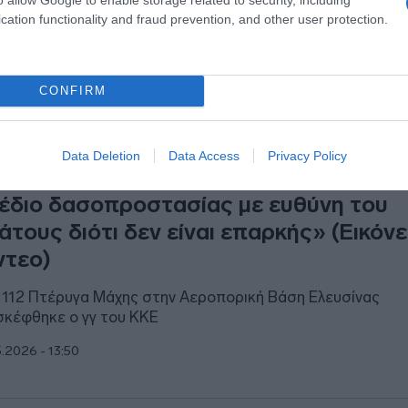
cation functionality and fraud prevention, and other user protection.
CONFIRM
ΙΤΙΚΗ
Data Deletion
Data Access
Privacy Policy
υτσούμπας: «Χρειάζεται να αναβαθμισ
έδιο δασοπροστασίας με ευθύνη του
άτους διότι δεν είναι επαρκής» (Εικόν
ντεο)
 112 Πτέρυγα Μάχης στην Αεροπορική Βάση Ελευσίνας
σκέφθηκε ο γγ του ΚΚΕ
5.2026 - 13:50