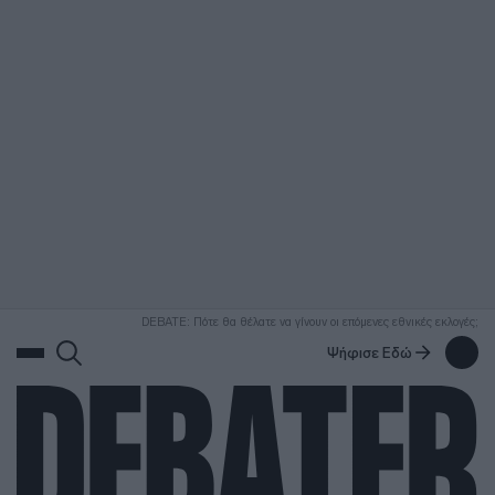
ΑΝΑΖΗΤΗΣΗ
DEBATE: Πότε θα θέλατε να γίνουν οι επόμενες εθνικές εκλογές;
Ψήφισε Εδώ