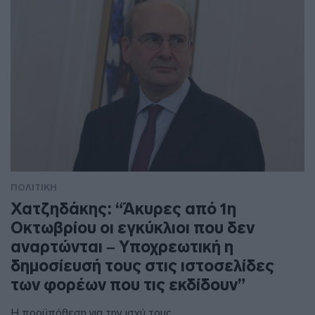
ΠΟΛΙΤΙΚΗ
Χατζηδάκης: “Άκυρες από 1η
Οκτωβρίου οι εγκύκλιοι που δεν
αναρτώνται – Υποχρεωτική η
δημοσίευσή τους στις ιστοσελίδες
των φορέων που τις εκδίδουν”
Η προϋπόθεση για την ισχύ τους