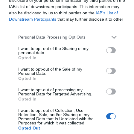
disclosure of your personal information by third parties on the
IAB’s list of downstream participants. This information may
ΔΙΑΦΗΜΙΣΗ
also be disclosed by us to third parties on the
IAB’s List of
Downstream Participants
that may further disclose it to other
third parties.
Please note that this website/app uses one or more Google
Personal Data Processing Opt Outs
services and may gather and store information including but
not limited to your visit or usage behaviour. You may click to
I want to opt-out of the Sharing of my
personal data.
grant or deny consent to Google and its third-party tags to
Opted In
use your data for below specified purposes in below Google
consent section.
I want to opt-out of the Sale of my
Personal Data.
Opted In
Παράλληλα, τόνισε ότι η συμμετοχή της
I want to opt-out of processing my
Personal Data for Targeted Advertising.
ελληνικής αμυντικής βιομηχανίας στα νέα
Opted In
προγράμματα θα είναι ιδιαίτερα υψηλή, με
I want to opt-out of Collection, Use,
στόχο εγχώρια προστιθέμενη αξία 70%, ενώ
Retention, Sale, and/or Sharing of my
Personal Data that Is Unrelated with the
εκτίμησε ότι η επένδυση θα δημιουργήσει
Purposes for which it was collected.
Opted Out
10.000 άμεσες και έμμεσες θέσεις εργασίας