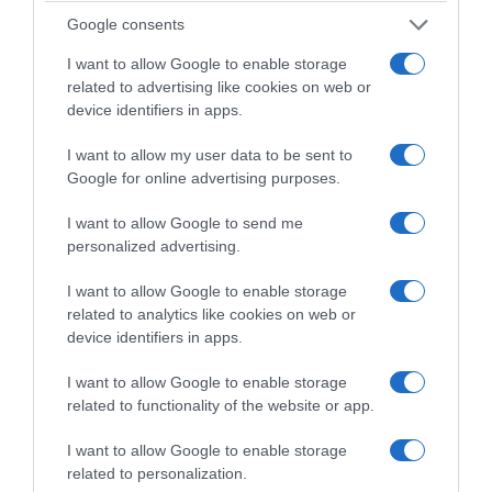
μέσα στα επόμενα πέντε έως επτά χρόνια.
Google consents
I want to allow Google to enable storage
Όπως ανέφερε, η Ελλάδα μπορεί πλέον να
related to advertising like cookies on web or
περάσει από τον ρόλο του αγοραστή
device identifiers in apps.
αμυντικών συστημάτων στον ρόλο του
I want to allow my user data to be sent to
παραγωγού και υποστηρικτή προηγμένων
Google for online advertising purposes.
ναυτικών και αμυντικών δυνατοτήτων.
I want to allow Google to send me
personalized advertising.
Ju-seong Lim: Η Ελλάδα
I want to allow Google to enable storage
related to analytics like cookies on web or
μπορεί να εξελιχθεί σε
device identifiers in apps.
ισχυρό ναυπηγικό και
I want to allow Google to enable storage
related to functionality of the website or app.
αμυντικό κόμβο
I want to allow Google to enable storage
related to personalization.