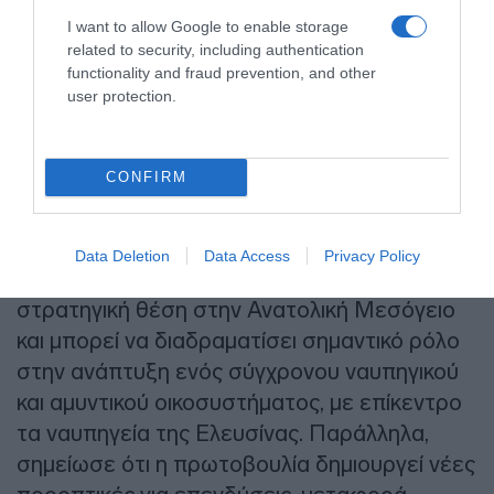
Ο πρέσβης της Δημοκρατίας της Κορέας
I want to allow Google to enable storage
στην Ελλάδα, Ju-seong Lim, χαρακτήρισε τη
related to security, including authentication
συμφωνία ως ένα σημαντικό βήμα για την
functionality and fraud prevention, and other
user protection.
περαιτέρω ενίσχυση της συνεργασίας
μεταξύ Νότιας Κορέας, Ελλάδας και
Ηνωμένων Πολιτειών στους τομείς της
CONFIRM
ναυπηγικής βιομηχανίας, της άμυνας και της
τεχνολογίας.
Data Deletion
Data Access
Privacy Policy
Όπως ανέφερε, η Ελλάδα διαθέτει
στρατηγική θέση στην Ανατολική Μεσόγειο
και μπορεί να διαδραματίσει σημαντικό ρόλο
στην ανάπτυξη ενός σύγχρονου ναυπηγικού
και αμυντικού οικοσυστήματος, με επίκεντρο
τα ναυπηγεία της Ελευσίνας. Παράλληλα,
σημείωσε ότι η πρωτοβουλία δημιουργεί νέες