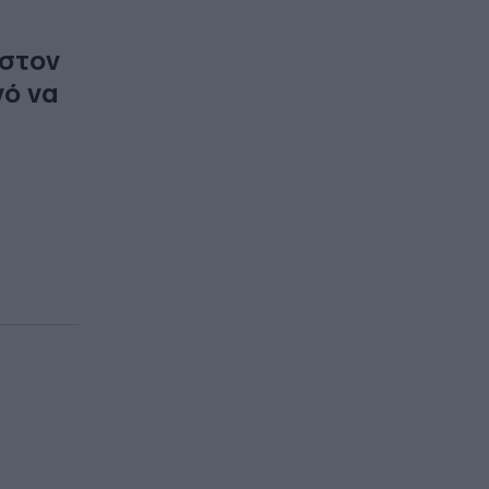
 στον
νό να