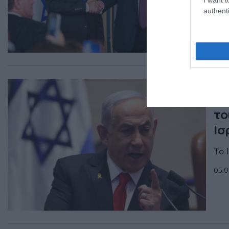
τελ
authenti
06.0
ΔΙΕ
Ο 
το
Ισ
Το 
05.0