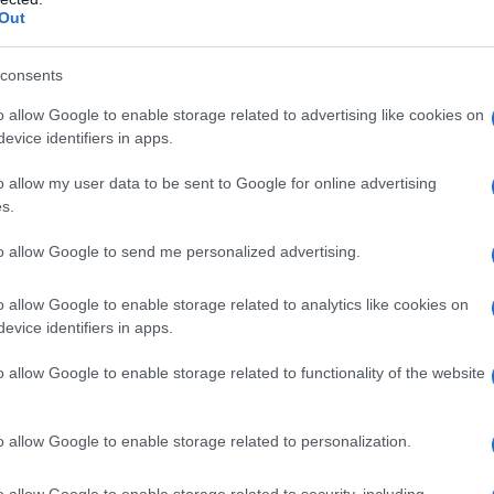
Out
τανιάχου: Η πώληση F-35 στην Τουρκί
ταστρέψει την ισορροπία δυνάμεων σ
consents
ση Ανατολή – Η Άγκυρα έχει επιθετικέ
o allow Google to enable storage related to advertising like cookies on
έψεις
evice identifiers in apps.
ανέφερε ο πρωθυπουργός του Ισραήλ
o allow my user data to be sent to Google for online advertising
s.
7.2026 - 20:32
to allow Google to send me personalized advertising.
o allow Google to enable storage related to analytics like cookies on
evice identifiers in apps.
ΘΝΗ
ios: Ο Νετανιάχου ζητά από τον Τραμπ
o allow Google to enable storage related to functionality of the website
ριορίσει τον Ερντογάν ενόψει της συ
ρυφής του ΝΑΤΟ
o allow Google to enable storage related to personalization.
έση του Νετανιάχου στην Ουάσινγκτον έχει κλονιστεί τους
o allow Google to enable storage related to security, including