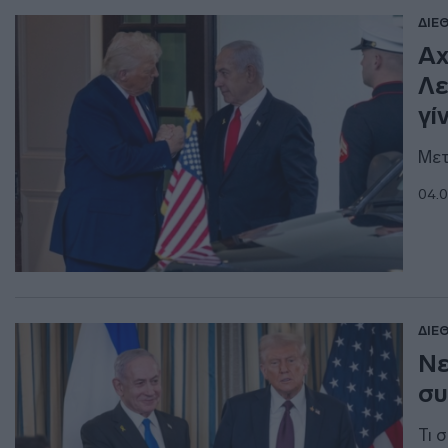
ΔΙΕ
Ax
Λε
γί
Mετ
04.0
ΔΙΕ
Νε
συ
Τι 