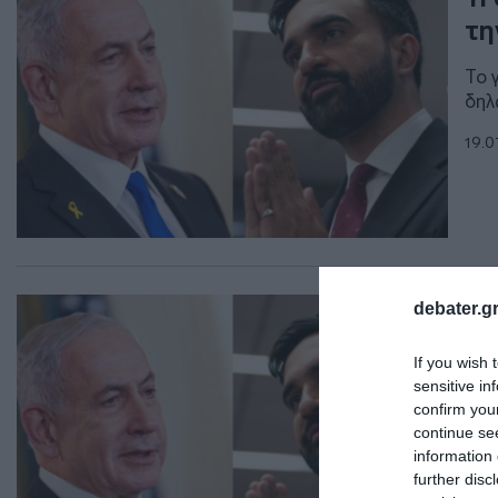
τη
Το 
δηλ
19.0
ΔΙΕ
debater.gr
Ο 
If you wish 
σύ
sensitive in
confirm you
«Θα
continue se
information 
18.0
further disc