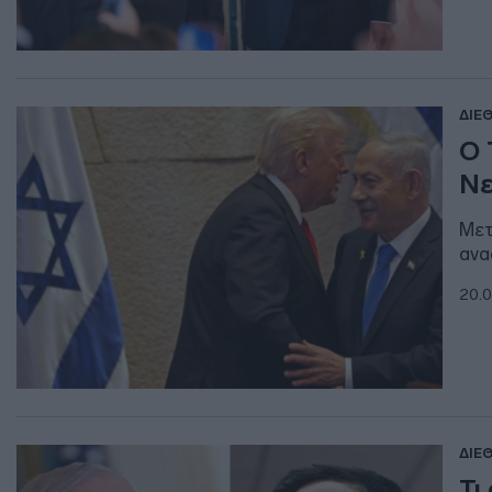
ΔΙΕ
Ο 
Νε
Mετ
ανα
20.0
ΔΙΕ
Τι