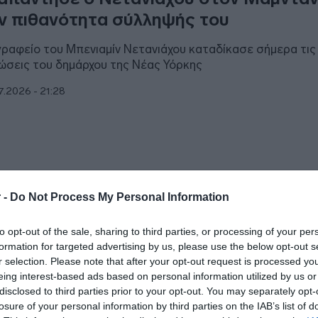
ν πιθανότητα σύλληψής του
γραφείο του Μπενιαμίν Νετανιάχου καταδίκασε σήμερα τις
ώσεις του δημάρχου της Νέας Υόρκης
7.2026 - 21:28
ΘΝΗ
 -
Do Not Process My Personal Information
δήμαρχος Νέας Υόρκης εξετάζει τη…
to opt-out of the sale, sharing to third parties, or processing of your per
λληψη Νετανιάχου
formation for targeted advertising by us, please use the below opt-out s
r selection. Please note that after your opt-out request is processed y
 κάνουμε αυτό που μου επιτρέπει ο νόμος να κάνω στη Ν
eing interest-based ads based on personal information utilized by us or
disclosed to third parties prior to your opt-out. You may separately opt-
7.2026 - 22:19
losure of your personal information by third parties on the IAB’s list of