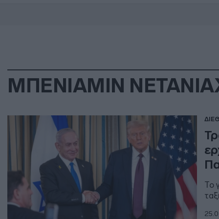
ΜΠΕΝΙΑΜΙΝ ΝΕΤΑΝΙΑ
ΔΙΕ
Τρ
ερ
Πα
Το 
ταξ
25.0