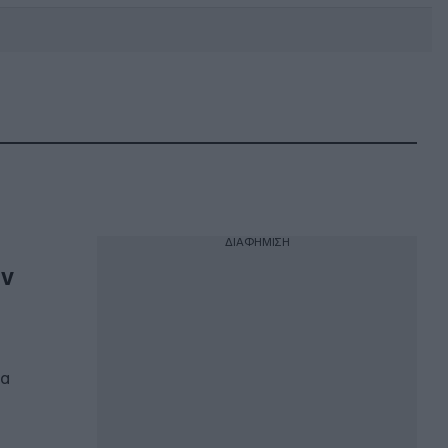
DEBATE: Πότε θα θέλατε να
γίνουν οι επόμενες εθνικές
εκλογές;
ΔΙΑΦΗΜΙΣΗ
ην
θα