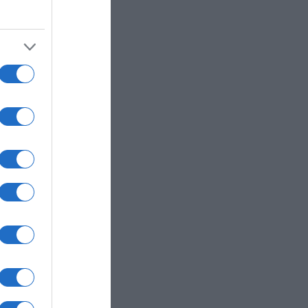
α θα
τη
ς
 να
νόδου