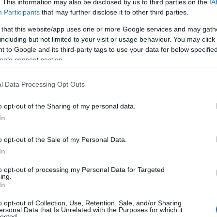
. This information may also be disclosed by us to third parties on the
IA
Participants
that may further disclose it to other third parties.
 that this website/app uses one or more Google services and may gath
including but not limited to your visit or usage behaviour. You may click 
 to Google and its third-party tags to use your data for below specifi
ogle consent section.
ΘΝΗ
λεφωνική επικοινωνία Τραμπ και Νεταν
l Data Processing Opt Outs
Συζήτησαν για Ερντογάν και τις επιθέσ
o opt-out of the Sharing of my personal data.
ν ΗΠΑ στο Ιράν
In
συζήτησαν οι δυο πλευρές
o opt-out of the Sale of my Personal Data.
7.2026 - 23:34
In
to opt-out of processing my Personal Data for Targeted
ing.
In
o opt-out of Collection, Use, Retention, Sale, and/or Sharing
ersonal Data that Is Unrelated with the Purposes for which it
ΘΝΗ
lected.