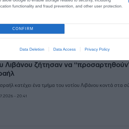
ευταίους μήνες
cation functionality and fraud prevention, and other user protection.
7.2026 - 23:06
CONFIRM
ΘΝΗ
Data Deletion
Data Access
Privacy Policy
Νετανιάχου δηλώνει ότι χριστιανικά χω
υ Λιβάνου ζήτησαν να “προσαρτηθούν
ραήλ
Ισραήλ κατέχει ένα τμήμα του νοτίου Λιβάνου κοντά στα σ
7.2026 - 20:41