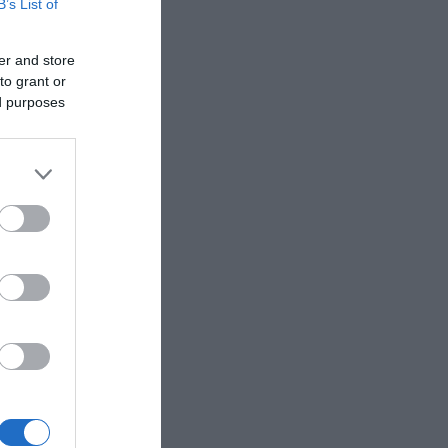
B’s List of
er and store
to grant or
ed purposes
ιάχου
εις