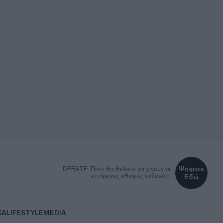
Ψήφισε
DEBATE: Πότε θα θέλατε να γίνουν οι
επόμενες εθνικές εκλογές;
Εδώ
ΚΑ
LIFESTYLE
MEDIA