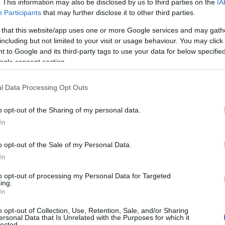
. This information may also be disclosed by us to third parties on the
IA
Participants
that may further disclose it to other third parties.
 that this website/app uses one or more Google services and may gath
including but not limited to your visit or usage behaviour. You may click 
 to Google and its third-party tags to use your data for below specifi
ogle consent section.
ΘΝΗ
αγωδία στο Λονδίνο: Πατέρας, μητέρα 
l Data Processing Opt Outs
ρονος γιος τους αυτοκτόνησαν με βου
o opt-out of the Sharing of my personal data.
ο κενό από τον 36ο όροφο ουρανοξύσ
In
τους οδήγησε σε αυτή την τραγική πράξη
o opt-out of the Sale of my Personal Data.
6.2026 - 08:49
In
to opt-out of processing my Personal Data for Targeted
ing.
In
o opt-out of Collection, Use, Retention, Sale, and/or Sharing
ersonal Data that Is Unrelated with the Purposes for which it
ΑΔΑ
lected.