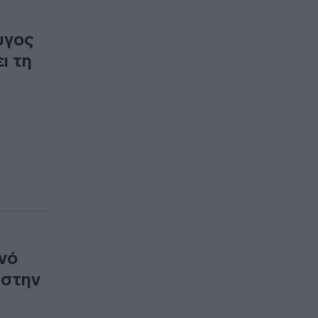
υγος
ι τη
ενό
 στην