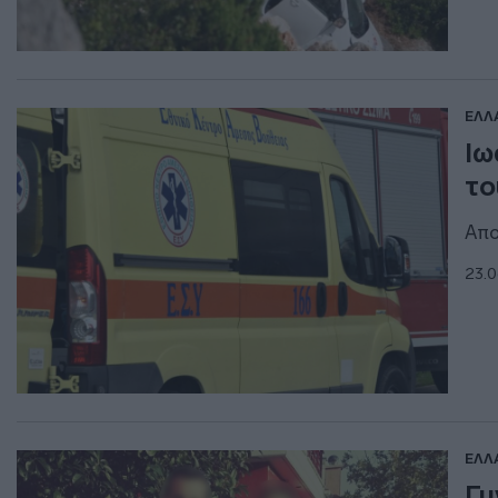
ΕΛΛ
Ιω
το
Απο
23.0
ΕΛΛ
Γυ