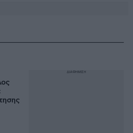
DEBATE: Πότε θα θέλατε να
γίνουν οι επόμενες εθνικές
εκλογές;
ΔΙΑΦΗΜΙΣΗ
λος
ε
ρτησης