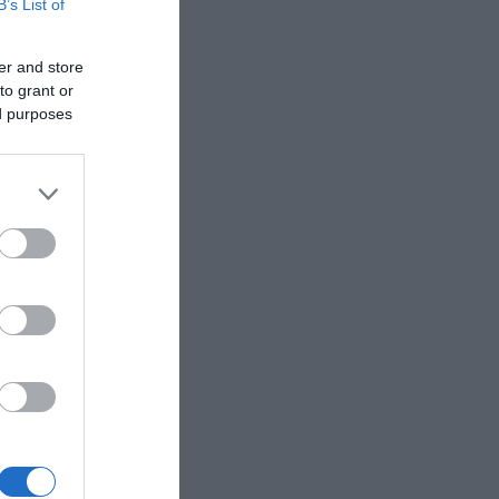
B’s List of
er and store
to grant or
ed purposes
και ο
τιά
τη