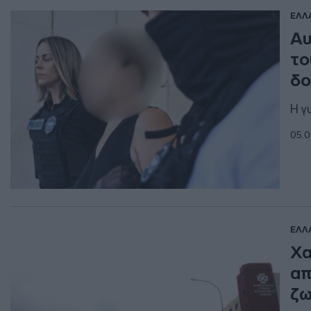
ΕΛΛ
Αυ
το
δο
Η γ
05.0
ΕΛΛ
Χα
απ
ζω