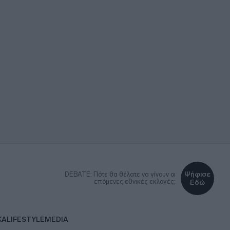
Ψήφισε
DEBATE: Πότε θα θέλατε να γίνουν οι
επόμενες εθνικές εκλογές;
Εδώ
ΚΑ
LIFESTYLE
MEDIA