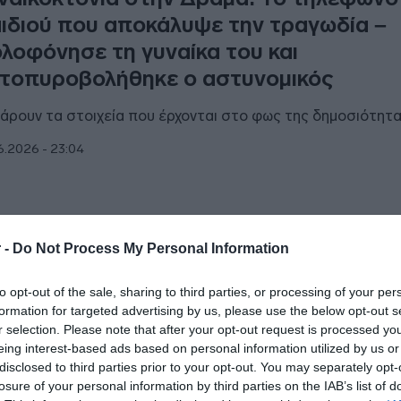
ιδιού που αποκάλυψε την τραγωδία –
λοφόνησε τη γυναίκα του και
τοπυροβολήθηκε ο αστυνομικός
άρουν τα στοιχεία που έρχονται στο φως της δημοσιότητ
6.2026 - 23:04
ΑΔΑ
 -
Do Not Process My Personal Information
άμα: Αστυνομικός σκότωσε τη σύζυγό
to opt-out of the sale, sharing to third parties, or processing of your per
ι αυτοκτόνησε
formation for targeted advertising by us, please use the below opt-out s
r selection. Please note that after your opt-out request is processed y
 από τα παιδιά τους ενημέρωσε την Άμεση Δράση για το
eing interest-based ads based on personal information utilized by us or
ιστατικό
disclosed to third parties prior to your opt-out. You may separately opt-
losure of your personal information by third parties on the IAB’s list of
6.2026 - 19:04