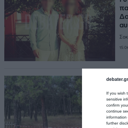
πα
Δο
αυ
Σοκ
15.0
ΕΛΛ
debater.gr
Δρ
If you wish 
κα
sensitive in
confirm you
Ένα
continue se
περ
information 
further disc
15.0