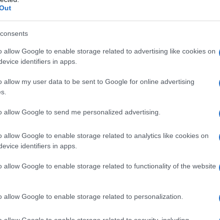
Out
 σημείωμα που άφησε η 43χρονη πρώη
ζυγος του Πολωνού που αυτοκτόνησε
consents
ν στην φυλακή ως ηθικός αυτουργός της δολοφονίας
o allow Google to enable storage related to advertising like cookies on
evice identifiers in apps.
6.2026 - 17:05
o allow my user data to be sent to Google for online advertising
s.
to allow Google to send me personalized advertising.
o allow Google to enable storage related to analytics like cookies on
evice identifiers in apps.
ΑΔΑ
 οδήγησε την πρώην σύζυγο του Πολω
o allow Google to enable storage related to functionality of the website
θηγητή στην αυτοκτονία μέσα στις φυ
Το δράμα των παιδιών της
o allow Google to enable storage related to personalization.
έγραφε το σημείωμα που άφησε προτού βάλει τέλος στη ζ
o allow Google to enable storage related to security, including