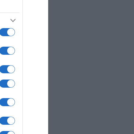
ν
νού
λακές
ωή της