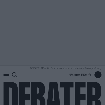
ΑΝΑΖΗΤΗΣΗ
DEBATE: Πότε θα θέλατε να γίνουν οι επόμενες εθνικές εκλογές;
Ψήφισε Εδώ