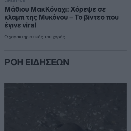
LIFESTYLE
Μάθιου ΜακΚόναχι: Χόρεψε σε
κλαμπ της Μυκόνου – Το βίντεο που
έγινε viral
Ο χαρακτηριστικός του χορός
ΡΟΗ ΕΙΔΗΣΕΩΝ