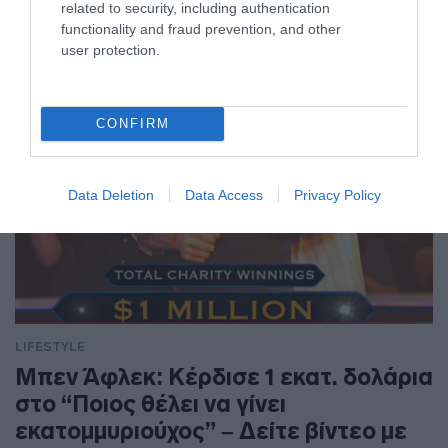
Αμερική όπου βρισκόταν σε κέντρο αποκατάστασης στο
related to security, including authentication
Μαϊάμι
functionality and fraud prevention, and other
user protection.
CONFIRM
Data Deletion
Data Access
Privacy Policy
LIFESTYLE
Μπεν Άφλεκ: Κέρδισε 1 εκατ. δολάρια
στο “Ποιος θέλει να γίνει
εκατομμυριούχος” – Δείτε βίντεο με