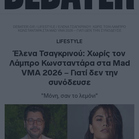
DEBATER.GR
/
LIFESTYLE
/
ΈΛΕΝΑ ΤΣΑΓΚΡΙΝΟΎ: ΧΩΡΊΣ ΤΟΝ ΛΆΜΠΡΟ
ΚΩΝΣΤΑΝΤΆΡΑ ΣΤΑ MAD VMA 2026 – ΓΙΑΤΊ ΔΕΝ ΤΗΝ ΣΥΝΌΔΕΥΣΕ
LIFESTYLE
Έλενα Τσαγκρινού: Χωρίς τον
Λάμπρο Κωνσταντάρα στα Mad
VMA 2026 – Γιατί δεν την
συνόδευσε
"Μόνη, σαν το λεμόνι"