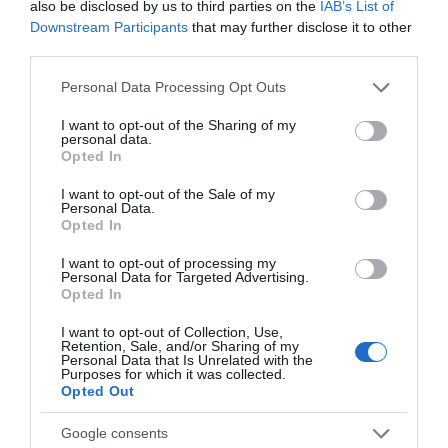
also be disclosed by us to third parties on the
IAB’s List of
Downstream Participants
that may further disclose it to other
third parties.
Please note that this website/app uses one or more Google
Personal Data Processing Opt Outs
services and may gather and store information including but
not limited to your visit or usage behaviour. You may click to
I want to opt-out of the Sharing of my
personal data.
grant or deny consent to Google and its third-party tags to
Opted In
use your data for below specified purposes in below Google
consent section.
I want to opt-out of the Sale of my
Personal Data.
Opted In
I want to opt-out of processing my
Personal Data for Targeted Advertising.
Opted In
I want to opt-out of Collection, Use,
Retention, Sale, and/or Sharing of my
LIFESTYLE
Personal Data that Is Unrelated with the
Purposes for which it was collected.
Opted Out
Google consents