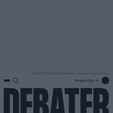
ΑΝΑΖΗΤΗΣΗ
DEBATE: Πότε θα θέλατε να γίνουν οι επόμενες εθνικές εκλογές;
Ψήφισε Εδώ