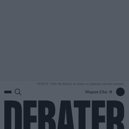
ΑΝΑΖΗΤΗΣΗ
DEBATE: Πότε θα θέλατε να γίνουν οι επόμενες εθνικές εκλογές;
Ψήφισε Εδώ