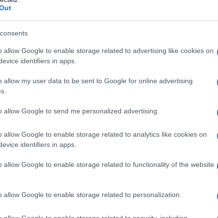
ο βίο της χώρας.
Out
 τελετής βρισκόταν η οικογένεια του
consents
ύη και τα παιδιά του, Τίμος και Ελένη,
o allow Google to enable storage related to advertising like cookies on
λη απώλεια.
evice identifiers in apps.
o allow my user data to be sent to Google for online advertising
s.
to allow Google to send me personalized advertising.
o allow Google to enable storage related to analytics like cookies on
evice identifiers in apps.
o allow Google to enable storage related to functionality of the website
o allow Google to enable storage related to personalization.
ροσήλθαν για το τελευταίο «αντίο», ο
o allow Google to enable storage related to security, including