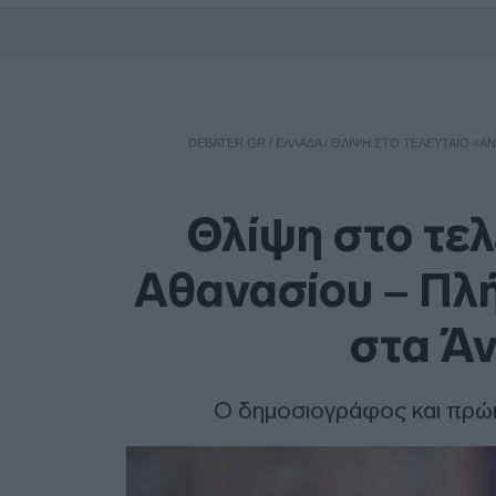
DEBATER.GR
/
ΕΛΛΑΔΑ
/
ΘΛΊΨΗ ΣΤΟ ΤΕΛΕΥΤΑΊΟ «ΑΝ
Θλίψη στο τελ
Αθανασίου – Πλή
στα Άν
Ο δημοσιογράφος και πρώη