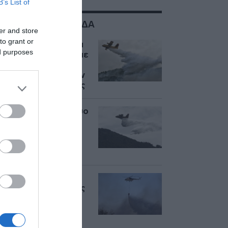
B’s List of
ΣΧΕΤΙΚΑ ΜΕ:ΕΛΛΑΔΑ
er and store
to grant or
ΒΙΝΤΕΟ: Τα ελληνικά
ed purposes
Canadair στη μάχη με
τις φλόγες στην
Ισπανία – Επιχειρούν
δυτικά της Μαδρίτης
Η Ελλάδα στέλνει δύο
Canadair στην
Ισπανία για τη μάχη
με τις δασικές
πυρκαγιές
Συναγερμός για τις
φωτιές: 51 πυρκαγιές
σε ένα 24ωρο –
Ιδιαίτερη ανησυχία
για την Κεντρική