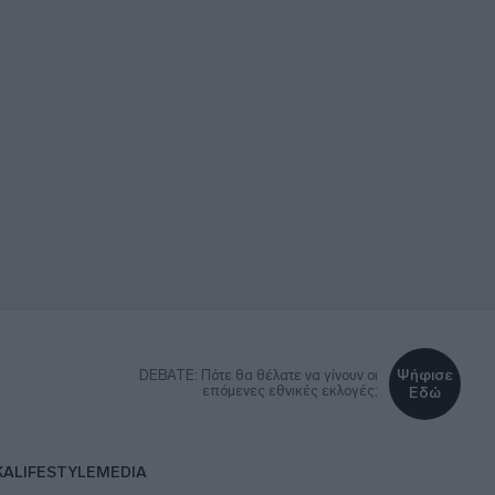
Ψήφισε
DEBATE: Πότε θα θέλατε να γίνουν οι
επόμενες εθνικές εκλογές;
Εδώ
ΚΑ
LIFESTYLE
MEDIA