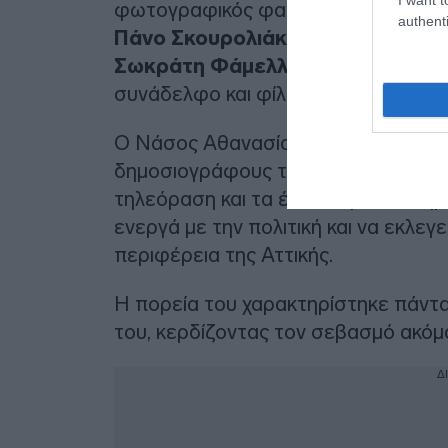
φωτογραφικός φακός εντόπισε τον
authenti
Πάνο Σκουρολιάκο
, την
Έλενα Ακρ
Σωκράτη Φάμελλο
, οι οποίοι απο
συνάδελφο και φίλο.
Ο Νάσος Αθανασίου υπήρξε ένας απ
δημοσιογράφους της γενιάς του, έχο
τηλεόραση και τα έντυπα μέσα ενημ
ενεργά με την πολιτική και να εκλε
περιφέρεια της Αττικής.
Η πορεία του χαρακτηρίστηκε πάντα 
του, κερδίζοντας τον σεβασμό ακόμα
Δ