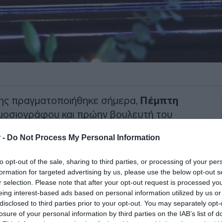
ύνης πραγματοποιήθηκε σήμερα,
Πέμπτη
ημοσιογράφου και πρώην βουλευτή του
ίος
έφυγε από τη ζωή σε ηλικία 75
 -
Do Not Process My Personal Information
σαναπλήρωτο κενό τόσο στον χώρο της
ς πολιτικής σκηνής.
to opt-out of the sale, sharing to third parties, or processing of your per
formation for targeted advertising by us, please use the below opt-out s
ι από τον δημοσιογραφικό κόσμο και
r selection. Please note that after your opt-out request is processed y
 συγκεντρώθηκαν λίγο μετά τις 15:00 το
eing interest-based ads based on personal information utilized by us or
disclosed to third parties prior to your opt-out. You may separately opt-
φώσεως του Σωτήρος στα Άνω
losure of your personal information by third parties on the IAB’s list of
ον ύστατο χαιρετισμό.