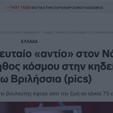
HOT TAGS:
ΦΩΤΙΑ ΣΤΗΝ ΠΑΡΟ
ΚΑΙΡΟΣ
ΦΩΤΙΑ
ΣΕΙΣΜΟΣ
ΤΊΟ» ΣΤΟΝ ΝΆΣΟ ΑΘΑΝΑΣΊΟΥ – ΠΛΉΘΟΣ ΚΌΣΜΟΥ ΣΤΗΝ ΚΗΔΕΊΑ ΤΟΥ ΣΤΑ ΆΝΩ ΒΡΙΛΉΣ
ΕΛΛΑΔΑ
ευταίο «αντίο» στον Ν
θος κόσμου στην κηδε
ω Βριλήσσια (pics)
ν βουλευτής έφυγε από την ζωή σε ηλικία 75 