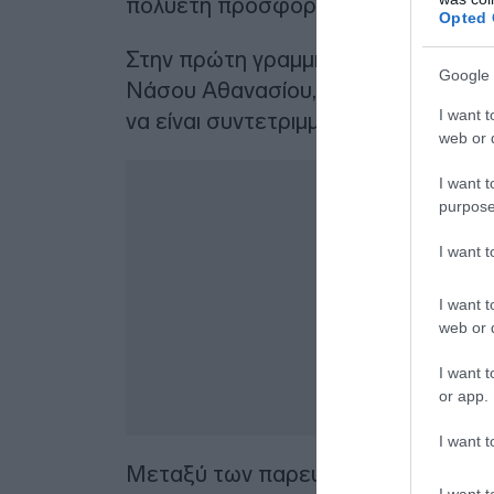
πολυετή προσφορά του στον δημόσι
Opted 
Στην πρώτη γραμμή της συγκινητικής
Google 
Νάσου Αθανασίου, με τη σύζυγό του Ε
I want t
να είναι συντετριμμένοι από τη μεγά
web or d
I want t
purpose
I want 
I want t
web or d
I want t
or app.
I want t
Μεταξύ των παρευρισκόμενων που π
I want t