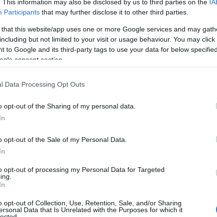
. This information may also be disclosed by us to third parties on the
IA
Participants
that may further disclose it to other third parties.
ΙΑΦΗΜΙΣΗ
 that this website/app uses one or more Google services and may gath
including but not limited to your visit or usage behaviour. You may click 
 to Google and its third-party tags to use your data for below specifi
ogle consent section.
l Data Processing Opt Outs
o opt-out of the Sharing of my personal data.
In
o opt-out of the Sale of my Personal Data.
In
υ: “Πέθανε στα χέρια μου στο σπίτι
ε τον καρκίνο” – Συγκινεί η σύζυγός του
to opt-out of processing my Personal Data for Targeted
ing.
In
ιαίτερα φορτισμένη, καθώς όλοι είχαν να
o opt-out of Collection, Use, Retention, Sale, and/or Sharing
κότητα, το ήθος, την ευγένεια και την
ersonal Data that Is Unrelated with the Purposes for which it
lected.