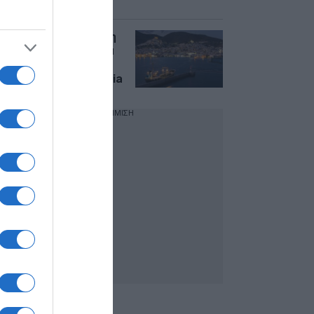
Μακεδονία
Σύρος: Στην 4η θέση
παγκοσμίως στη νέα
λίστα «2026 Island
Hot List» της Expedia
ΔΙΑΦΗΜΙΣΗ