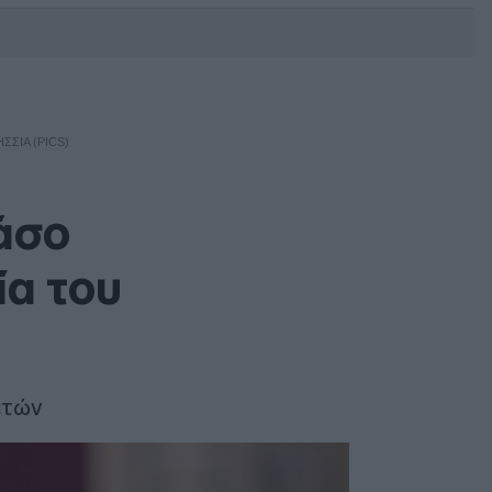
DEBATE: Πότε θα θέλατε να
γίνουν οι επόμενες εθνικές
εκλογές;
ΣΙΑ (PICS)
άσο
ία του
ετών