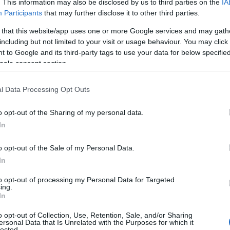
. This information may also be disclosed by us to third parties on the
IA
Participants
that may further disclose it to other third parties.
 that this website/app uses one or more Google services and may gath
including but not limited to your visit or usage behaviour. You may click 
 to Google and its third-party tags to use your data for below specifi
ogle consent section.
l Data Processing Opt Outs
οσβεστικές δυνάμεις
, ωστόσο οι
ο της περιοχής σε συνδυασμό με τις
o opt-out of the Sharing of my personal data.
ρκώς την
εικόνα της πυρκαγιάς
, ενώ
In
ουν οι διάσπαρτες μικρές εστίες. Στο
o opt-out of the Sale of my Personal Data.
αι
πυροσβέστες από την
Μολδαβία
.
In
to opt-out of processing my Personal Data for Targeted
ing.
In
o opt-out of Collection, Use, Retention, Sale, and/or Sharing
ersonal Data that Is Unrelated with the Purposes for which it
lected.