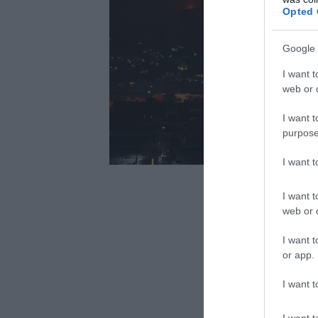
Opted 
Google 
I want t
web or d
I want t
purpose
I want 
I want t
web or d
I want t
or app.
I want t
I want t