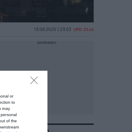
13.08.2025 | 23:03
UPD: 23:45
ΔΙΑΦΗΜΙΣΗ
sonal or
ection to
ou may
 personal
out of the
 downstream
ΣΧΕΤΙΚΑ ΜΕ:ΑΧΑΙΑ