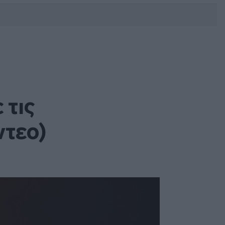
DEBATE: Πότε θα θέλατε να
γίνουν οι επόμενες εθνικές
εκλογές;
 τις
ντεο)