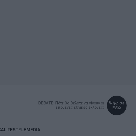
Ψήφισε
DEBATE: Πότε θα θέλατε να γίνουν οι
επόμενες εθνικές εκλογές;
Εδώ
ΚΑ
LIFESTYLE
MEDIA