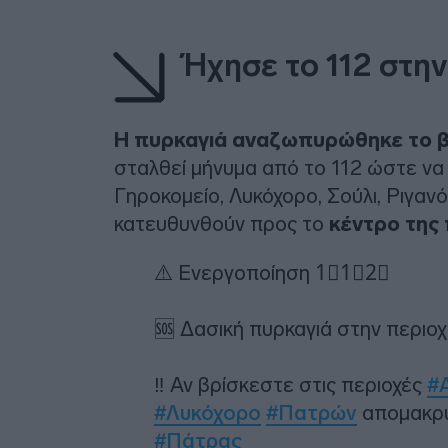
Ήχησε το 112 στην
Η πυρκαγιά αναζωπυρώθηκε το β
σταλθεί μήνυμα από το 112 ώστε να 
Γηροκομείο, Λυκόχορο, Σούλι, Ριγανό
κατευθυνθούν προς το
κέντρο της 
⚠️ Ενεργοποίηση 1⃣1⃣2⃣
🆘 Δασική πυρκαγιά στην περιο
‼️ Αν βρίσκεστε στις περιοχές
#
#Λυκόχορο
#Πατρών
απομακρυ
#Πάτρας