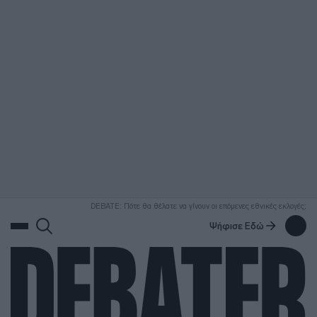
ΑΝΑΖΗΤΗΣΗ
DEBATE: Πότε θα θέλατε να γίνουν οι επόμενες εθνικές εκλογές;
Ψήφισε Εδώ