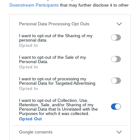
τεχνολογική μετάβαση
Downstream Participants
that may further disclose it to other
third parties.
Ο “χάρτης” των πληρωμών από τον e-
ΕΦΚΑ και τη ΔΥΠΑ έως τις 14 Αυγούστου
Please note that this website/app uses one or more Google
Personal Data Processing Opt Outs
services and may gather and store information including but
not limited to your visit or usage behaviour. You may click to
I want to opt-out of the Sharing of my
personal data.
Ακολούθησε το debater.gr στο
Google News
grant or deny consent to Google and its third-party tags to
Opted In
και μάθετε πρώτοι όλες τις ειδήσεις
use your data for below specified purposes in below Google
consent section.
I want to opt-out of the Sale of my
Personal Data.
Share
Tweet
Opted In
I want to opt-out of processing my
Personal Data for Targeted Advertising.
ΗΠΑ
ΝΤΟΝΑΛΝΤ ΤΡΑΜΠ
Opted In
ΔΙΑΦΗΜΙΣΗ
I want to opt-out of Collection, Use,
Retention, Sale, and/or Sharing of my
Personal Data that Is Unrelated with the
Purposes for which it was collected.
Opted Out
Google consents