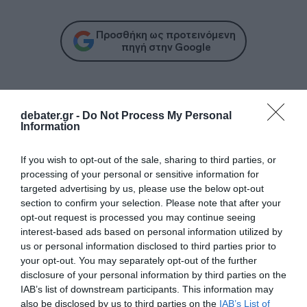
Προσθήκη ως προτεινόμενη
πηγή στην Google
Ειδήσεις σήμερα
debater.gr -
Do Not Process My Personal
Information
Ξεκινάει την Δευτέρα το Ευρωπαϊκό
Πρωτάθλημα Στίβου – Πότε αγωνίζονται
If you wish to opt-out of the sale, sharing to third parties, or
Τεντόγλου, Καραλής, Τζένγκο και οι
processing of your personal or sensitive information for
υπόλοιποι Έλληνες αθλητές
targeted advertising by us, please use the below opt-out
section to confirm your selection. Please note that after your
Μαύρη Θάλασσα: Η εμπορική ναυτιλία
opt-out request is processed you may continue seeing
στην πρώτη γραμμή ενός ακήρυχτου
interest-based ads based on personal information utilized by
πολέμου
us or personal information disclosed to third parties prior to
your opt-out. You may separately opt-out of the further
5G παντού, 6G στον ορίζοντα: Πού
disclosure of your personal information by third parties on the
IAB’s list of downstream participants. This information may
βρίσκεται η Ελλάδα στη μεγάλη
also be disclosed by us to third parties on the
IAB’s List of