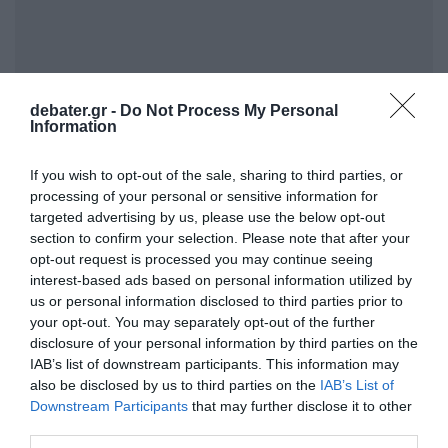
debater.gr -
Do Not Process My Personal
Information
If you wish to opt-out of the sale, sharing to third parties, or
Όπως προκύπτει από αστυνομικές πηγές και
processing of your personal or sensitive information for
μαρτυρίες, ο 41χρονος εκδηλώνε ακραία,
targeted advertising by us, please use the below opt-out
section to confirm your selection. Please note that after your
παθολογική ζήλεια προς την 39χρονη, ενώ
opt-out request is processed you may continue seeing
ενοχλούνταν έντονα από τη δραστηριότητά
interest-based ads based on personal information utilized by
της στα μέσα κοινωνικής δικτύωσης.
us or personal information disclosed to third parties prior to
your opt-out. You may separately opt-out of the further
disclosure of your personal information by third parties on the
Το θύμα είχε ήδη απομακρυνθεί από τον
IAB’s list of downstream participants. This information may
σύζυγό της και είχε εκφράσει την πρόθεσή
also be disclosed by us to third parties on the
IAB’s List of
της να καταθέσει αίτηση διαζυγίου, την ώρα
Downstream Participants
that may further disclose it to other
third parties.
που ο δράστης πίεζε για επανασύνδεση.