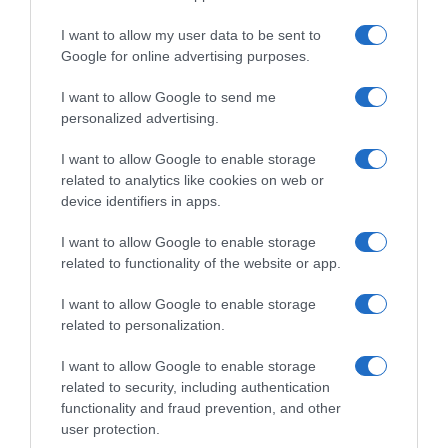
I want to allow my user data to be sent to
Ανθρωποκτονία από πρόθεση σε ήρεμη
Google for online advertising purposes.
ψυχική κατάσταση,
Ενδοοικογενειακή βία,
I want to allow Google to send me
personalized advertising.
Παράβαση της νομοθεσίας περί όπλων.
I want to allow Google to enable storage
Ο 41χρονος ζήτησε και έλαβε προθεσμία,
related to analytics like cookies on web or
προκειμένου να απολογηθεί ενώπιον του
device identifiers in apps.
ανακριτή την προσεχή Παρασκευή.
I want to allow Google to enable storage
related to functionality of the website or app.
Προσθήκη ως προτεινόμενη
I want to allow Google to enable storage
πηγή στην Google
related to personalization.
I want to allow Google to enable storage
Ειδήσεις σήμερα
related to security, including authentication
functionality and fraud prevention, and other
user protection.
Ξεκινάει την Δευτέρα το Ευρωπαϊκό