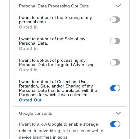
Please note that this website/app uses one or more Google
Personal Data Processing Opt Outs
Οι αξιωματικοί που ηγούνται της
services and may gather and store information including but
not limited to your visit or usage behaviour. You may click to
I want to opt-out of the Sharing of my
προανάκρισης εκτιμούν ότι η μοιραία
personal data.
grant or deny consent to Google and its third-party tags to
συμπλοκή το βράδυ του εγκλήματος
Opted In
use your data for below specified purposes in below Google
πυροδοτήθηκε όταν ο δράστης αντιλήφθηκε
consent section.
I want to opt-out of the Sale of my
Personal Data.
κάποιο γραπτό μήνυμα (SMS) στο κινητό της
Opted In
39χρονης.
I want to opt-out of processing my
Personal Data for Targeted Advertising.
Σύμφωνα με την ιατροδικαστική έκθεση, ο
Opted In
41χρονος επιτέθηκε με μανία στη σύζυγό
I want to opt-out of Collection, Use,
του, καταφέροντάς της περισσότερα από 45
Retention, Sale, and/or Sharing of my
Personal Data that Is Unrelated with the
πλήγματα με πλατύ μαχαίρι.
Purposes for which it was collected.
Opted Out
Ο κατηγορούμενος οδηγήθηκε στο Δικαστικό
Google consents
Μέγαρο Καλαμάτας υπό δρακόντεια μέτρα
I want to allow Google to enable storage
ασφαλείας. Σε βάρος του ασκήθηκε ποινική
related to advertising like cookies on web or
δίωξη για:
device identifiers in apps.