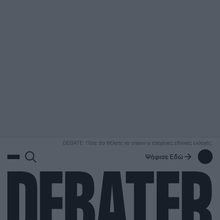
ΑΝΑΖΗΤΗΣΗ
DEBATE: Πότε θα θέλατε να γίνουν οι επόμενες εθνικές εκλογές;
Ψήφισε Εδώ