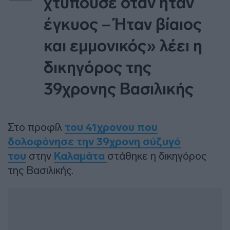
χτυπούσε όταν ήταν
έγκυος – Ήταν βίαιος
και εμμονικός» λέει η
δικηγόρος της
39χρονης Βασιλικής
Στο προφίλ
του 41χρονου που
δολοφόνησε την 39χρονη σύζυγό
του
στην
Καλαμάτα
στάθηκε η δικηγόρος
της Βασιλικής.