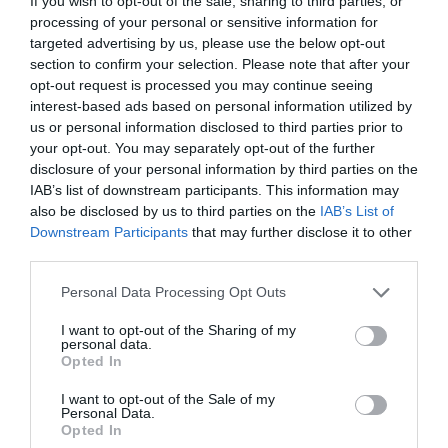
If you wish to opt-out of the sale, sharing to third parties, or
επαναλάβει το φαντασιόπληκτο ρεπορτάζ
processing of your personal or sensitive information for
της
targeted advertising by us, please use the below opt-out
section to confirm your selection. Please note that after your
Χανιά: Νεαρός Παλαιστίνιος κλείδωσε
opt-out request is processed you may continue seeing
ανήλικη στο σπίτι του – Την έσωσαν οι
interest-based ads based on personal information utilized by
φωνές της
us or personal information disclosed to third parties prior to
your opt-out. You may separately opt-out of the further
disclosure of your personal information by third parties on the
Ακολούθησε το debater.gr στο
Google News
IAB’s list of downstream participants. This information may
και μάθετε πρώτοι όλες τις ειδήσεις
also be disclosed by us to third parties on the
IAB’s List of
Downstream Participants
that may further disclose it to other
third parties.
Share
Tweet
Please note that this website/app uses one or more Google
Personal Data Processing Opt Outs
services and may gather and store information including but
ΑΡΗΣ
ΒΑΣΙΛΗΣ ΣΠΑΝΟΥΛΗΣ
ΘΕΣΣΑΛΟΝΙΚΗ
not limited to your visit or usage behaviour. You may click to
I want to opt-out of the Sharing of my
personal data.
grant or deny consent to Google and its third-party tags to
Opted In
ΔΙΑΦΗΜΙΣΗ
use your data for below specified purposes in below Google
consent section.
I want to opt-out of the Sale of my
Personal Data.
Opted In