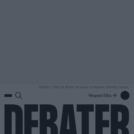
ΑΝΑΖΗΤΗΣΗ
DEBATE: Πότε θα θέλατε να γίνουν οι επόμενες εθνικές εκλογές;
Ψήφισε Εδώ