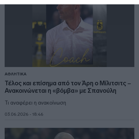
ΑΘΛΗΤΙΚΑ
Τέλος και επίσημα από τον Άρη ο Μίλιτσιτς –
Ανακοινώνεται η «βόμβα» με Σπανούλη
Τι αναφέρει η ανακοίνωση
03.06.2026 - 18:46