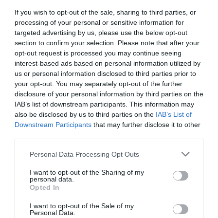
If you wish to opt-out of the sale, sharing to third parties, or
processing of your personal or sensitive information for
targeted advertising by us, please use the below opt-out
section to confirm your selection. Please note that after your
opt-out request is processed you may continue seeing
ΑΘΛΗΤΙΚΑ
interest-based ads based on personal information utilized by
Το απίθανο βίντεο του Άρη για τη «βόμβα» με
us or personal information disclosed to third parties prior to
Σπανούλη
your opt-out. You may separately opt-out of the further
disclosure of your personal information by third parties on the
Τρομερή έμπνευση
IAB’s list of downstream participants. This information may
also be disclosed by us to third parties on the
IAB’s List of
03.06.2026 - 20:42
Downstream Participants
that may further disclose it to other
third parties.
Please note that this website/app uses one or more Google
Personal Data Processing Opt Outs
services and may gather and store information including but
not limited to your visit or usage behaviour. You may click to
I want to opt-out of the Sharing of my
personal data.
grant or deny consent to Google and its third-party tags to
Opted In
use your data for below specified purposes in below Google
consent section.
I want to opt-out of the Sale of my
Personal Data.