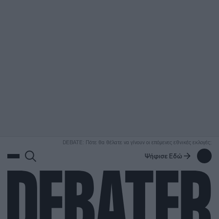
ΑΝΑΖΗΤΗΣΗ
DEBATE: Πότε θα θέλατε να γίνουν οι επόμενες εθνικές εκλογές;
Ψήφισε Εδώ