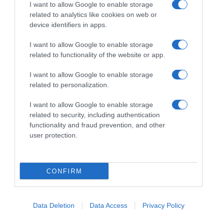
I want to allow Google to enable storage
related to analytics like cookies on web or
device identifiers in apps.
I want to allow Google to enable storage
related to functionality of the website or app.
I want to allow Google to enable storage
related to personalization.
ΑΘΛΗΤΙΚΑ
Επίσημο το μεγάλο deal: Τα «κλειδιά» του
I want to allow Google to enable storage
related to security, including authentication
Άρη στον Βασίλη Σπανούλη για τα επόμενα
functionality and fraud prevention, and other
τρία χρόνια
user protection.
Τι αναφέρει η ανακοίνωση
03.06.2026 - 19:34
CONFIRM
Data Deletion
Data Access
Privacy Policy