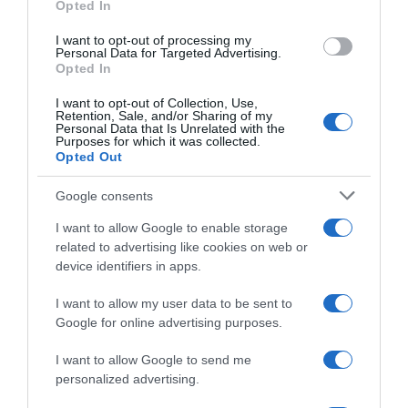
Opted In
I want to opt-out of processing my
Personal Data for Targeted Advertising.
Opted In
I want to opt-out of Collection, Use,
Retention, Sale, and/or Sharing of my
Personal Data that Is Unrelated with the
ΑΘΛΗΤΙΚΑ
Purposes for which it was collected.
Φρενίτιδα στον Άρη για την πρόσληψη του
Opted Out
Βασίλη Σπανούλη: Έπεσε η ιστοσελίδα της
Google consents
ομάδας
I want to allow Google to enable storage
Χαμός από τους φίλους του Άρη
related to advertising like cookies on web or
device identifiers in apps.
03.06.2026 - 20:26
I want to allow my user data to be sent to
Google for online advertising purposes.
I want to allow Google to send me
personalized advertising.