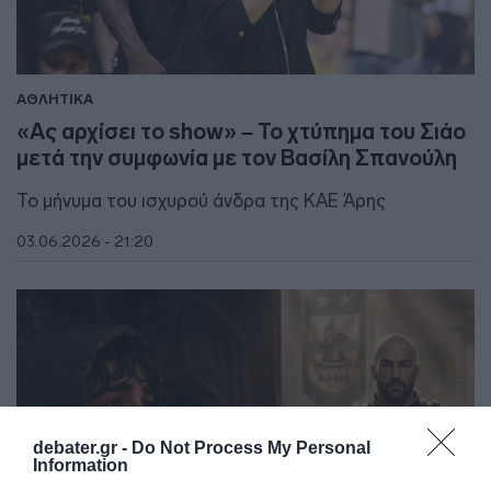
ΑΘΛΗΤΙΚΑ
«Ας αρχίσει το show» – Το χτύπημα του Σιάο
μετά την συμφωνία με τον Βασίλη Σπανούλη
Το μήνυμα του ισχυρού άνδρα της ΚΑΕ Άρης
03.06.2026 - 21:20
debater.gr -
Do Not Process My Personal
Information