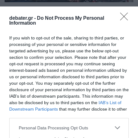
ΕΛΛΑΔΑ
Τραγωδία στη «Βιολάντα»: Εκτεταμένη
debater.gr -
Do Not Process My Personal
Information
διάβρωση στις σωληνώσεις προπανίου
δείχνει το πόρισμα του ΕΜΠ
If you wish to opt-out of the sale, sharing to third parties, or
processing of your personal or sensitive information for
«Ανοίγει» νέος κύκλος καταθέσεων
targeted advertising by us, please use the below opt-out
01.04.2026 - 21:30
section to confirm your selection. Please note that after your
opt-out request is processed you may continue seeing
interest-based ads based on personal information utilized by
us or personal information disclosed to third parties prior to
your opt-out. You may separately opt-out of the further
disclosure of your personal information by third parties on the
IAB’s list of downstream participants. This information may
also be disclosed by us to third parties on the
IAB’s List of
Downstream Participants
that may further disclose it to other
third parties.
Please note that this website/app uses one or more Google
Personal Data Processing Opt Outs
services and may gather and store information including but