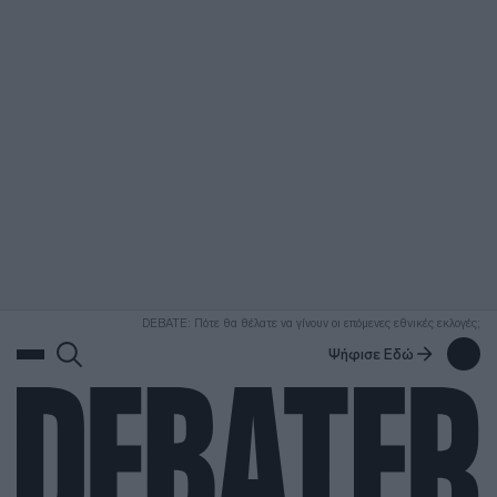
ΑΝΑΖΗΤΗΣΗ
DEBATE: Πότε θα θέλατε να γίνουν οι επόμενες εθνικές εκλογές;
Ψήφισε Εδώ