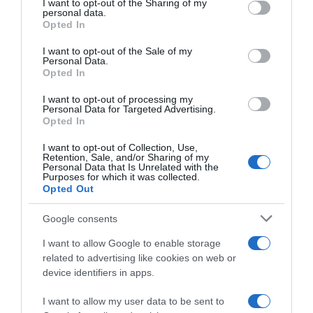
not limited to your visit or usage behaviour. You may click to
I want to opt-out of the Sharing of my
personal data.
grant or deny consent to Google and its third-party tags to
Opted In
use your data for below specified purposes in below Google
consent section.
I want to opt-out of the Sale of my
ΕΛΛΑΔΑ
Personal Data.
Opted In
Έκρηξη στη «Βιολάντα»: Λάθος εγκατάσταση
χωρίς μέτρα προστασίας «δείχνει» το
I want to opt-out of processing my
πόρισμα του ΕΜΠ για τον διαβρωμένο
Personal Data for Targeted Advertising.
Opted In
σωλήνα
I want to opt-out of Collection, Use,
Ο αγωγός παρουσιάζει διάτρηση σε πολλά σημεία
Retention, Sale, and/or Sharing of my
Personal Data that Is Unrelated with the
Purposes for which it was collected.
25.02.2026 - 20:05
Opted Out
Google consents
I want to allow Google to enable storage
related to advertising like cookies on web or
device identifiers in apps.
I want to allow my user data to be sent to