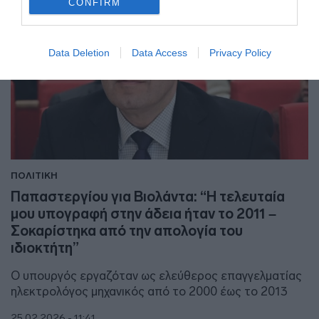
CONFIRM
Data Deletion
Data Access
Privacy Policy
ΠΟΛΙΤΙΚΗ
Παπαστεργίου για Βιολάντα: “Η τελευταία
μου υπογραφή στην άδεια ήταν το 2011 –
Σοκαρίστηκα από την απολογία του
ιδιοκτήτη”
Ο υπουργός εργαζόταν ως ελεύθερος επαγγελματίας
ηλεκτρολόγος μηχανικός από το 2000 έως το 2013
25.02.2026 - 11:41