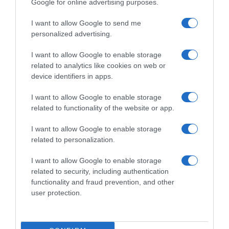
Google for online advertising purposes.
I want to allow Google to send me
personalized advertising.
I want to allow Google to enable storage
related to analytics like cookies on web or
device identifiers in apps.
ΕΛΛΑΔΑ
Έκρηξη στη «Βιολάντα»: «Αν είχε διαννοηθεί
I want to allow Google to enable storage
ότι υπάρχει διαρροή, δεν θα πήγαινε στο
related to functionality of the website or app.
εργοστάσιο με τα παιδιά του», λέει ο
δικηγόρος του ιδιοκτήτη
I want to allow Google to enable storage
related to personalization.
«Κανείς δεν φαντάστηκε ότι η μυρωδιά είναι
διαρροή», υποστηρίζει
I want to allow Google to enable storage
related to security, including authentication
25.02.2026 - 19:11
functionality and fraud prevention, and other
user protection.