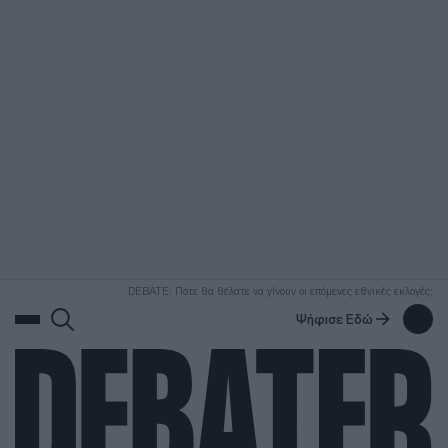
ΑΝΑΖΗΤΗΣΗ
DEBATE: Πότε θα θέλατε να γίνουν οι επόμενες εθνικές εκλογές;
Ψήφισε Εδώ