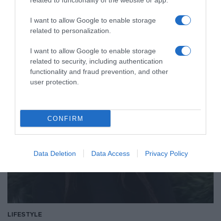
related to functionality of the website or app.
νέου παίκτη του Survivor
I want to allow Google to enable storage
Ζει μόνιμα στο Παγκράτι
related to personalization.
09.02.2026 - 21:05
I want to allow Google to enable storage
related to security, including authentication
functionality and fraud prevention, and other
user protection.
CONFIRM
Data Deletion
Data Access
Privacy Policy
LIFESTYLE