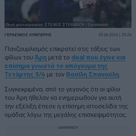
Πηγή φωτογραφίας: ΣΤΕΛΙΟΣ ΣΤΕΦΑΝΟΥ / Eurokinissi
ΓΕΡΆΣΙΜΟΣ ΛΥΜΠΈΡΗΣ
03.06.2026 | 20:26
Πανζουρλισμός επικρατεί στις τάξεις των
φίλων του
Άρη
μετά το
deal που έγινε και
επίσημα γνωστό το απόγευμα της
Τετάρτης 3/6
με τον
Βασίλη Σπανούλη
.
Συγκεκριμένα, από το γεγονός ότι οι φίλοι
του Άρη ήθελαν να ενημερωθούν για αυτή
την εξέλιξη έπεσε η επίσημη ιστοσελίδα της
ομάδας λόγω της μεγάλης επισκεψιμότητας.
ΔΙΑΦΗΜΙΣΗ