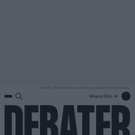
ΑΝΑΖΗΤΗΣΗ
DEBATE: Πότε θα θέλατε να γίνουν οι επόμενες εθνικές εκλογές;
Ψήφισε Εδώ