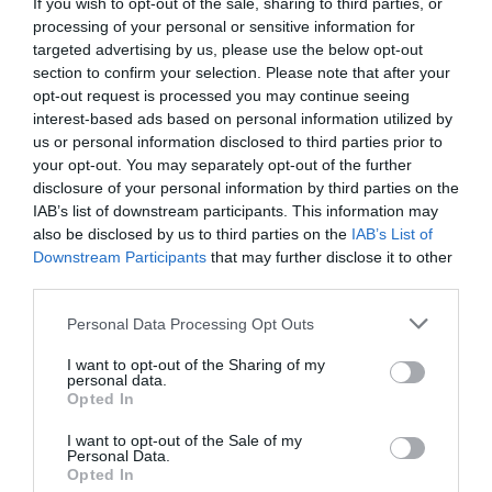
If you wish to opt-out of the sale, sharing to third parties, or
επαναλάβει το φαντασιόπληκτο ρεπορτάζ
processing of your personal or sensitive information for
της
targeted advertising by us, please use the below opt-out
section to confirm your selection. Please note that after your
Χανιά: Νεαρός Παλαιστίνιος κλείδωσε
opt-out request is processed you may continue seeing
ανήλικη στο σπίτι του – Την έσωσαν οι
interest-based ads based on personal information utilized by
φωνές της
us or personal information disclosed to third parties prior to
your opt-out. You may separately opt-out of the further
disclosure of your personal information by third parties on the
Ακολούθησε το debater.gr στο
Google News
IAB’s list of downstream participants. This information may
και μάθετε πρώτοι όλες τις ειδήσεις
also be disclosed by us to third parties on the
IAB’s List of
Downstream Participants
that may further disclose it to other
third parties.
Share
Tweet
Please note that this website/app uses one or more Google
Personal Data Processing Opt Outs
services and may gather and store information including but
ΑΡΗΣ
ΒΑΣΙΛΗΣ ΣΠΑΝΟΥΛΗΣ
not limited to your visit or usage behaviour. You may click to
I want to opt-out of the Sharing of my
personal data.
grant or deny consent to Google and its third-party tags to
Opted In
ΔΙΑΦΗΜΙΣΗ
use your data for below specified purposes in below Google
consent section.
I want to opt-out of the Sale of my
Personal Data.
Opted In