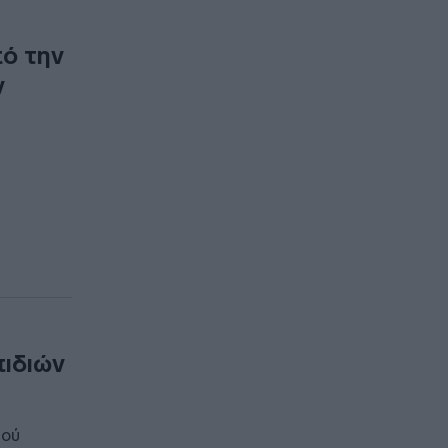
ό την
ν
πιδιών
ιού