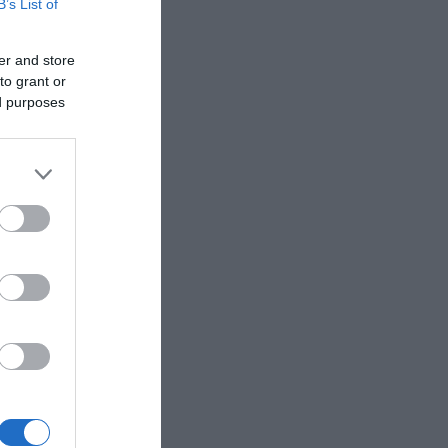
B’s List of
er and store
to grant or
ed purposes
ια