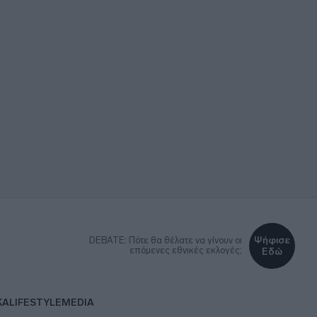
Ψήφισε
DEBATE: Πότε θα θέλατε να γίνουν οι
επόμενες εθνικές εκλογές;
Εδώ
ΚΑ
LIFESTYLE
MEDIA