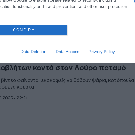
cation functionality and fraud prevention, and other user protection.
CONFIRM
ΑΔΑ
Data Deletion
Data Access
Privacy Policy
έβεζα: Βίντεο δείχνει ταφή τόνων ζωι
οβλήτων κοντά στον Λούρο ποταμό
 βίντεο φαίνονται εκσκαφείς να θάβουν ψάρια, κοτόπουλα 
ασμένα κρέατα
0.2025 - 22:21