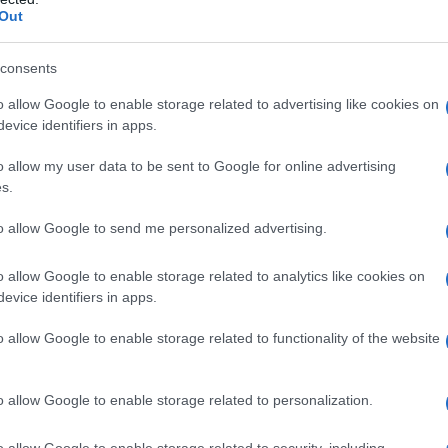
Out
γράφου: Βουνό τα σκουπίδια στους
όμους λόγω απεργίας συνεργείων
consents
θαρισμού (βίντεο)
o allow Google to enable storage related to advertising like cookies on
evice identifiers in apps.
οψία του DEBATER
1.2025 - 08:42
o allow my user data to be sent to Google for online advertising
s.
to allow Google to send me personalized advertising.
o allow Google to enable storage related to analytics like cookies on
evice identifiers in apps.
ΑΔΑ
νιά: Νέα εποχή για τη διαχείριση των
o allow Google to enable storage related to functionality of the website
οαποβλήτων στον Δήμο
o allow Google to enable storage related to personalization.
νε διανομή μικρών καφέ κάδων
1.2025 - 17:26
o allow Google to enable storage related to security, including