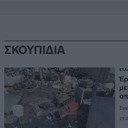
ΣΚΟΥΠΙΔΙΑ
ΕΛΛ
Έρ
με
απ
Συν
29.0