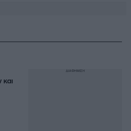
DEBATE: Πότε θα θέλατε να
γίνουν οι επόμενες εθνικές
εκλογές;
ΔΙΑΦΗΜΙΣΗ
 και