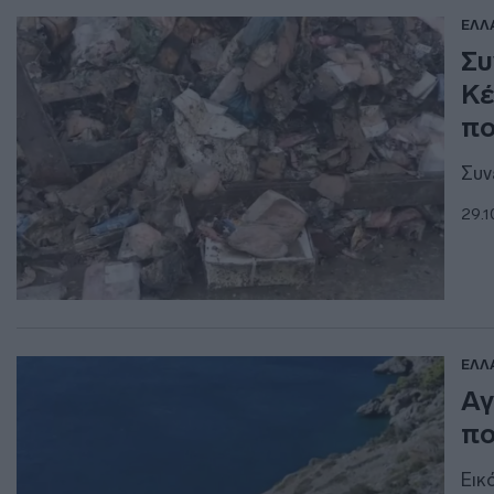
ΕΛΛ
Συ
Κέ
πο
Συν
29.1
ΕΛΛ
Αγ
πο
Εικ