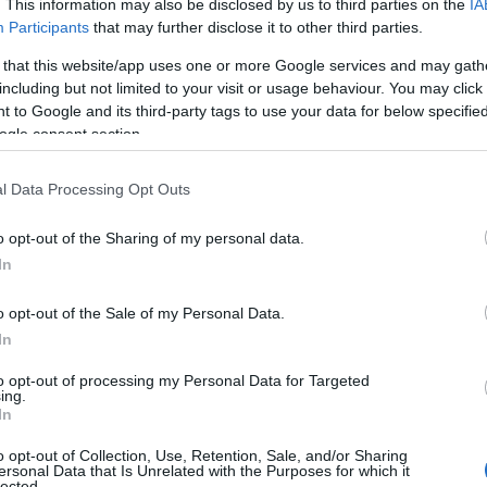
. This information may also be disclosed by us to third parties on the
IA
Participants
that may further disclose it to other third parties.
 that this website/app uses one or more Google services and may gath
including but not limited to your visit or usage behaviour. You may click 
 to Google and its third-party tags to use your data for below specifi
ogle consent section.
ΑΔΑ
σσαλονίκη: Οι δρόμοι γέμισαν σκουπίδ
l Data Processing Opt Outs
τά τη γιορτή για την παραμονή των
o opt-out of the Sharing of my personal data.
ιστουγέννων (Εικόνες)
In
βαστείτε την πόλη", το μήνυμα του δήμου
o opt-out of the Sale of my Personal Data.
2.2025 - 11:37
In
to opt-out of processing my Personal Data for Targeted
ing.
In
o opt-out of Collection, Use, Retention, Sale, and/or Sharing
ersonal Data that Is Unrelated with the Purposes for which it
ΑΔΑ
lected.