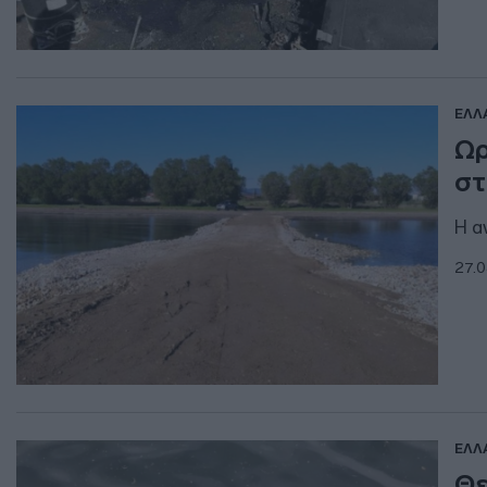
ΕΛΛ
Ωρ
στ
Η α
27.0
ΕΛΛ
Θε