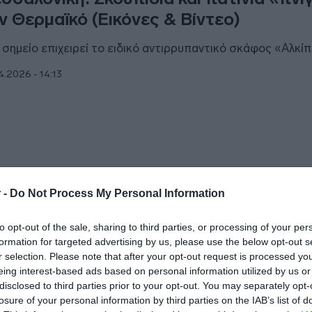
ν Θερμαϊκό (Εικόνες & Βίντεο)
 σημείο επιχειρεί το ειδικό αντιρρυπαντικό σκάφος «Αλκί
4.2026 - 14:13
ΑΔΑ
 -
Do Not Process My Personal Information
ζάνη: Του πέταξαν σκουπίδια στο
to opt-out of the sale, sharing to third parties, or processing of your per
τοκίνητο επειδή στάθμευσε μπροστά 
formation for targeted advertising by us, please use the below opt-out s
δο
r selection. Please note that after your opt-out request is processed y
eing interest-based ads based on personal information utilized by us or
ωστοι τον "τιμώρησαν" πετώντας την σακούλα πάνω στο 
disclosed to third parties prior to your opt-out. You may separately opt-
losure of your personal information by third parties on the IAB’s list of
1.2026 - 20:47