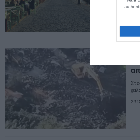
authenti
ΕΛΛ
Πρ
απ
Στο
χαλ
29.1