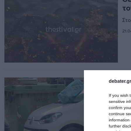
το
Στο
21.0
ΕΛΛ
debater.gr
Κο
If you wish 
αυ
sensitive in
κά
confirm you
continue se
Άγν
information 
further disc
20.0