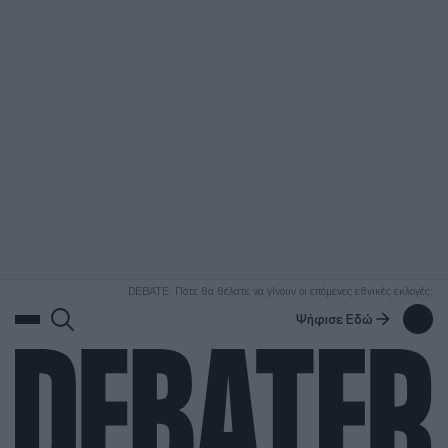
ΑΝΑΖΗΤΗΣΗ
DEBATE: Πότε θα θέλατε να γίνουν οι επόμενες εθνικές εκλογές;
Ψήφισε Εδώ