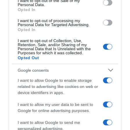
I want to opt-out of the Sale of my
Personal Data.
Opted In
I want to opt-out of processing my
Personal Data for Targeted Advertising.
Opted In
ΕΛΛΑΔΑ
Έφοδος της ΕΛΑΣ στον οικισμό των
I want to opt-out of Collection, Use,
Βιλανάκηδων: Τα ευρήματα της έρευνας –
Retention, Sale, and/or Sharing of my
Personal Data that Is Unrelated with the
Εντοπίστηκε όπλο πάνω στον συλληφθέντα
Purposes for which it was collected.
Opted Out
Προέκυψαν ακόμη δεκαπέντε περιστατικά που
αφορούν απάτες, εκβιασμούς και κλοπές
Google consents
I want to allow Google to enable storage
04.06.2026 - 10:54
related to advertising like cookies on web or
device identifiers in apps.
I want to allow my user data to be sent to
Google for online advertising purposes.
I want to allow Google to send me
personalized advertising.