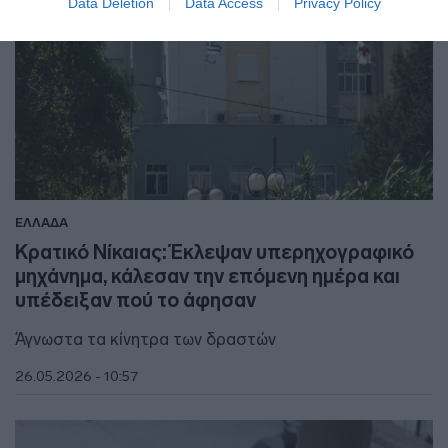
Data Deletion
Data Access
Privacy Policy
ΕΛΛΑΔΑ
Κρατικό Νίκαιας: Έκλεψαν υπερηχογραφικό
μηχάνημα, κάλεσαν την επόμενη ημέρα και
υπέδειξαν πού το άφησαν
Άγνωστα τα κίνητρα των δραστών
26.05.2026 - 10:57