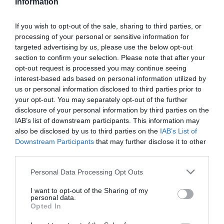
Information
If you wish to opt-out of the sale, sharing to third parties, or
ΕΛΛΑΔΑ
processing of your personal or sensitive information for
Θεσσαλονίκη: 34χρονος σκαρφάλωσε στον
targeted advertising by us, please use the below opt-out
2ο όροφο και άρπαξε 500 ευρώ από τη γιαγιά
section to confirm your selection. Please note that after your
του
opt-out request is processed you may continue seeing
interest-based ads based on personal information utilized by
Περίοικοι αντιλήφθηκαν την δράση του άνδρα
us or personal information disclosed to third parties prior to
your opt-out. You may separately opt-out of the further
05.06.2026 - 14:07
disclosure of your personal information by third parties on the
IAB’s list of downstream participants. This information may
also be disclosed by us to third parties on the
IAB’s List of
Downstream Participants
that may further disclose it to other
third parties.
Please note that this website/app uses one or more Google
Personal Data Processing Opt Outs
services and may gather and store information including but
not limited to your visit or usage behaviour. You may click to
I want to opt-out of the Sharing of my
personal data.
grant or deny consent to Google and its third-party tags to
Opted In
use your data for below specified purposes in below Google
consent section.