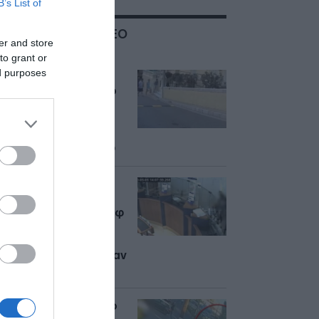
B’s List of
ΣΧΕΤΙΚΑ ΜΕ:ΒΙΝΤΕΟ
er and store
ΝΤΟΚΟΥΜΕΝΤΟ
to grant or
ed purposes
Μονακό: Σοκάρει το
βίντεο-ντοκουμέντο
από την απόπειρα
δολοφονίας του
Ουκρανού ολιγάρχη
Βαντίμ Γερμολάγιεφ
Marfin: Η στιγμή της
δολοφονικής
επίθεσης με μολότοφ
στην τράπεζα – Οι
φωτογραφίες των
διακοπών που έδεσαν
την υπόθεση
Σοκαριστικό τροχαίο