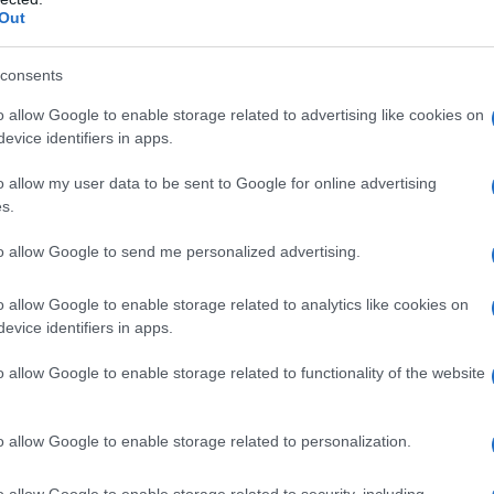
οθεσίας περί όπλων και εκρηκτικών
Out
ογραφία
consents
o allow Google to enable storage related to advertising like cookies on
evice identifiers in apps.
o allow my user data to be sent to Google for online advertising
ην κατοικία και σε άλλους χώρους που
s.
τα από πολύμηνες έρευνες.
to allow Google to send me personalized advertising.
οκύπτει ότι η συμμορία είχε ξεκινήσει
 Φεβρουάριο του 2025, βάζοντας στο
o allow Google to enable storage related to analytics like cookies on
evice identifiers in apps.
ρίως στην επαρχία.
o allow Google to enable storage related to functionality of the website
o allow Google to enable storage related to personalization.
o allow Google to enable storage related to security, including