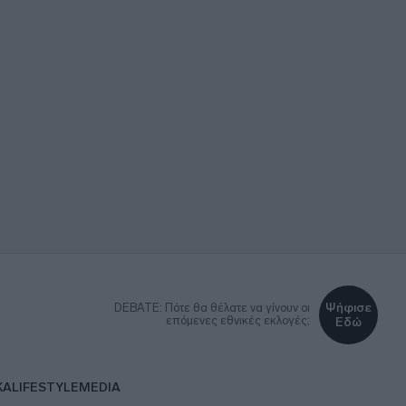
Ψήφισε
DEBATE: Πότε θα θέλατε να γίνουν οι
επόμενες εθνικές εκλογές;
Εδώ
ΚΑ
LIFESTYLE
MEDIA