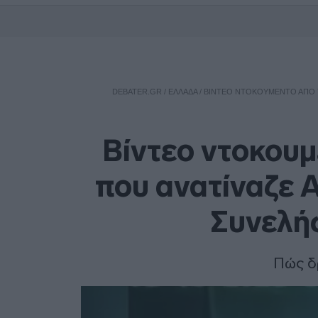
DEBATER.GR
/
ΕΛΛΑΔΑ
/
ΒΊΝΤΕΟ ΝΤΟΚΟΥΜΈΝΤΟ ΑΠΌ Τ
Βίντεο ντοκουμ
που ανατίναζε 
Συνελή
Πώς δ