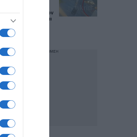
στο Ηράκλειο: Η
στιγμή που τζιπ
αναποδογυρίζει στον
αέρα και καρφώνεται
σε δέντρο και
σταθμευμένα
αυτοκίνητα
ΔΙΑΦΗΜΙΣΗ