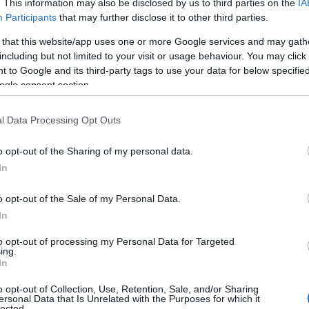
. This information may also be disclosed by us to third parties on the
IA
Participants
that may further disclose it to other third parties.
 that this website/app uses one or more Google services and may gath
including but not limited to your visit or usage behaviour. You may click 
 to Google and its third-party tags to use your data for below specifi
ogle consent section.
l Data Processing Opt Outs
o opt-out of the Sharing of my personal data.
In
εμούσε ήδη ένταλμα σύλληψης για
o opt-out of the Sale of my Personal Data.
εληματικών πράξεων. Μεταξύ άλλων,
In
to opt-out of processing my Personal Data for Targeted
ing.
ης
In
o opt-out of Collection, Use, Retention, Sale, and/or Sharing
ersonal Data that Is Unrelated with the Purposes for which it
lected.