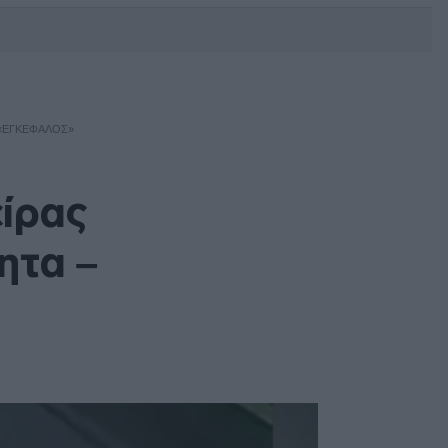
DEBATE: Πότε θα θέλατε να
γίνουν οι επόμενες εθνικές
εκλογές;
 «ΕΓΚΈΦΑΛΟΣ»
είρας
ητα –