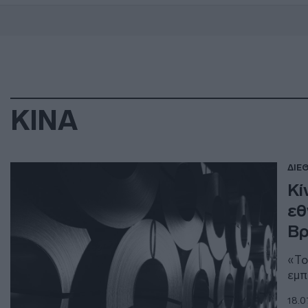
ΚΙΝΑ
ΔΙΕ
Κί
εθ
Βρ
«Το
εμπ
18.0