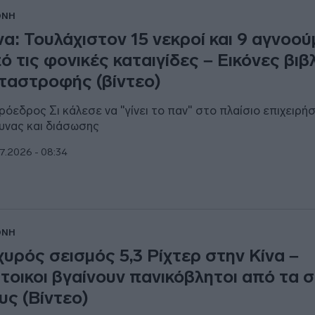
ΘΝΗ
να: Τουλάχιστον 15 νεκροί και 9 αγνοού
ό τις φονικές καταιγίδες – Εικόνες βιβ
ταστροφής (βίντεο)
ρόεδρος Σι κάλεσε να "γίνει το παν" στο πλαίσιο επιχειρή
υνας και διάσωσης
7.2026 - 08:34
ΘΝΗ
χυρός σεισμός 5,3 Ρίχτερ στην Κίνα –
τοικοι βγαίνουν πανικόβλητοι από τα σ
υς (Βίντεο)