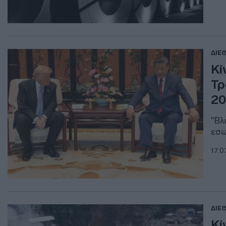
ΔΙΕ
Κί
Τρ
2
"Βλ
εσω
17.0
ΔΙΕ
Κί