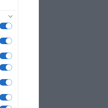
τους
ών
ικά