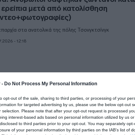
 ερείπια μετά από κατολίσθηση
ίντεο+φωτογραφίες)
επαρχία στα ανατολικά της πόλης Τσονγκτσίνγκ
7.2026 - 12:18
ΘΝΗ
 -
Do Not Process My Personal Information
όμβες” Τραμπ: “Η Κίνα προσπάθησε ν
to opt-out of the sale, sharing to third parties, or processing of your per
ηρεάσει τις εκλογές του 2020 – Έκλεψ
formation for targeted advertising by us, please use the below opt-out s
οιχεία ψηφοφόρων”
r selection. Please note that after your opt-out request is processed y
eing interest-based ads based on personal information utilized by us or
νε λόγο για "σοκαριστικές ευαλωτότητες" του αμερικανικ
disclosed to third parties prior to your opt-out. You may separately opt-
ογικού συστήματος
losure of your personal information by third parties on the IAB’s list of