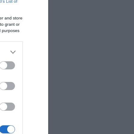
B’s List of
er and store
to grant or
ed purposes
μούς