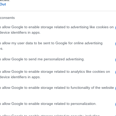
Out
αγωδία στην Κίνα από τη φωτιά που
σπασε σε εργοστάσιο υποδημάτων: Σ
consents
 οι νεκροί, σοκαριστικές εικόνες
o allow Google to enable storage related to advertising like cookies on
evice identifiers in apps.
ουν μάχη με τις φλόγες οι πυροσβεστικές δυνάμεις
7.2026 - 18:11
o allow my user data to be sent to Google for online advertising
s.
to allow Google to send me personalized advertising.
o allow Google to enable storage related to analytics like cookies on
evice identifiers in apps.
ΘΝΗ
να: Πυρκαγιά σε εργοστάσιο παπουτσι
o allow Google to enable storage related to functionality of the website
ην επαρχία Φουτζιάν με νεκρούς και
κλωβισμένους (βίντεο)
o allow Google to enable storage related to personalization.
ίνησε από το ισόγειο που είναι αποθηκευμένα εύφλεκτα υλ
o allow Google to enable storage related to security, including