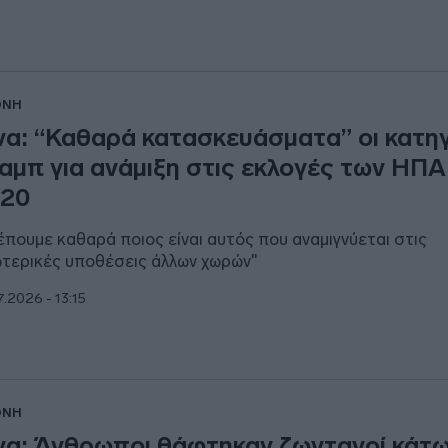
ΘΝΗ
να: “Καθαρά κατασκευάσματα” οι κατη
αμπ για ανάμιξη στις εκλογές των ΗΠΑ
020
έπουμε καθαρά ποιος είναι αυτός που αναμιγνύεται στις
τερικές υποθέσεις άλλων χωρών"
7.2026 - 13:15
ΘΝΗ
να: Άνθρωποι θάφτηκαν ζωντανοί κάτ