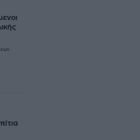
μενοι
λικής
σεων
πίτια