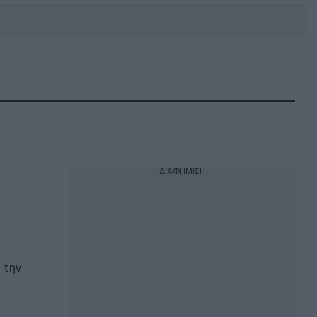
DEBATE: Πότε θα θέλατε να
γίνουν οι επόμενες εθνικές
εκλογές;
ΔΙΑΦΗΜΙΣΗ
 την