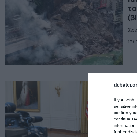
τα
(β
Σε 
17.0
ΔΙΕ
debater.gr
“Β
If you wish 
επ
sensitive in
στ
confirm you
continue se
Έκα
information 
εκλ
further disc