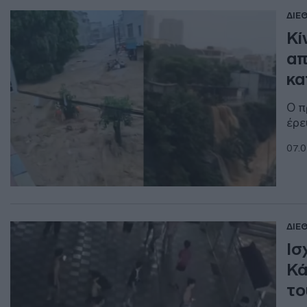
ΔΙΕ
Κί
απ
κα
Ο π
έρε
07.0
ΔΙΕ
Ισ
Κά
το