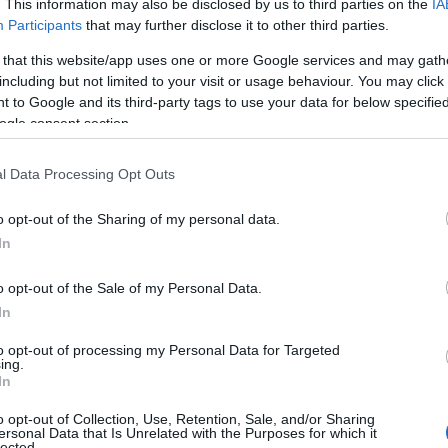
. This information may also be disclosed by us to third parties on the
IA
7.2026 - 06:52
Participants
that may further disclose it to other third parties.
 that this website/app uses one or more Google services and may gath
including but not limited to your visit or usage behaviour. You may click 
 to Google and its third-party tags to use your data for below specifi
ogle consent section.
ΟΚΙΝΗΤΟ
νεζικά ηλεκτρικά αυτοκίνητα: Γιατί
l Data Processing Opt Outs
ραμένουν φθηνότερα παρά τους δασ
o opt-out of the Sharing of my personal data.
αι 21% φθηνότερα σε σχέση με αυτά των Ευρωπαίων
In
ασκευαστών
o opt-out of the Sale of my Personal Data.
7.2026 - 15:01
In
to opt-out of processing my Personal Data for Targeted
ing.
In
o opt-out of Collection, Use, Retention, Sale, and/or Sharing
ersonal Data that Is Unrelated with the Purposes for which it
ΘΝΗ
lected.