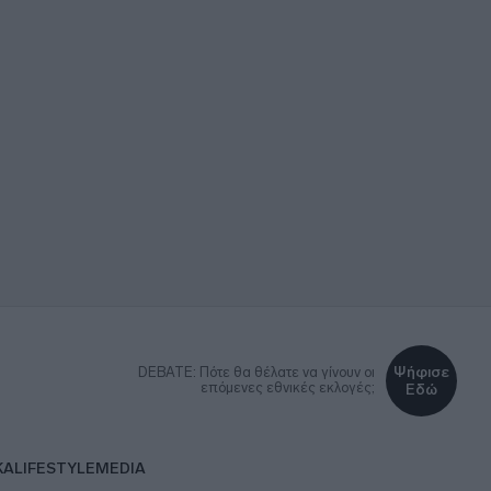
Ψήφισε
DEBATE: Πότε θα θέλατε να γίνουν οι
επόμενες εθνικές εκλογές;
Εδώ
ΚΑ
LIFESTYLE
MEDIA