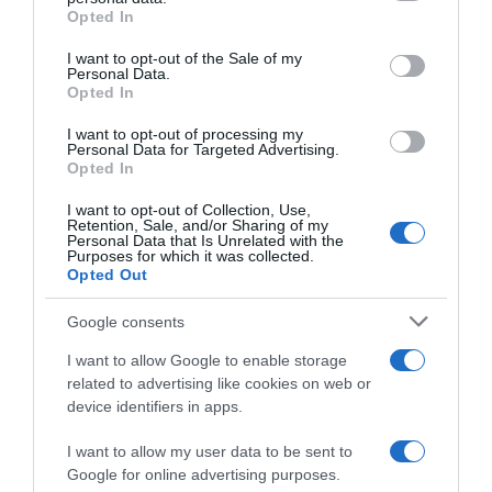
grant or deny consent to Google and its third-party tags to
Opted In
use your data for below specified purposes in below Google
consent section.
I want to opt-out of the Sale of my
Personal Data.
Opted In
I want to opt-out of processing my
Personal Data for Targeted Advertising.
LIFESTYLE
Opted In
Αναστασία Γιούσεφ: Η εγκυμοσύνη, το love
story με τον σύντροφό της & η υπόθεση του
I want to opt-out of Collection, Use,
Retention, Sale, and/or Sharing of my
revenge porn
Personal Data that Is Unrelated with the
Purposes for which it was collected.
Opted Out
Η διάσημη χορεύτρια θα γίνει μανούλα για πρώτη
φορά!
Google consents
11.05.2026 - 16:00
I want to allow Google to enable storage
related to advertising like cookies on web or
device identifiers in apps.
I want to allow my user data to be sent to
Google for online advertising purposes.