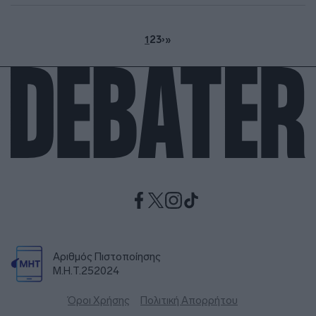
1
2
3
›
»
Αριθμός Πιστοποίησης
Μ.Η.Τ.252024
Όροι Χρήσης
Πολιτική Απορρήτου