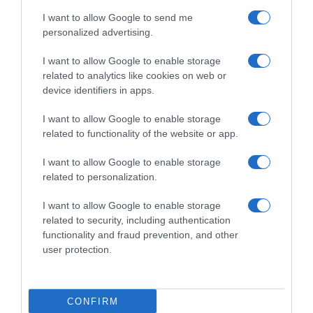
I want to allow Google to send me
personalized advertising.
I want to allow Google to enable storage
related to analytics like cookies on web or
device identifiers in apps.
I want to allow Google to enable storage
related to functionality of the website or app.
LIFESTYLE
I want to allow Google to enable storage
Πριγκίπισσα Ευγενία: Έγκυος στο τρίτο της
related to personalization.
παιδί – Η ανακοίνωση του Παλατιού του
Μπάκιγχαμ
I want to allow Google to enable storage
related to security, including authentication
Η 36χρονη επέλεξε έναν πολύ τρυφερό τρόπο για να
functionality and fraud prevention, and other
μοιραστεί το χαρμόσυνο γεγονός
user protection.
04.05.2026 - 13:54
CONFIRM