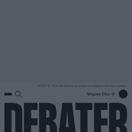
ΑΝΑΖΗΤΗΣΗ
DEBATE: Πότε θα θέλατε να γίνουν οι επόμενες εθνικές εκλογές;
Ψήφισε Εδώ