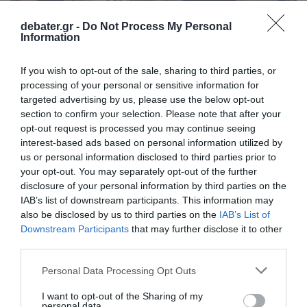
debater.gr -
Do Not Process My Personal
Information
LIFESTYLE
Νικόλας Νιάρχος: Θα γίνει πατέρας για
If you wish to opt-out of the sale, sharing to third parties, or
πρώτη φορά – Έγκυος η σύζυγός του, Μαλού
processing of your personal or sensitive information for
Ντάλα Πίκολα (pic)
targeted advertising by us, please use the below opt-out
section to confirm your selection. Please note that after your
H φωτογραφία της εγκυμονούσας με φουσκωμένη
opt-out request is processed you may continue seeing
κοιλίτσα
interest-based ads based on personal information utilized by
us or personal information disclosed to third parties prior to
14.05.2026 - 15:04
your opt-out. You may separately opt-out of the further
disclosure of your personal information by third parties on the
IAB’s list of downstream participants. This information may
also be disclosed by us to third parties on the
IAB’s List of
Downstream Participants
that may further disclose it to other
third parties.
Please note that this website/app uses one or more Google
Personal Data Processing Opt Outs
services and may gather and store information including but
not limited to your visit or usage behaviour. You may click to
I want to opt-out of the Sharing of my
personal data.