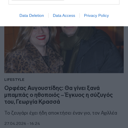
Data Deletion
Data Access
Privacy Policy
LIFESTYLE
Ορφέας Αυγουστίδης: Θα γίνει ξανά
μπαμπάς ο ηθοποιός – Έγκυος η σύζυγός
του, Γεωργία Κρασσά
Το ζευγάρι έχει ήδη αποκτήσει έναν γιο, τον Αχιλλέα
27.04.2026 - 16:24